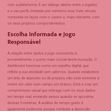
com a plataforma. É um diálogo aberto entre o jogador
e o seu perfil, mediado por números crus. Este vínculo
consolida os laços com o casino e, mais relevante, com
os seus próprios comportamentos.
Escolha Informada e Jogo
Responsável
A relação entre dados e jogo consciente é,
provavelmente, o ponto mais crucial desta inovação. O
dashboard funciona como um espelho digital, que
reflete a sua atividade sem adornos. Quando estabelece
um teto de depósito ou de prejuízo, não está somente a
inserir um valor num campo em branco. Está a criar um
compromisso visual que interage com os seus dados
em tempo real, enviando avisos quando se aproxima
dessas fronteiras. A análise do tempo gasto é
igualmente poderosa, porque combate a distorção