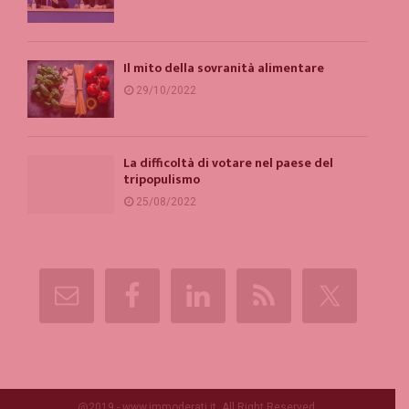
Il mito della sovranità alimentare
29/10/2022
La difficoltà di votare nel paese del
tripopulismo
25/08/2022
@2019 - www.immoderati.it. All Right Reserved.