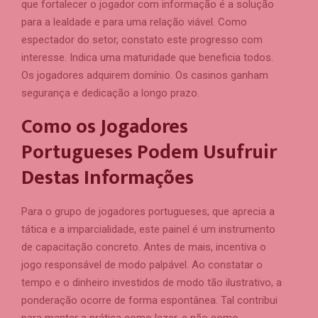
que fortalecer o jogador com informação é a solução
para a lealdade e para uma relação viável. Como
espectador do setor, constato este progresso com
interesse. Indica uma maturidade que beneficia todos.
Os jogadores adquirem domínio. Os casinos ganham
segurança e dedicação a longo prazo.
Como os Jogadores
Portugueses Podem Usufruir
Destas Informações
Para o grupo de jogadores portugueses, que aprecia a
tática e a imparcialidade, este painel é um instrumento
de capacitação concreto. Antes de mais, incentiva o
jogo responsável de modo palpável. Ao constatar o
tempo e o dinheiro investidos de modo tão ilustrativo, a
ponderação ocorre de forma espontânea. Tal contribui
para manter a prática como lazer, e não como