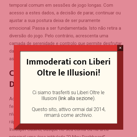
temporal comum em sessões de jogo longas. Com
acesso a estes dados, a decisão de parar, continuar ou
ajustar a sua postura deixa de ser puramente
emocional. Passa a ser fundamentada. Isto não retira a
diversão do jogo. Pelo contrário, acrescenta uma
camada de serenidade e controlo que permite desfrutar
×
da experiência com mais tranquilidade, sabendo que tem
Immoderati con Liberi
as rédeas na mão.
Oltre le Illusioni!
Como Entrar e Utilizar o
Dashboard no Incaspin Casino
Ci siamo trasferiti su Liberi Oltre le
Illusioni (
link alla sezione
).
Aceder a esta informação é um procedimento fácil,
feito para que qualquer jogador, não importando do seu
Questo sito, attivo ormai dal 2014,
nível técnico, consiga iniciar a usufruir dela de forma
rimarrá come archivio.
rápida. Logo após iniciar sessão na sua conta do
Incaspin Casino, busque no seu conta ou na área
principal uma área intitulada “O Meu Dashboard”,