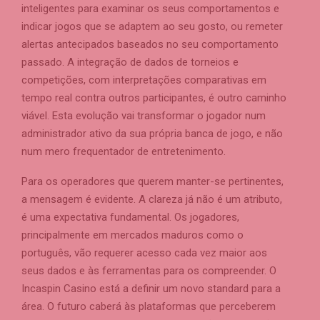
inteligentes para examinar os seus comportamentos e
indicar jogos que se adaptem ao seu gosto, ou remeter
alertas antecipados baseados no seu comportamento
passado. A integração de dados de torneios e
competições, com interpretações comparativas em
tempo real contra outros participantes, é outro caminho
viável. Esta evolução vai transformar o jogador num
administrador ativo da sua própria banca de jogo, e não
num mero frequentador de entretenimento.
Para os operadores que querem manter-se pertinentes,
a mensagem é evidente. A clareza já não é um atributo,
é uma expectativa fundamental. Os jogadores,
principalmente em mercados maduros como o
português, vão requerer acesso cada vez maior aos
seus dados e às ferramentas para os compreender. O
Incaspin Casino está a definir um novo standard para a
área. O futuro caberá às plataformas que perceberem