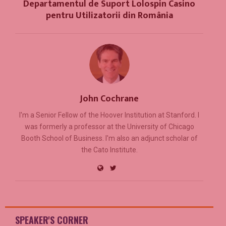
Departamentul de Suport Lolospin Casino
pentru Utilizatorii din România
John Cochrane
I'm a Senior Fellow of the Hoover Institution at Stanford. I
was formerly a professor at the University of Chicago
Booth School of Business. I'm also an adjunct scholar of
the Cato Institute.
SPEAKER'S CORNER