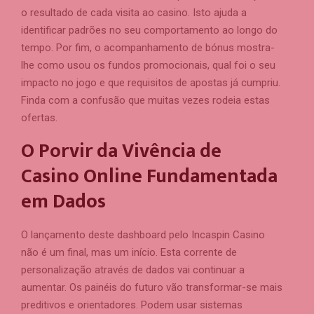
o resultado de cada visita ao casino. Isto ajuda a
identificar padrões no seu comportamento ao longo do
tempo. Por fim, o acompanhamento de bónus mostra-
lhe como usou os fundos promocionais, qual foi o seu
impacto no jogo e que requisitos de apostas já cumpriu.
Finda com a confusão que muitas vezes rodeia estas
ofertas.
O Porvir da Vivência de
Casino Online Fundamentada
em Dados
O lançamento deste dashboard pelo Incaspin Casino
não é um final, mas um início. Esta corrente de
personalização através de dados vai continuar a
aumentar. Os painéis do futuro vão transformar-se mais
preditivos e orientadores. Podem usar sistemas