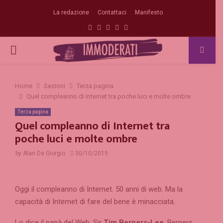
La redazione
Contattaci
Manifesto
Facebook
Twitter
Instagram
Linkedin
Email
PRIMARY
MENU
Home
Sezioni
Terza pagina
Quel compleanno di Internet tra poche luci e molte ombre
Terza pagina
Quel compleanno di Internet tra
poche luci e molte ombre
by
Alan De Giorgio
30/10/2019
Oggi il compleanno di Internet. 50 anni di web. Ma la
capacità di Internet di fare del bene è minacciata.
Lo dice il papà del Web, Sir
Tim Berners-Lee
. Berners