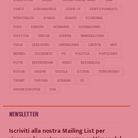
BERLUSCONI
BREXIT
CASINO ONLINE GAME
CINA
CONTE
CORONAVIRUS
COVID-19
DEBITO PUBBLICO
DEMOCRAZIA
DI MAIO
DRAGHI
ECONOMIA
EURO
EUROPA
GERMANIA
GIORNALISMO
GIUSTIZIA
GRECIA
GUERRA
IMMIGRAZIONE
ITALIA
LEGA NORD
LIBERALISMO
LIBERTÀ
M5S
MERKEL
OCCIDENTE
PD
POLITICA
POPULISMO
PUTIN
REFERENDUM
RENZI
REPUBBLICA
RUSSIA
SALVINI
SCUOLA
STORIA
TERRORISMO
TRUMP
TURCHIA
UCRAINA
UE
UNIONE EUROPEA
USA
NEWSLETTER
Iscriviti alla nostra Mailing List per