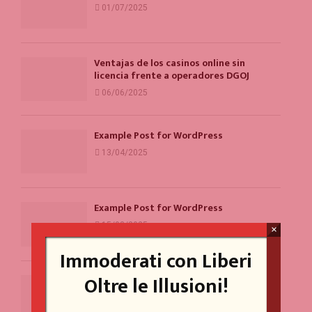
01/07/2025
Ventajas de los casinos online sin
licencia frente a operadores DGOJ
06/06/2025
Example Post for WordPress
13/04/2025
Example Post for WordPress
15/03/2025
×
Immoderati con Liberi
Oltre le Illusioni!
Un problema per la parità di genere
(forse)
20/10/2023