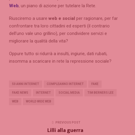
Web
, un piano di azione per tutelare la Rete.
Riusciremo a usare
web e social
per ragionare, per far
confrontare tra loro cittadini ed esperti (il contrario
dell’uno vale uno grillino), per condividere servizi e
migliorare la qualità della vita?
Oppure tutto si ridurrà a insulti, ingiurie, dati rubati,
insomma a scaricare in rete la repressione sociale?
50 ANNI INTERNET
COMPLEANNO INTERNET
FAKE
FAKE NEWS
INTERNET
SOCIAL MEDIA
TIM BERNERS LEE
WEB
WORLD WIDE WEB
PREVIOUS POST
Lilli alla guerra