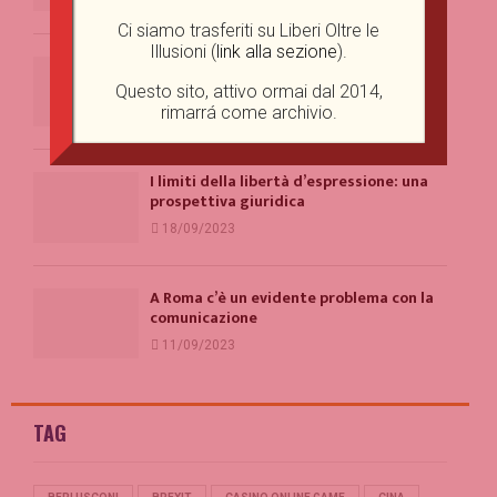
Ci siamo trasferiti su Liberi Oltre le
Illusioni (
link alla sezione
).
Perché vediamo sovrastrutture dove
non ce ne sono?
Questo sito, attivo ormai dal 2014,
rimarrá come archivio.
29/09/2023
I limiti della libertà d’espressione: una
prospettiva giuridica
18/09/2023
A Roma c’è un evidente problema con la
comunicazione
11/09/2023
TAG