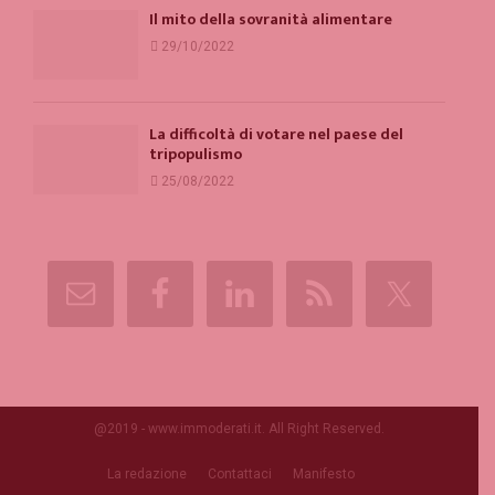
Il mito della sovranità alimentare
29/10/2022
La difficoltà di votare nel paese del
tripopulismo
25/08/2022
@2019 - www.immoderati.it. All Right Reserved.
La redazione
Contattaci
Manifesto