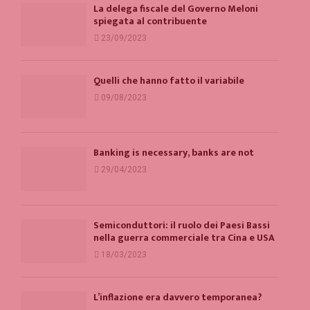
La delega fiscale del Governo Meloni
spiegata al contribuente
23/09/2023
Quelli che hanno fatto il variabile
09/08/2023
Banking is necessary, banks are not
29/04/2023
Semiconduttori: il ruolo dei Paesi Bassi
nella guerra commerciale tra Cina e USA
18/03/2023
L’inflazione era davvero temporanea?