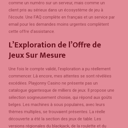
comme un numéro sur un serveur, mais comme un
client pris au sérieux dans un écosystème de jeu à
l’écoute. Une FAQ complète en français et un service par
email pour les demandes moins urgentes complètent
cette offre d’assistance.
L’Exploration de l’Offre de
Jeux Sur Mesure
Une fois le compte validé, l’exploration a pu réellement
commencer. Là encore, mes attentes se sont révélées
excédées. Playjonny Casino ne présente pas un
catalogue gigantesque de milliers de jeux. Il propose une
sélection soigneusement choisie, qui répond aux goûts
belges. Les machines à sous populaires, avec leurs
thèmes multiples, se trouvaient présentes. La réelle
découverte a été la section des jeux de table. Les
versions régionales du blackjack, de la roulette et du