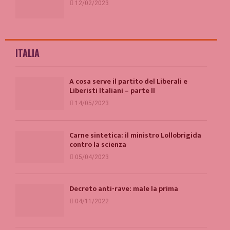
12/02/2023
ITALIA
A cosa serve il partito del Liberali e
Liberisti Italiani – parte II
14/05/2023
Carne sintetica: il ministro Lollobrigida
contro la scienza
05/04/2023
Decreto anti-rave: male la prima
04/11/2022