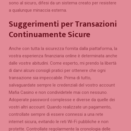
sono al sicuro, difesi da un sistema creato per resistere
a qualunque minaccia esterna.
Suggerimenti per Transazioni
Continuamente Sicure
Anche con tutta la sicurezza fornita dalla piattaforma, la
vostra esperienza finanziaria online è determinata anche
dalle vostre abitudini. Come esperto, mi prendo la libertà
di darvi alcuni consigli pratici per ottenere che ogni
transazione sia impeccabile. Prima di tutto,
salvaguardate sempre le credenziali del vostro account
Mafia Casino e non condividetele mai con nessuno.
Adoperate password complesse e diverse da quelle dei
vostri altri account. Quando realizzate un pagamento,
controllate sempre di essere connessi a una rete
internet sicura, evitando le reti Wi-Fi pubbliche e non
protette. Controllate regolarmente la cronologia delle