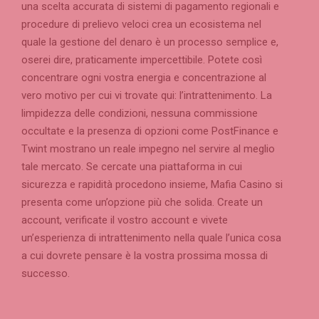
una scelta accurata di sistemi di pagamento regionali e
procedure di prelievo veloci crea un ecosistema nel
quale la gestione del denaro è un processo semplice e,
oserei dire, praticamente impercettibile. Potete così
concentrare ogni vostra energia e concentrazione al
vero motivo per cui vi trovate qui: l’intrattenimento. La
limpidezza delle condizioni, nessuna commissione
occultate e la presenza di opzioni come PostFinance e
Twint mostrano un reale impegno nel servire al meglio
tale mercato. Se cercate una piattaforma in cui
sicurezza e rapidità procedono insieme, Mafia Casino si
presenta come un’opzione più che solida. Create un
account, verificate il vostro account e vivete
un’esperienza di intrattenimento nella quale l’unica cosa
a cui dovrete pensare è la vostra prossima mossa di
successo.