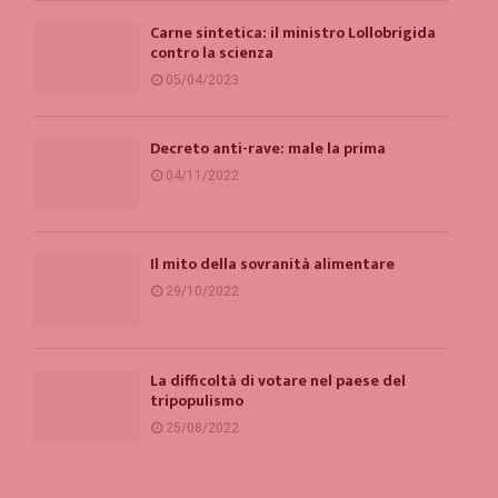
Carne sintetica: il ministro Lollobrigida
contro la scienza
05/04/2023
Decreto anti-rave: male la prima
04/11/2022
Il mito della sovranità alimentare
29/10/2022
La difficoltà di votare nel paese del
tripopulismo
25/08/2022