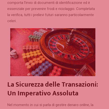
comporta l’invio di documenti di identificazione ed è
essenziale per prevenire frodi e riciclaggio. Completata
la verifica, tutti i prelievi futuri saranno particolarmente
celeri.
La Sicurezza delle Transazioni:
Un Imperativo Assoluta
Nel momento in cui si parla di gestire denaro online, la