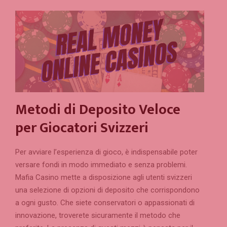
Metodi di Deposito Veloce
per Giocatori Svizzeri
Per avviare l’esperienza di gioco, è indispensabile poter
versare fondi in modo immediato e senza problemi.
Mafia Casino mette a disposizione agli utenti svizzeri
una selezione di opzioni di deposito che corrispondono
a ogni gusto. Che siete conservatori o appassionati di
innovazione, troverete sicuramente il metodo che