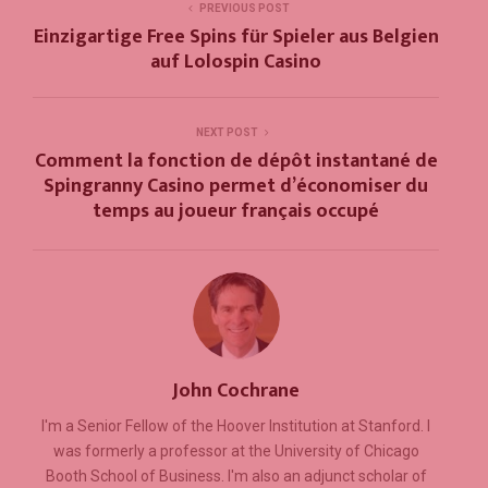
PREVIOUS POST
Einzigartige Free Spins für Spieler aus Belgien
auf Lolospin Casino
NEXT POST
Comment la fonction de dépôt instantané de
Spingranny Casino permet d’économiser du
temps au joueur français occupé
John Cochrane
I'm a Senior Fellow of the Hoover Institution at Stanford. I
was formerly a professor at the University of Chicago
Booth School of Business. I'm also an adjunct scholar of