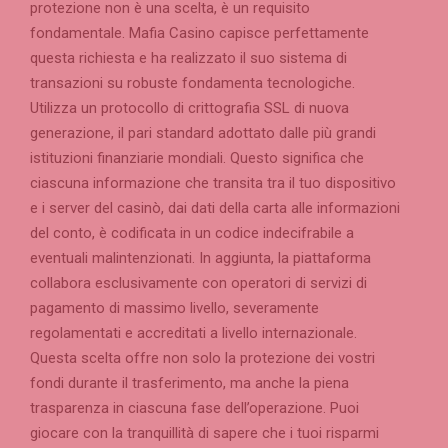
protezione non è una scelta, è un requisito
fondamentale. Mafia Casino capisce perfettamente
questa richiesta e ha realizzato il suo sistema di
transazioni su robuste fondamenta tecnologiche.
Utilizza un protocollo di crittografia SSL di nuova
generazione, il pari standard adottato dalle più grandi
istituzioni finanziarie mondiali. Questo significa che
ciascuna informazione che transita tra il tuo dispositivo
e i server del casinò, dai dati della carta alle informazioni
del conto, è codificata in un codice indecifrabile a
eventuali malintenzionati. In aggiunta, la piattaforma
collabora esclusivamente con operatori di servizi di
pagamento di massimo livello, severamente
regolamentati e accreditati a livello internazionale.
Questa scelta offre non solo la protezione dei vostri
fondi durante il trasferimento, ma anche la piena
trasparenza in ciascuna fase dell’operazione. Puoi
giocare con la tranquillità di sapere che i tuoi risparmi