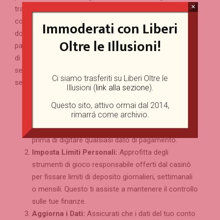
×
transazioni nel vostro account per accertarne la
correttezza. Infine, conservate a portata di mano i
Immoderati con Liberi
documenti di identificazione (carta d’identità,
Oltre le Illusioni!
passaporto, estratto conto) per accelerare il processo
di verifica per il primo prelievo. Rispettare queste
semplici regole vi trasformerà in giocatori ancora più
Ci siamo trasferiti su Liberi Oltre le
sereni.
Illusioni (
link alla sezione
).
Accertati la Connessione:
Accertati che l’URL del
Questo sito, attivo ormai dal 2014,
rimarrá come archivio.
sito cominci con “https://” e che appaia l’icona del
lucchetto nella barra degli indirizzi del browser
prima di digitare qualsiasi dato di pagamento.
Imposta Limiti Personali:
Approfitta degli
strumenti di gioco responsabile offerti dal casinò
per fissare limiti di deposito giornalieri, settimanali
o mensili. Questo ti assiste a mantenere il controllo
sulle tue finanze.
Aggiorna i Dati:
Assicurati che i dati del tuo conto