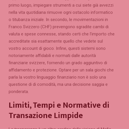
primo luogo, impiegare strumenti a cui siete già avvezzi
nella vita quotidiana rimuove ogni ostacolo informatico
o titubanza iniziale. In secondo, le movimentazioni in
Franco Svizzero (CHF) prevengono sgradite cambi di
valuta e spese connesse, stando certi che l’importo che
accreditate sia esattamente quello che vedete sul
vostro account di gioco. Infine, questi sistemi sono
notoriamente affidabili e normati dalle autorità
finanziarie svizzere, fornendo un grado aggiuntivo di
affidamento e protezione. Optare per un sala giochi che
parla la vostro linguaggio finanziario non è solo una
questione di di comodità, ma una decisione saggia e
ponderata.
Limiti, Tempi e Normative di
Transazione Limpide