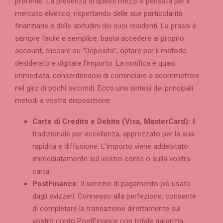
preferite. La presenza di questi mezzi è pensata per il
mercato elvetico, rispettando delle sue particolarità
finanziarie e delle abitudini dei suoi residenti. La prassi è
sempre facile e semplice: basta accedere al proprio
account, cliccare su “Deposita”, optare per il metodo
desiderato e digitare l’importo. La notifica è quasi
immediata, consentendovi di cominciare a scommettere
nel giro di pochi secondi. Ecco una sintesi dei principali
metodi a vostra disposizione:
Carte di Credito e Debito (Visa, MasterCard):
Il
tradizionale per eccellenza, apprezzato per la sua
rapidità e diffusione. L’importo viene addebitato
immediatamente sul vostro conto o sulla vostra
carta.
PostFinance:
Il servizio di pagamento più usato
dagli svizzeri. Connesso alla perfezione, consente
di completare la transazione direttamente sul
vostro conto PostFinance con totale garanzia.