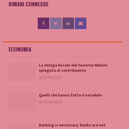
RIMANI CONNESSO
ECONOMIA
La delega fiscale del Governo Meloni
spiegata al contribuente
23/09/2023
Quelli che hanno fatto il variabile
09/08/2023
Banking is necessary, banks are not