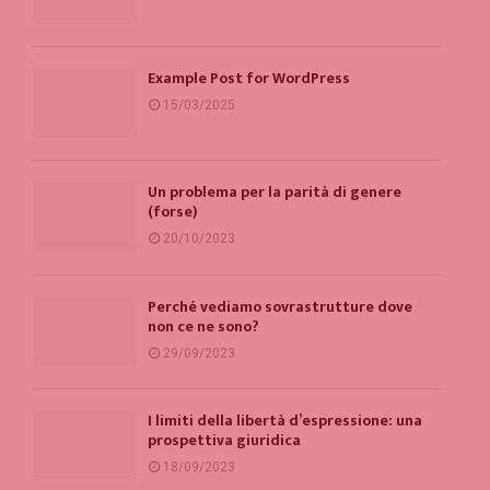
Example Post for WordPress
15/03/2025
Un problema per la parità di genere
(forse)
20/10/2023
Perché vediamo sovrastrutture dove
non ce ne sono?
29/09/2023
I limiti della libertà d’espressione: una
prospettiva giuridica
18/09/2023