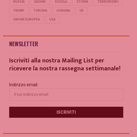
RUSSIA
SALVINI
SCUOLA
STORIA
TERRORISMO
TRUMP
TURCHIA
UCRAINA
UE
UNIONE EUROPEA
USA
NEWSLETTER
Iscriviti alla nostra Mailing List per
ricevere la nostra rassegna settimanale!
Indirizzo email: