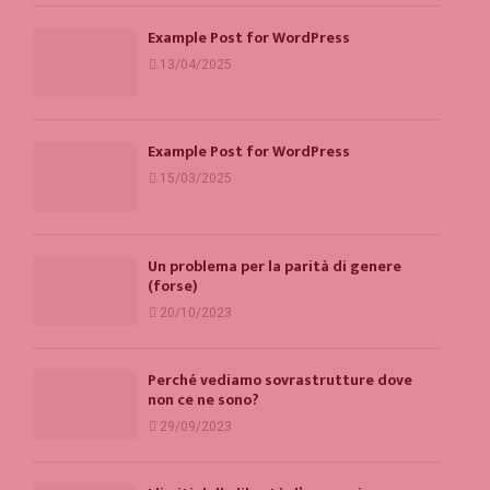
Example Post for WordPress
13/04/2025
Example Post for WordPress
15/03/2025
Un problema per la parità di genere
(forse)
20/10/2023
Perché vediamo sovrastrutture dove
non ce ne sono?
29/09/2023