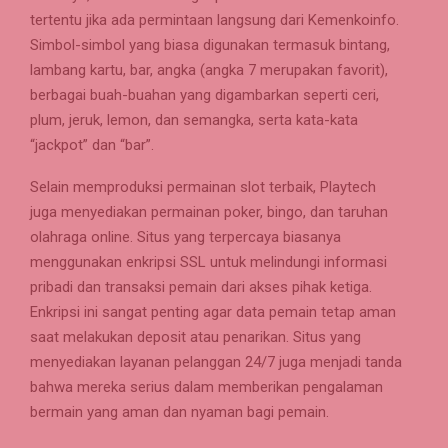
tertentu jika ada permintaan langsung dari Kemenkoinfo.
Simbol-simbol yang biasa digunakan termasuk bintang,
lambang kartu, bar, angka (angka 7 merupakan favorit),
berbagai buah-buahan yang digambarkan seperti ceri,
plum, jeruk, lemon, dan semangka, serta kata-kata
“jackpot” dan “bar”.
Selain memproduksi permainan slot terbaik, Playtech
juga menyediakan permainan poker, bingo, dan taruhan
olahraga online. Situs yang terpercaya biasanya
menggunakan enkripsi SSL untuk melindungi informasi
pribadi dan transaksi pemain dari akses pihak ketiga.
Enkripsi ini sangat penting agar data pemain tetap aman
saat melakukan deposit atau penarikan. Situs yang
menyediakan layanan pelanggan 24/7 juga menjadi tanda
bahwa mereka serius dalam memberikan pengalaman
bermain yang aman dan nyaman bagi pemain.