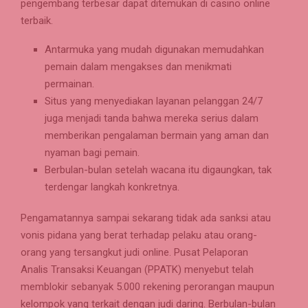
pengembang terbesar dapat ditemukan di casino online
terbaik.
Antarmuka yang mudah digunakan memudahkan
pemain dalam mengakses dan menikmati
permainan.
Situs yang menyediakan layanan pelanggan 24/7
juga menjadi tanda bahwa mereka serius dalam
memberikan pengalaman bermain yang aman dan
nyaman bagi pemain.
Berbulan-bulan setelah wacana itu digaungkan, tak
terdengar langkah konkretnya.
Pengamatannya sampai sekarang tidak ada sanksi atau
vonis pidana yang berat terhadap pelaku atau orang-
orang yang tersangkut judi online. Pusat Pelaporan
Analis Transaksi Keuangan (PPATK) menyebut telah
memblokir sebanyak 5.000 rekening perorangan maupun
kelompok yang terkait dengan judi daring. Berbulan-bulan