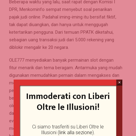
Beberapa waktu yang lalu, saat rapat dengan Komisi I
DPR, Menkominfo sempat menyebut soal penarikan
pajak judi online. Padahal iming-iming itu bersifat fiktif,
tak dapat diuangkan, dan hanya untuk menggugah
ketertarikan pengguna. Dari temuan PPATK diketahui,
sebagian uang transaksi judi dari 5.000 rekening yang
diblokir mengalir ke 20 negara.
OLE777 menyediakan banyak permainan slot dengan
fitur menarik dan tema beragam. Antarmuka yang mudah
digunakan memudahkan pemain dalam mengakses dan
×
menikmati permainan. W88 menyediakan banyak pilihan
permainan slot dengan tema menarik dan grafis
Immoderati con Liberi
berkualitas. Platform ini juga aman karena dilisensikan
Oltre le Illusioni!
oleh CEZA dan menggunakan enkripsi untuk melindungi
data pemain. Namun BOLAKU terus mengupdate segala
event yang akan diadakan setiap waktu nya agar dapat
Ci siamo trasferiti su Liberi Oltre le
memastikan kenyamanan penggemar bola agar nyaman
Illusioni (
link alla sezione
).
bermain semua judi online seperti Win Streak, Free Spin