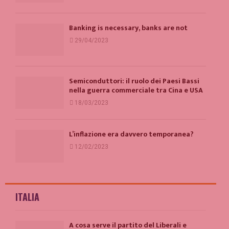
Banking is necessary, banks are not
29/04/2023
Semiconduttori: il ruolo dei Paesi Bassi
nella guerra commerciale tra Cina e USA
18/03/2023
L’inflazione era davvero temporanea?
12/02/2023
ITALIA
A cosa serve il partito del Liberali e