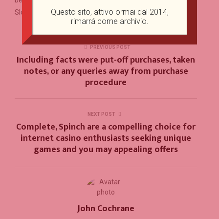
Questo sito, attivo ormai dal 2014,
Slot, dan masih banyak lainnya.
rimarrá come archivio.
PREVIOUS POST
Including facts were put-off purchases, taken
notes, or any queries away from purchase
procedure
NEXT POST
Complete, Spinch are a compelling choice for
internet casino enthusiasts seeking unique
games and you may appealing offers
John Cochrane