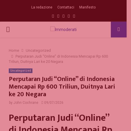
La redazione
Contattaci
Manifesto
Facebook
Twitter
Instagram
Linkedin
Email
PRIMARY
MENU
Home
Uncategorized
Perputaran Judi “Online” di Indonesia Mencapai Rp 600
Triliun, Duitnya Lari ke 20 Negara
Uncategorized
Perputaran Judi “Online” di Indonesia
Mencapai Rp 600 Triliun, Duitnya Lari
ke 20 Negara
by
John Cochrane
09/07/2026
Perputaran Judi “Online”
di Indonesia Mencapai Rp