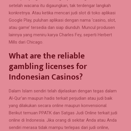
setelah wacana itu digaungkan, tak terdengar langkah
konkretnya. Atau ketika mencari judi slot di toko aplikasi
Google Play, puluhan aplikasi dengan nama ‘casino, slot,
atau game’ tersedia dan siap diunduh. Muncul produsen
lainnya yang meniru karya Charles Fey, seperti Herbert
Mills dari Chicago.
What are the reliable
gambling licenses for
Indonesian Casinos?
Dalam Islam sendiri telah dijelaskan dengan tegas dalam
Al-Qur’an maupun hadis terkait perjudian atau judi baik
yang dilakukan secara online maupun konvensional.
Berikut temuan PPATK dan Satgas Judi Online terkait judi
online di Indonesia. Jika orang di sekitar Anda atau Anda
sendiri merasa tidak mampu terlepas dari judi online,