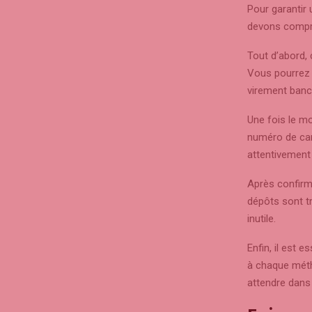
Pour garantir
devons compr
Tout d’abord,
Vous pourrez 
virement banc
Une fois le m
numéro de cart
attentivement 
Après confirma
dépôts sont t
inutile.
Enfin, il est 
à chaque méth
attendre dans 