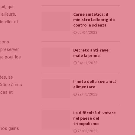
bit, qui
Carne sintetica: il
illeurs,
ministro Lollobrigida
teller et
contro la scienza
05/04/2023
upons
Decreto anti-rave:
 préserver
male la prima
ue pour les
04/11/2022
des, se
Il mito della sovranità
Grâce à ces
alimentare
acas et
29/10/2022
La difficoltà di votare
nel paese del
tripopulismo
 nos gains
25/08/2022