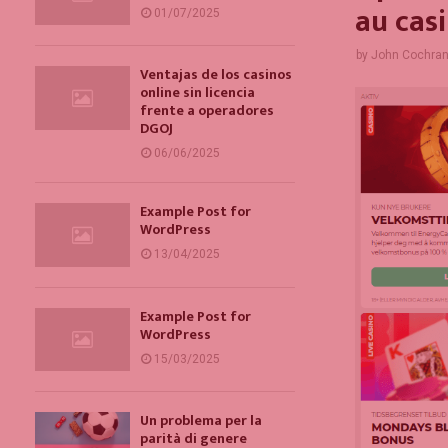
au cas
01/07/2025
by
John Cochra
Ventajas de los casinos
online sin licencia
frente a operadores
DGOJ
06/06/2025
Example Post for
WordPress
13/04/2025
Example Post for
WordPress
15/03/2025
Un problema per la
parità di genere