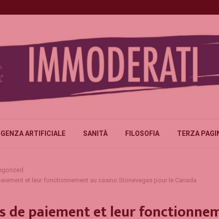
IGENZA ARTIFICIALE
SANITÀ
FILOSOFIA
TERZA PAGI
egorized
paiement et leur fonctionnement au casino Stonevegas pour le Canada
s de paiement et leur fonctionne