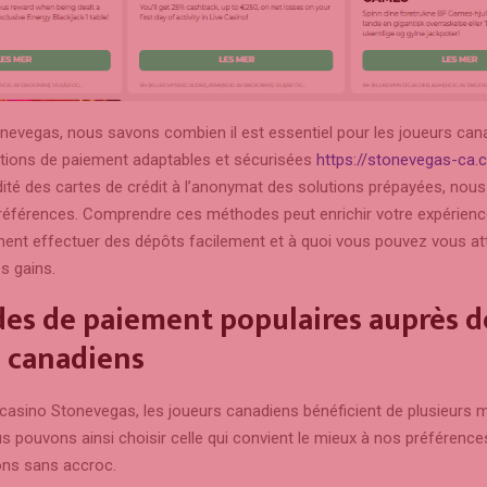
nevegas, nous savons combien il est essentiel pour les joueurs can
options de paiement adaptables et sécurisées
https://stonevegas-ca.
té des cartes de crédit à l’anonymat des solutions prépayées, nou
préférences. Comprendre ces méthodes peut enrichir votre expérience
t effectuer des dépôts facilement et à quoi vous pouvez vous at
os gains.
es de paiement populaires auprès d
s canadiens
 casino Stonevegas, les joueurs canadiens bénéficient de plusieurs
 pouvons ainsi choisir celle qui convient le mieux à nos préférences
ons sans accroc.