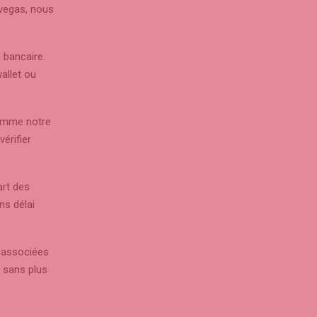
evegas, nous
 bancaire.
allet ou
comme notre
érifier
art des
ns délai
m associées
 sans plus