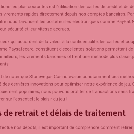
tions les plus courantes est l’utilisation des cartes de crédit et de dé
s virements rapides directement depuis nos comptes bancaires. Par a
tre nous favorisent les portefeuilles électroniques comme PayPal, Ne
 leur sécurité et leur vitesse accrues.
 ceux qui accordent de la valeur à la confidentialité, les cartes et co
me Paysafecard, constituent d’excellentes solutions permettant de
r ailleurs, les virements bancaires offrent une méthode plus classiq
ants.
ant de noter que Stonevegas Casino évalue constamment ces métho
é des dernières innovations pour optimiser notre expérience de jeu. 
aiement populaires, nous pouvons profiter de transactions sans tr
 sur l’essentiel : le plaisir du jeu !
 de retrait et délais de traitement
ffectué nos dépôts, il est important de comprendre comment retirer