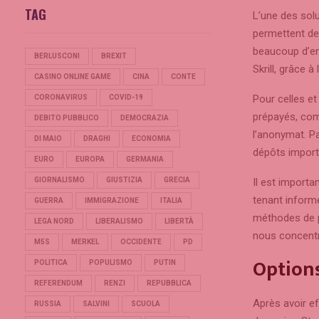
TAG
L’une des solu
permettent de
beaucoup d’en
BERLUSCONI
BREXIT
Skrill, grâce à
CASINO ONLINE GAME
CINA
CONTE
Pour celles et
CORONAVIRUS
COVID-19
prépayés, com
DEBITO PUBBLICO
DEMOCRAZIA
l’anonymat. Pa
DI MAIO
DRAGHI
ECONOMIA
dépôts import
EURO
EUROPA
GERMANIA
Il est import
GIORNALISMO
GIUSTIZIA
GRECIA
tenant inform
GUERRA
IMMIGRAZIONE
ITALIA
méthodes de p
LEGA NORD
LIBERALISMO
LIBERTÀ
nous concentrer
M5S
MERKEL
OCCIDENTE
PD
Options
POLITICA
POPULISMO
PUTIN
REFERENDUM
RENZI
REPUBBLICA
Après avoir e
RUSSIA
SALVINI
SCUOLA