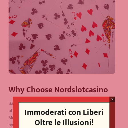
Why Choose Nordslotcasino
×
Sammanfattningsvis erbjuder Nordslotcasino en
Immoderati con Liberi
attraktiv plattform för både nya och erfarna spelare.
Med sina generösa bonusar, ett omfattande urval av
Oltre le Illusioni!
spel och fokus på säkerhet är det en utmärkt plats för