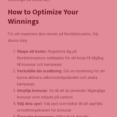
How to Optimize Your
Winnings
För att maximera dina vinster på Nordslotcasino, följ
dessa steg:
Skapa ett konto:
Registrera dig på
Nordslotcasinos webbplats för att börja få tillgång
till bonusar och kampanjer.
Verkställa din insättning:
Gör en insättning för att
kunna aktivera välkomsterbjudanden och andra
kampanjer.
Utnyttja bonusar:
Se till att du använder tillgängliga
bonusar som erbjuds på casinot.
Välj dina spel:
Välj spel som bidrar till att uppfylla
omsättningskraven för bonusar.
Övervaka kampanjer:
Håll koll på aktuella