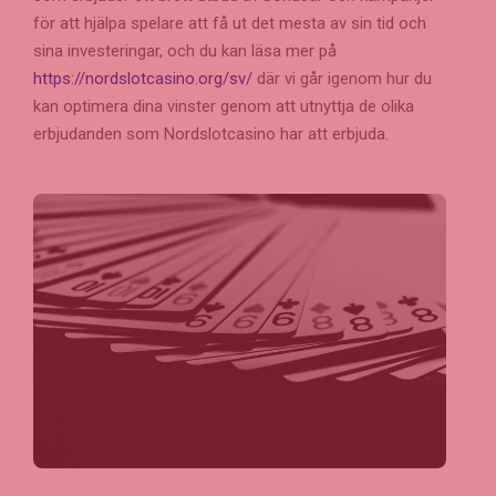
för att hjälpa spelare att få ut det mesta av sin tid och
sina investeringar, och du kan läsa mer på
https://nordslotcasino.org/sv/
där vi går igenom hur du
kan optimera dina vinster genom att utnyttja de olika
erbjudanden som Nordslotcasino har att erbjuda.