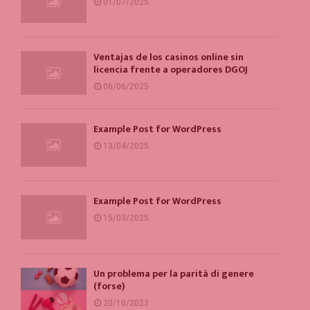
01/07/2025
Ventajas de los casinos online sin
licencia frente a operadores DGOJ
06/06/2025
Example Post for WordPress
13/04/2025
Example Post for WordPress
15/03/2025
Un problema per la parità di genere
(forse)
20/10/2023