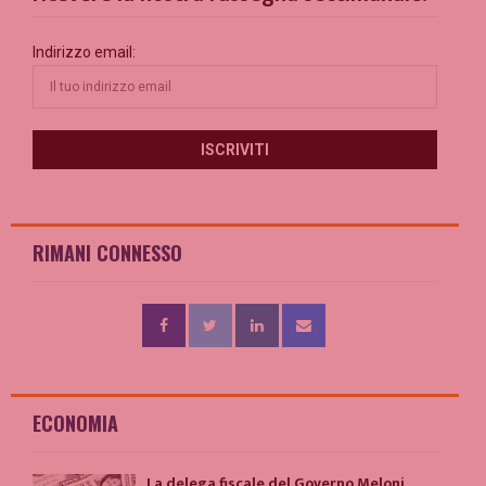
Indirizzo email:
RIMANI CONNESSO
ECONOMIA
La delega fiscale del Governo Meloni