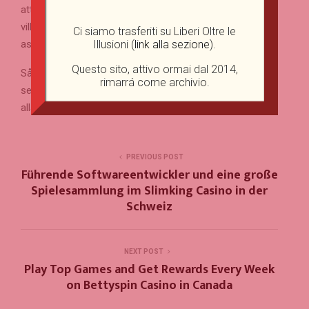
att optimera dina vinster. Det är viktigt att alltid läsa
villkoren för bonusar och kampanjer för att förstå alla
Ci siamo trasferiti su Liberi Oltre le
aspekter av hur du kan maximera dina vinster.
Illusioni (
link alla sezione
).
Questo sito, attivo ormai dal 2014,
Så ge Nordslotcasino en chans och börja spela för att
rimarrá come archivio.
se hur du kan optimera dina vinster genom att utnyttja
alla deras fantastiska erbjudanden och kampanjer!
PREVIOUS POST
Führende Softwareentwickler und eine große
Spielesammlung im Slimking Casino in der
Schweiz
NEXT POST
Play Top Games and Get Rewards Every Week
on Bettyspin Casino in Canada