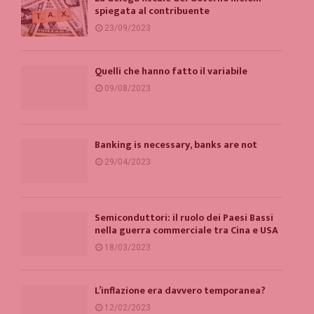
spiegata al contribuente
23/09/2023
Quelli che hanno fatto il variabile
09/08/2023
Banking is necessary, banks are not
29/04/2023
Semiconduttori: il ruolo dei Paesi Bassi
nella guerra commerciale tra Cina e USA
18/03/2023
L’inflazione era davvero temporanea?
12/02/2023