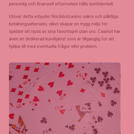
personlig och finansiell information hålls konfidentiell.
Utöver detta erbjuder Nordslotcasino säkra och pålitliga
betalningsalternativ, vilket skapar en trygg miljö för
spelare att njuta av sina favoritspel utan oro. Casinot har
även en dedikerad kundtjänst som är tillgänglig för att
hjälpa till med eventuella frågor eller problem.