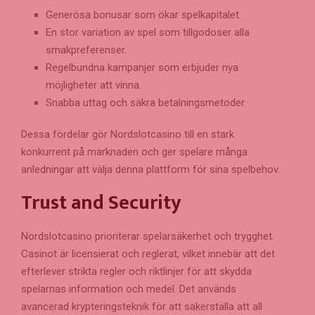
Generösa bonusar som ökar spelkapitalet.
En stor variation av spel som tillgodoser alla
smakpreferenser.
Regelbundna kampanjer som erbjuder nya
möjligheter att vinna.
Snabba uttag och säkra betalningsmetoder.
Dessa fördelar gör Nordslotcasino till en stark
konkurrent på marknaden och ger spelare många
anledningar att välja denna plattform för sina spelbehov.
Trust and Security
Nordslotcasino prioriterar spelarsäkerhet och trygghet.
Casinot är licensierat och reglerat, vilket innebär att det
efterlever strikta regler och riktlinjer för att skydda
spelarnas information och medel. Det används
avancerad krypteringsteknik för att säkerställa att all