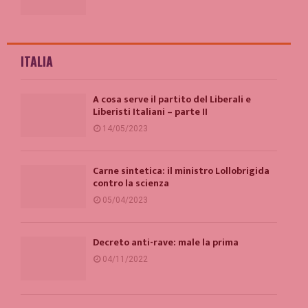
ITALIA
A cosa serve il partito del Liberali e
Liberisti Italiani – parte II
14/05/2023
Carne sintetica: il ministro Lollobrigida
contro la scienza
05/04/2023
Decreto anti-rave: male la prima
04/11/2022