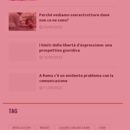
Perché vediamo sovrastrutture dove
non ce ne sono?
29/09/2023
I limiti della libertà d’espressione: una
prospettiva giuridica
18/09/2023
A Roma c’è un evidente problema con la
comunicazione
11/09/2023
TAG
BERLUSCONI
BREXIT
CASINO ONLINE GAME
CINA