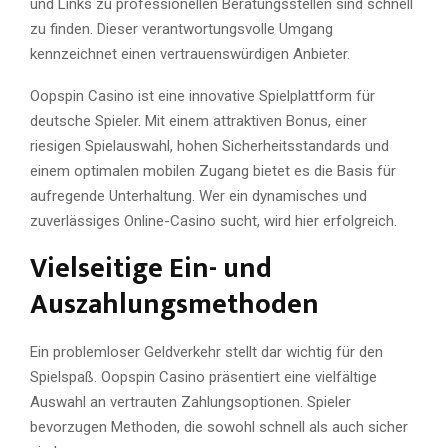
und Links zu professionellen Beratungsstellen sind schnell
zu finden. Dieser verantwortungsvolle Umgang
kennzeichnet einen vertrauenswürdigen Anbieter.
Oopspin Casino ist eine innovative Spielplattform für
deutsche Spieler. Mit einem attraktiven Bonus, einer
riesigen Spielauswahl, hohen Sicherheitsstandards und
einem optimalen mobilen Zugang bietet es die Basis für
aufregende Unterhaltung. Wer ein dynamisches und
zuverlässiges Online-Casino sucht, wird hier erfolgreich.
Vielseitige Ein- und
Auszahlungsmethoden
Ein problemloser Geldverkehr stellt dar wichtig für den
Spielspaß. Oopspin Casino präsentiert eine vielfältige
Auswahl an vertrauten Zahlungsoptionen. Spieler
bevorzugen Methoden, die sowohl schnell als auch sicher