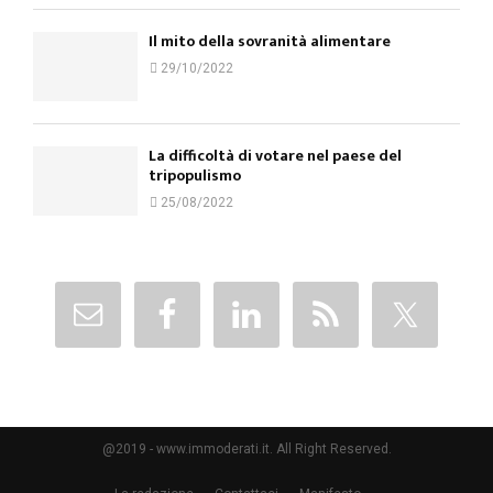
Il mito della sovranità alimentare
29/10/2022
La difficoltà di votare nel paese del
tripopulismo
25/08/2022
@2019 - www.immoderati.it. All Right Reserved.