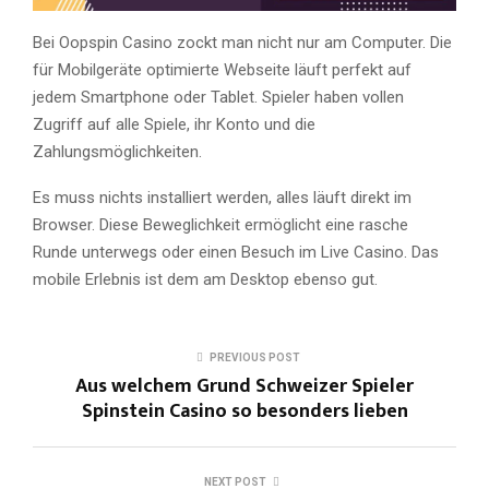
Bei Oopspin Casino zockt man nicht nur am Computer. Die
für Mobilgeräte optimierte Webseite läuft perfekt auf
jedem Smartphone oder Tablet. Spieler haben vollen
Zugriff auf alle Spiele, ihr Konto und die
Zahlungsmöglichkeiten.
Es muss nichts installiert werden, alles läuft direkt im
Browser. Diese Beweglichkeit ermöglicht eine rasche
Runde unterwegs oder einen Besuch im Live Casino. Das
mobile Erlebnis ist dem am Desktop ebenso gut.
PREVIOUS POST
Aus welchem Grund Schweizer Spieler
Spinstein Casino so besonders lieben
NEXT POST