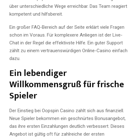
über unterschiedliche Wege erreichbar. Das Team reagiert
kompetent und hilfsbereit.
Ein großer FAQ-Bereich auf der Seite erklärt viele Fragen
schon im Voraus. Für komplexere Anliegen ist der Live-
Chat in der Regel die effektivste Hilfe. Ein guter Support
zählt zu einem vertrauenswürdigen Online-Casino einfach
dazu.
Ein lebendiger
Willkommensgruß für frische
Spieler
Der Einstieg bei Oopspin Casino zahlt sich aus finanziell.
Neue Spieler bekommen ein geschnürtes Bonusangebot,
das ihre ersten Einzahlungen deutlich verbessert. Dieses
Angebot ist gültig oft für zahlreiche der ersten