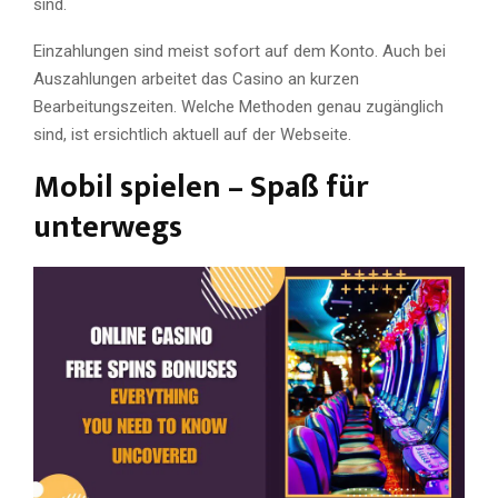
sind.
Einzahlungen sind meist sofort auf dem Konto. Auch bei
Auszahlungen arbeitet das Casino an kurzen
Bearbeitungszeiten. Welche Methoden genau zugänglich
sind, ist ersichtlich aktuell auf der Webseite.
Mobil spielen – Spaß für
unterwegs