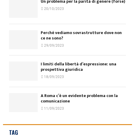
Un problema per la parità di genere (forse)
20/10/2023
Perché vediamo sovrastrutture dove non
ce ne sono?
29/09/2023
I limiti della libertà d’espressione: una
prospettiva giuridica
18/09/2023
A Roma c’è un evidente problema con la
comunicazione
11/09/2023
TAG