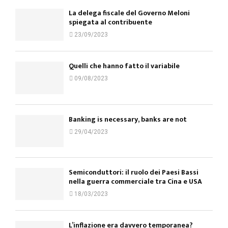
La delega fiscale del Governo Meloni
spiegata al contribuente
23/09/2023
Quelli che hanno fatto il variabile
09/08/2023
Banking is necessary, banks are not
29/04/2023
Semiconduttori: il ruolo dei Paesi Bassi
nella guerra commerciale tra Cina e USA
18/03/2023
L’inflazione era davvero temporanea?