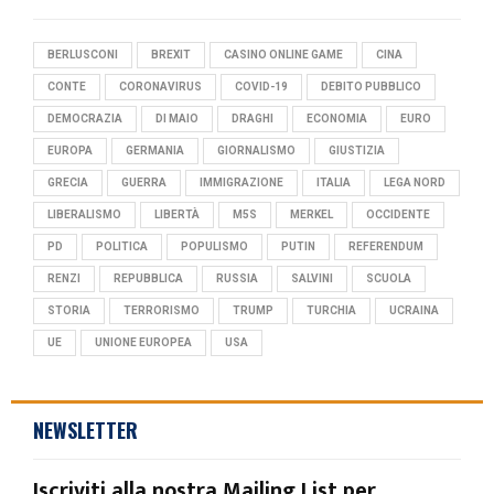
BERLUSCONI
BREXIT
CASINO ONLINE GAME
CINA
CONTE
CORONAVIRUS
COVID-19
DEBITO PUBBLICO
DEMOCRAZIA
DI MAIO
DRAGHI
ECONOMIA
EURO
EUROPA
GERMANIA
GIORNALISMO
GIUSTIZIA
GRECIA
GUERRA
IMMIGRAZIONE
ITALIA
LEGA NORD
LIBERALISMO
LIBERTÀ
M5S
MERKEL
OCCIDENTE
PD
POLITICA
POPULISMO
PUTIN
REFERENDUM
RENZI
REPUBBLICA
RUSSIA
SALVINI
SCUOLA
STORIA
TERRORISMO
TRUMP
TURCHIA
UCRAINA
UE
UNIONE EUROPEA
USA
NEWSLETTER
Iscriviti alla nostra Mailing List per