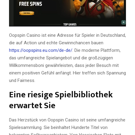
Oopspin Casino ist eine Adresse für Spieler in Deutschland,
die auf Action und echte Gewinnchancen bauen
https://oopspins.eu.com/de-de/
. Die moderne Plattform,
das umfangreiche Spielangebot und die großzügigen
Willkommensboni gewährleisten, dass jeder Besuch mit
einem positiven Gefühl anfängt. Hier treffen sich Spannung
und Fairness.
Eine riesige Spielbibliothek
erwartet Sie
Das Herzstück von Oopspin Casino ist seine umfangreiche
Spielesammlung. Sie beinhaltet Hunderte Titel von