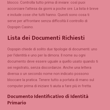
blocco. Controlla tutto prima di inviare: così puoi
accorciare l’attesa da giorni a poche ore. La lista è breve
e include cose che tutti hanno. Questi sono cosa ti
serve per affrontare senza difficoltà il controllo di
Oopspin Casino.
Lista dei Documenti Richiesti
Oopspin chiede di solito due tipologie di documenti: uno
per l’identità e uno per la dimora. Il nome su ogni
documento deve essere uguale a quello usato quando ti
sei registrato, senza discordanze. Anche una lettera
diversa o un secondo nome non indicato possono
bloccare la pratica. Tenere tutto a portata di mano sul
computer prima di iniziare ti aiuta a fare più in fretta.
Documento Identificativo di Identità
Primario