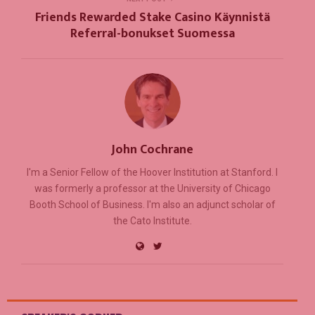
Friends Rewarded Stake Casino Käynnistä
Referral-bonukset Suomessa
John Cochrane
I'm a Senior Fellow of the Hoover Institution at Stanford. I
was formerly a professor at the University of Chicago
Booth School of Business. I'm also an adjunct scholar of
the Cato Institute.