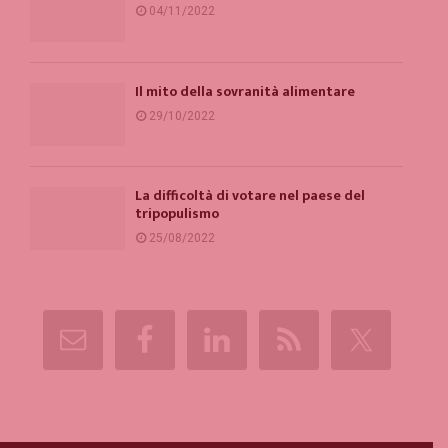
04/11/2022
Il mito della sovranità alimentare
29/10/2022
La difficoltà di votare nel paese del
tripopulismo
25/08/2022