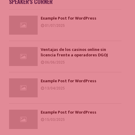
SPEAKER'S CORNER
Example Post for WordPress
01/07/2025
Ventajas de los casinos online sin
licencia frente a operadores DGOJ
06/06/2025
Example Post for WordPress
13/04/2025
Example Post for WordPress
15/03/2025