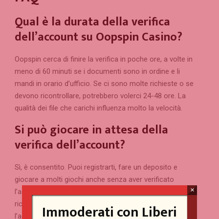
Qual è la durata della verifica
dell’account su Oopspin Casino?
Oopspin cerca di finire la verifica in poche ore, a volte in
meno di 60 minuti se i documenti sono in ordine e li
mandi in orario d’ufficio. Se ci sono molte richieste o se
devono ricontrollare, potrebbero volerci 24-48 ore. La
qualità dei file che carichi influenza molto la velocità.
Si può giocare in attesa della
verifica dell’account?
Sì, è consentito. Puoi registrarti, fare un deposito e
giocare a molti giochi anche senza aver verificato
×
l’account. Ma per prelevare le vincite, usare bonus che
richiedono prelievo e tutte le promozioni, devi avere
Immoderati con Liberi
l’account verificato. Completa la verifica KYC presto per