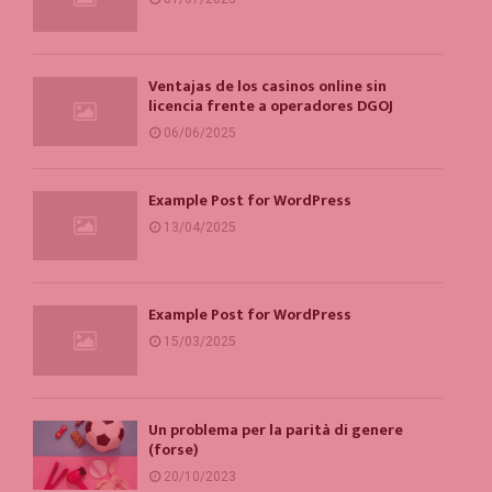
Ventajas de los casinos online sin
licencia frente a operadores DGOJ
06/06/2025
Example Post for WordPress
13/04/2025
Example Post for WordPress
15/03/2025
Un problema per la parità di genere
(forse)
20/10/2023