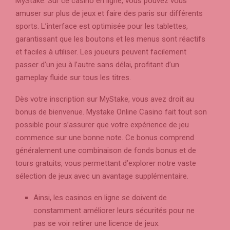
MyStake. Sur ce casino en ligne, vous pouvez vous
amuser sur plus de jeux et faire des paris sur différents
sports. L’interface est optimisée pour les tablettes,
garantissant que les boutons et les menus sont réactifs
et faciles à utiliser. Les joueurs peuvent facilement
passer d’un jeu à l’autre sans délai, profitant d’un
gameplay fluide sur tous les titres.
Dès votre inscription sur MyStake, vous avez droit au
bonus de bienvenue. Mystake Online Casino fait tout son
possible pour s’assurer que votre expérience de jeu
commence sur une bonne note. Ce bonus comprend
généralement une combinaison de fonds bonus et de
tours gratuits, vous permettant d’explorer notre vaste
sélection de jeux avec un avantage supplémentaire.
Ainsi, les casinos en ligne se doivent de
constamment améliorer leurs sécurités pour ne
pas se voir retirer une licence de jeux.