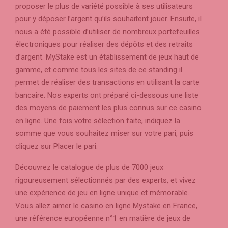
proposer le plus de variété possible à ses utilisateurs
pour y déposer l’argent qu’ils souhaitent jouer. Ensuite, il
nous a été possible d’utiliser de nombreux portefeuilles
électroniques pour réaliser des dépôts et des retraits
d’argent. MyStake est un établissement de jeux haut de
gamme, et comme tous les sites de ce standing il
permet de réaliser des transactions en utilisant la carte
bancaire. Nos experts ont préparé ci-dessous une liste
des moyens de paiement les plus connus sur ce casino
en ligne. Une fois votre sélection faite, indiquez la
somme que vous souhaitez miser sur votre pari, puis
cliquez sur Placer le pari.
Découvrez le catalogue de plus de 7000 jeux
rigoureusement sélectionnés par des experts, et vivez
une expérience de jeu en ligne unique et mémorable.
Vous allez aimer le casino en ligne Mystake en France,
une référence européenne n°1 en matière de jeux de