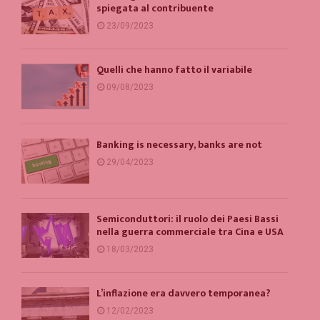
spiegata al contribuente
23/09/2023
Quelli che hanno fatto il variabile
09/08/2023
Banking is necessary, banks are not
29/04/2023
Semiconduttori: il ruolo dei Paesi Bassi
nella guerra commerciale tra Cina e USA
18/03/2023
L’inflazione era davvero temporanea?
12/02/2023