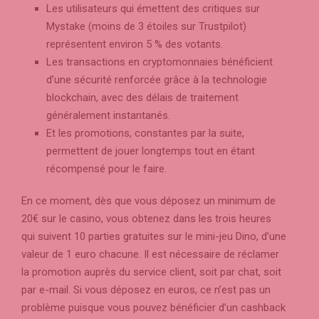
Les utilisateurs qui émettent des critiques sur
Mystake (moins de 3 étoiles sur Trustpilot)
représentent environ 5 % des votants.
Les transactions en cryptomonnaies bénéficient
d’une sécurité renforcée grâce à la technologie
blockchain, avec des délais de traitement
généralement instantanés.
Et les promotions, constantes par la suite,
permettent de jouer longtemps tout en étant
récompensé pour le faire.
En ce moment, dès que vous déposez un minimum de
20€ sur le casino, vous obtenez dans les trois heures
qui suivent 10 parties gratuites sur le mini-jeu Dino, d’une
valeur de 1 euro chacune. Il est nécessaire de réclamer
la promotion auprès du service client, soit par chat, soit
par e-mail. Si vous déposez en euros, ce n’est pas un
problème puisque vous pouvez bénéficier d’un cashback