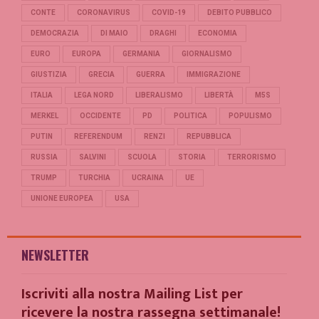
CONTE
CORONAVIRUS
COVID-19
DEBITO PUBBLICO
DEMOCRAZIA
DI MAIO
DRAGHI
ECONOMIA
EURO
EUROPA
GERMANIA
GIORNALISMO
GIUSTIZIA
GRECIA
GUERRA
IMMIGRAZIONE
ITALIA
LEGA NORD
LIBERALISMO
LIBERTÀ
M5S
MERKEL
OCCIDENTE
PD
POLITICA
POPULISMO
PUTIN
REFERENDUM
RENZI
REPUBBLICA
RUSSIA
SALVINI
SCUOLA
STORIA
TERRORISMO
TRUMP
TURCHIA
UCRAINA
UE
UNIONE EUROPEA
USA
NEWSLETTER
Iscriviti alla nostra Mailing List per
ricevere la nostra rassegna settimanale!