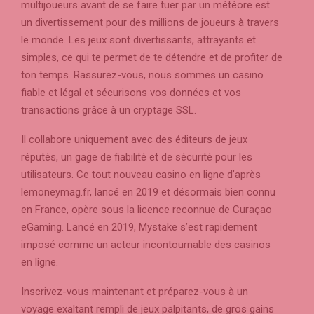
multijoueurs avant de se faire tuer par un météore est
un divertissement pour des millions de joueurs à travers
le monde. Les jeux sont divertissants, attrayants et
simples, ce qui te permet de te détendre et de profiter de
ton temps. Rassurez-vous, nous sommes un casino
fiable et légal et sécurisons vos données et vos
transactions grâce à un cryptage SSL.
Il collabore uniquement avec des éditeurs de jeux
réputés, un gage de fiabilité et de sécurité pour les
utilisateurs. Ce tout nouveau casino en ligne d’après
lemoneymag.fr, lancé en 2019 et désormais bien connu
en France, opère sous la licence reconnue de Curaçao
eGaming. Lancé en 2019, Mystake s’est rapidement
imposé comme un acteur incontournable des casinos
en ligne.
Inscrivez-vous maintenant et préparez-vous à un
voyage exaltant rempli de jeux palpitants, de gros gains