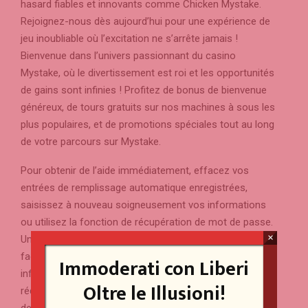
hasard fiables et innovants comme Chicken Mystake.
Rejoignez-nous dès aujourd’hui pour une expérience de
jeu inoubliable où l’excitation ne s’arrête jamais !
Bienvenue dans l’univers passionnant du casino
Mystake, où le divertissement est roi et les opportunités
de gains sont infinies ! Profitez de bonus de bienvenue
généreux, de tours gratuits sur nos machines à sous les
plus populaires, et de promotions spéciales tout au long
de votre parcours sur Mystake.
Pour obtenir de l’aide immédiatement, effacez vos
entrées de remplissage automatique enregistrées,
saisissez à nouveau soigneusement vos informations
ou utilisez la fonction de récupération de mot de passe.
×
Une gestion minutieuse de ces fonctionnalités de lien
facilite les choses et assure la sécurité de vos
Immoderati con Liberi
informations personnelles. Les clients Mystake peuvent
Oltre le Illusioni!
réduire les retards et gérer en toute sécurité leurs fonds
de jeu dans € en sachant utiliser correctement ces voies