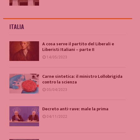
ITALIA
A cosa serve il partito del Liberali e
Liberisti Italiani – parte II
14/05/2023
Carne sintetica: il ministro Lollobrigida
contro la scienza
05/04/2023
Decreto anti-rave: male la prima
04/11/2022