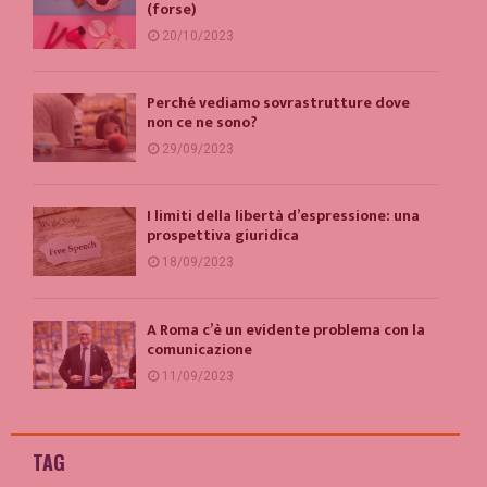
(forse)
20/10/2023
Perché vediamo sovrastrutture dove
non ce ne sono?
29/09/2023
I limiti della libertà d’espressione: una
prospettiva giuridica
18/09/2023
A Roma c’è un evidente problema con la
comunicazione
11/09/2023
TAG