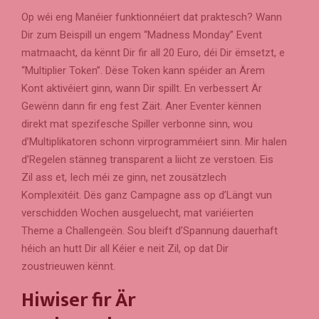
Op wéi eng Manéier funktionnéiert dat praktesch? Wann
Dir zum Beispill un engem “Madness Monday” Event
matmaacht, da kënnt Dir fir all 20 Euro, déi Dir ëmsetzt, e
“Multiplier Token”. Dëse Token kann spéider an Ärem
Kont aktivéiert ginn, wann Dir spillt. En verbessert Är
Gewënn dann fir eng fest Zäit. Aner Eventer kënnen
direkt mat spezifesche Spiller verbonne sinn, wou
d’Multiplikatoren schonn virprogramméiert sinn. Mir halen
d’Regelen stänneg transparent a liicht ze verstoen. Eis
Zil ass et, Iech méi ze ginn, net zousätzlech
Komplexitéit. Dës ganz Campagne ass op d’Längt vun
verschidden Wochen ausgeluecht, mat variéierten
Theme a Challengeën. Sou bleift d’Spannung dauerhaft
héich an hutt Dir all Kéier e neit Zil, op dat Dir
zoustrieuwen kënnt.
Hiwiser fir Är