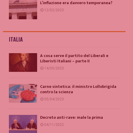
L’inflazione era davvero temporanea?
12/02/2023
ITALIA
A cosa serve il partito del Liberali e
Liberisti Italiani – parte II
14/05/2023
Carne sintetica: il ministro Lollobrigida
contro la scienza
05/04/2023
Decreto anti-rave: male la prima
04/11/2022