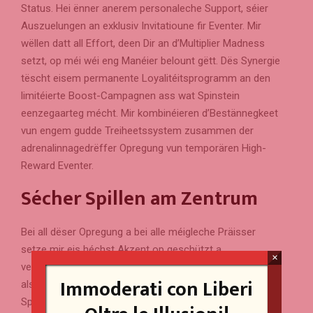
Status. Hei ënner anerem personaleche Support, séier
Auszuelungen an exklusiv Invitatioune fir Eventer. Mir
wëllen datt all Effort, deen Dir an d’Multiplier Madness
setzt, op méi wéi eng Manéier belount gëtt. Dës Synergie
tëscht eisem permanente Loyalitéitsprogramm an den
limitéierte Boost-Campagnen ass wat Spinstein
eenzegaarteg mécht. Mir kombinéieren d’Bestännegkeet
vun engem gudde Treiheetssystem zusammen der
adrenalinnagedrëffer Opregung vun temporären High-
Reward Eventer.
Sécher Spillen am Zentrum
Bei all dëser Opregung a bei alle méigleche Präisser
setze mir eis héchst Akzent op geschützt a
×
verantwortlech Spillen. D’Multiplier Madness Eventer sinn
Immoderati con Liberi
als Dauerfreez designt. Se sinn net als Reiz fir exzessiv
Spillen. Mir hunn eis Systemer mat ville