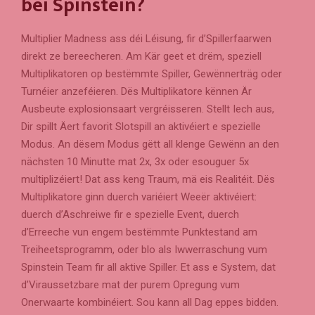
bei Spinstein?
Multiplier Madness ass déi Léisung, fir d’Spillerfaarwen
direkt ze bereecheren. Am Kär geet et drëm, speziell
Multiplikatoren op bestëmmte Spiller, Gewënnerträg oder
Turnéier anzeféieren. Dës Multiplikatore kënnen Är
Ausbeute explosionsaart vergréisseren. Stellt Iech aus,
Dir spillt Äert favorit Slotspill an aktivéiert e spezielle
Modus. An dësem Modus gëtt all klenge Gewënn an den
nächsten 10 Minutte mat 2x, 3x oder esouguer 5x
multiplizéiert! Dat ass keng Traum, mä eis Realitéit. Dës
Multiplikatore ginn duerch variéiert Weeër aktivéiert:
duerch d’Aschreiwe fir e spezielle Event, duerch
d’Erreeche vun engem bestëmmte Punktestand am
Treiheetsprogramm, oder blo als Iwwerraschung vum
Spinstein Team fir all aktive Spiller. Et ass e System, dat
d’Viraussetzbare mat der purem Opregung vum
Onerwaarte kombinéiert. Sou kann all Dag eppes bidden.