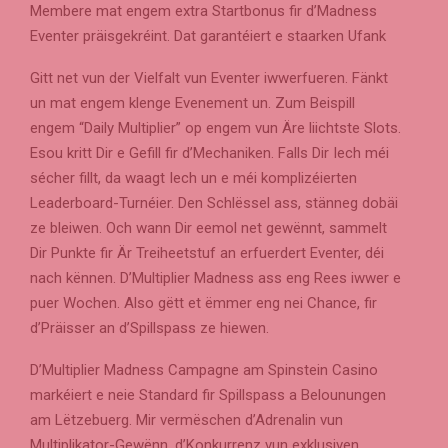
Membere mat engem extra Startbonus fir d’Madness
Eventer präisgekréint. Dat garantéiert e staarken Ufank
Gitt net vun der Vielfalt vun Eventer iwwerfueren. Fänkt
un mat engem klenge Evenement un. Zum Beispill
engem “Daily Multiplier” op engem vun Äre liichtste Slots.
Esou kritt Dir e Gefill fir d’Mechaniken. Falls Dir Iech méi
sécher fillt, da waagt Iech un e méi komplizéierten
Leaderboard-Turnéier. Den Schlëssel ass, stänneg dobäi
ze bleiwen. Och wann Dir eemol net gewënnt, sammelt
Dir Punkte fir Är Treiheetstuf an erfuerdert Eventer, déi
nach kënnen. D’Multiplier Madness ass eng Rees iwwer e
puer Wochen. Also gëtt et ëmmer eng nei Chance, fir
d’Präisser an d’Spillspass ze hiewen.
D’Multiplier Madness Campagne am Spinstein Casino
markéiert e neie Standard fir Spillspass a Belounungen
am Lëtzebuerg. Mir vermëschen d’Adrenalin vun
Multiplikator-Gewënn, d’Konkurrenz vun exklusiven