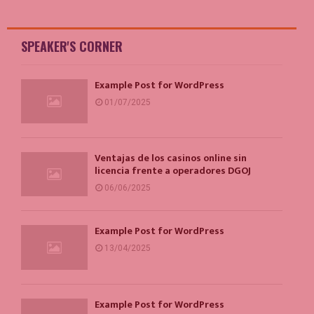
SPEAKER'S CORNER
Example Post for WordPress
01/07/2025
Ventajas de los casinos online sin
licencia frente a operadores DGOJ
06/06/2025
Example Post for WordPress
13/04/2025
Example Post for WordPress