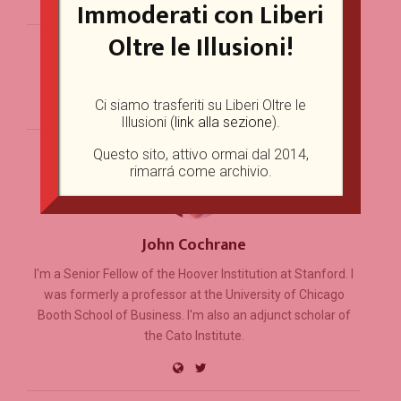
Immoderati con Liberi
Oltre le Illusioni!
NEXT POST
Zakręć bębnami i odblokuj darmowe
zakręcenia w kasynie Mafia dla Polski
Ci siamo trasferiti su Liberi Oltre le
Illusioni (
link alla sezione
).
Questo sito, attivo ormai dal 2014,
rimarrá come archivio.
John Cochrane
I'm a Senior Fellow of the Hoover Institution at Stanford. I
was formerly a professor at the University of Chicago
Booth School of Business. I'm also an adjunct scholar of
the Cato Institute.