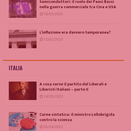
Semiconduttori: il ruolo dei Paesi Bassi
nella guerra commerciale tra Cina e USA
18/03/2023
L’inflazione era davvero temporanea?
12/02/2023
ITALIA
A cosa serve il partito del Liberali e
Liberisti Italiani – parte II
14/05/2023
Carne sintetica: il ministro Lollobrigida
contro la scienza
05/04/2023