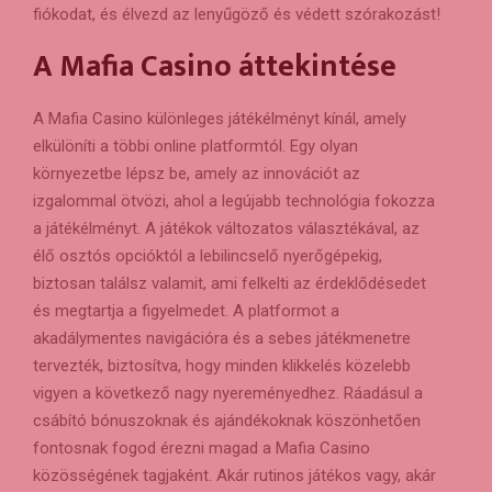
fiókodat, és élvezd az lenyűgöző és védett szórakozást!
A Mafia Casino áttekintése
A Mafia Casino különleges játékélményt kínál, amely
elkülöníti a többi online platformtól. Egy olyan
környezetbe lépsz be, amely az innovációt az
izgalommal ötvözi, ahol a legújabb technológia fokozza
a játékélményt. A játékok változatos választékával, az
élő osztós opcióktól a lebilincselő nyerőgépekig,
biztosan találsz valamit, ami felkelti az érdeklődésedet
és megtartja a figyelmedet. A platformot a
akadálymentes navigációra és a sebes játékmenetre
tervezték, biztosítva, hogy minden klikkelés közelebb
vigyen a következő nagy nyereményedhez. Ráadásul a
csábító bónuszoknak és ajándékoknak köszönhetően
fontosnak fogod érezni magad a Mafia Casino
közösségének tagjaként. Akár rutinos játékos vagy, akár