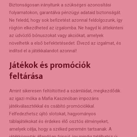
Biztonságosan irányítunk a szükséges azonosítási
folyamatokon, garantálva pénzügyi adataid biztonságát.
Ne feledd, hogy sok befizetést azonnal feldolgozunk, így
rögtön elkezdheted az izgalomba. Ne hagyd ki áttekinteni
az üdvözlő bónuszokat vagy akciókat, amelyek
növelhetik a első befektetésedet. Élvezd az izgalmat, és
indítsd el a játékkalandot azonnal!
Játékok és promóciók
feltárása
Amint sikeresen feltöltötted a számládat, megkezdődik
az igazi móka a Mafia Kaszinóban impozáns
játékválasztékkal és csábító promóciókkal.
Felfedezhetsz újító slotokat, hagyományos
táblajátékokat és érdekes élő osztós élményeket,
amelyek célja, hogy a széked peremén tartsanak. A
játékkönyvtár állandóan frissül, így mindig találhatsz új,