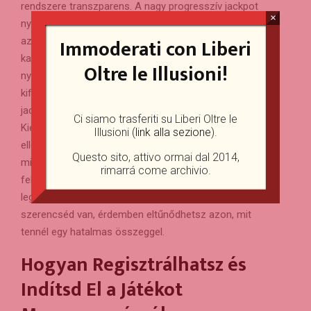
rendszere transzparens. A nagy progresszív jackpot
×
nyereményeket általában nem fizetik ki azonnal. Ebben
Immoderati con Liberi
az helyzetben az támogatás megkeresi veled a
kapcsolatot, hogy átbeszéljék a részleteket. Ezeket a
Oltre le Illusioni!
nyereményeket sokszor részletekben, de egyben is
kifizethetik, a te igényed szerint. A kisebb összegű
jackpotok maguktól megjelennek az egyenlegeden.
Ci siamo trasferiti su Liberi Oltre le
Kiemelten fontos, hogy a számládat előzetesen
Illusioni (
link alla sezione
).
ellenőríztesd (személyi igazolvány, lakcímigazolás),
Questo sito, attivo ormai dal 2014,
mielőtt kifizetést kérsz. A kifizetési módok azonosak a
rimarrá come archivio.
feltöltési lehetőségekkel, és a LuckyHills igyekszik a
leginkább leggyorsabban kezelni a tranzakciókat. Így ha
szerencséd van, érdemben eltűnődhetsz azon, mit
tennél egy hatalmas összeggel.
Hogyan Regisztrálhatsz és
Indítsd El a Játékot