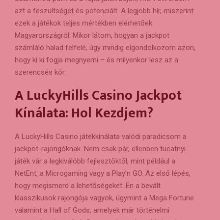
azt a feszültséget és potenciált. A legjobb hír, miszerint
ezek a játékok teljes mértékben elérhetőek
Magyarországról. Mikor látom, hogyan a jackpot
számláló halad felfelé, úgy mindig elgondolkozom azon,
hogy ki ki fogja megnyerni – és milyenkor lesz az a
szerencsés kör.
A LuckyHills Casino Jackpot
Kínálata: Hol Kezdjem?
A LuckyHills Casino játékkínálata valódi paradicsom a
jackpot-rajongóknak. Nem csak pár, ellenben tucatnyi
játék vár a legkiválóbb fejlesztőktől, mint például a
NetEnt, a Microgaming vagy a Play’n GO. Az első lépés,
hogy megismerd a lehetőségeket. Én a bevált
klasszikusok rajongója vagyok, úgymint a Mega Fortune
valamint a Hall of Gods, amelyek már történelmi