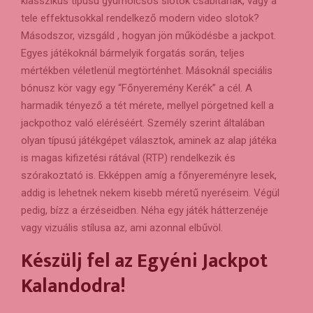
klasszikus típusú gyümölcsös slotok csábítanak, vagy a
tele effektusokkal rendelkező modern video slotok?
Másodszor, vizsgáld , hogyan jön működésbe a jackpot.
Egyes játékoknál bármelyik forgatás során, teljes
mértékben véletlenül megtörténhet. Másoknál speciális
bónusz kör vagy egy “Főnyeremény Kerék” a cél. A
harmadik tényező a tét mérete, mellyel pörgetned kell a
jackpothoz való eléréséért. Személy szerint általában
olyan típusú játékgépet választok, aminek az alap játéka
is magas kifizetési rátával (RTP) rendelkezik és
szórakoztató is. Ekképpen amíg a főnyereményre lesek,
addig is lehetnek nekem kisebb méretű nyeréseim. Végül
pedig, bízz a érzéseidben. Néha egy játék hátterzenéje
vagy vizuális stílusa az, ami azonnal elbűvöl.
Készülj fel az Egyéni Jackpot
Kalandodra!