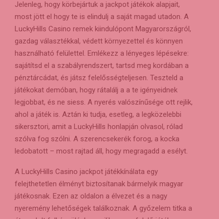
Jelenleg, hogy körbejártuk a jackpot játékok alapjait,
most jött el hogy te is elindulj a saját magad utadon. A
LuckyHills Casino remek kiindulópont Magyarországról,
gazdag választékkal, védett környezettel és könnyen
használható felülettel. Emlékezz a lényeges lépésekre:
sajátítsd el a szabályrendszert, tartsd meg kordában a
pénztárcádat, és játsz felelősségteljesen. Teszteld a
játékokat demóban, hogy rátalálj a a te igényeidnek
legjobbat, és ne siess. A nyerés valószínűsége ott rejlik,
ahol a játék is. Aztán ki tudja, esetleg, a legközelebbi
sikersztori, amit a LuckyHills honlapján olvasol, rólad
szólva fog szólni. A szerencsekerék forog, a kocka
ledobatott – most rajtad áll, hogy megragadd a esélyt.
A LuckyHills Casino jackpot játékkínálata egy
felejthetetlen élményt biztosítanak bármelyik magyar
játékosnak. Ezen az oldalon a élvezet és a nagy
nyeremény lehetőségek találkoznak. A győzelem titka a