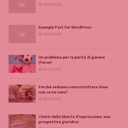
13/04/2025
Example Post for WordPress
15/03/2025
Un problema per la parità di genere
(forse)
20/10/2023
Perché vediamo sovrastrutture dove
non ce ne sono?
29/09/2023
I limiti della libertà d’espressione: una
prospettiva giuridica