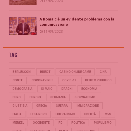
18/09/2023
A Roma c’è un evidente problema con la
comunicazione
11/09/2023
TAG
BERLUSCONI
BREXIT
CASINO ONLINE GAME
CINA
CONTE
CORONAVIRUS
COVID-19
DEBITO PUBBLICO
DEMOCRAZIA
DI MAIO
DRAGHI
ECONOMIA
EURO
EUROPA
GERMANIA
GIORNALISMO
GIUSTIZIA
GRECIA
GUERRA
IMMIGRAZIONE
ITALIA
LEGA NORD
LIBERALISMO
LIBERTÀ
M5S
MERKEL
OCCIDENTE
PD
POLITICA
POPULISMO