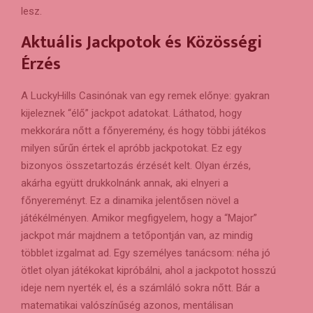
lesz.
Aktuális Jackpotok és Közösségi
Érzés
A LuckyHills Casinónak van egy remek előnye: gyakran
kijeleznek “élő” jackpot adatokat. Láthatod, hogy
mekkorára nőtt a főnyeremény, és hogy többi játékos
milyen sűrűn értek el apróbb jackpotokat. Ez egy
bizonyos összetartozás érzését kelt. Olyan érzés,
akárha együtt drukkolnánk annak, aki elnyeri a
főnyereményt. Ez a dinamika jelentősen növel a
játékélményen. Amikor megfigyelem, hogy a “Major”
jackpot már majdnem a tetőpontján van, az mindig
többlet izgalmat ad. Egy személyes tanácsom: néha jó
ötlet olyan játékokat kipróbálni, ahol a jackpotot hosszú
ideje nem nyerték el, és a számláló sokra nőtt. Bár a
matematikai valószínűség azonos, mentálisan