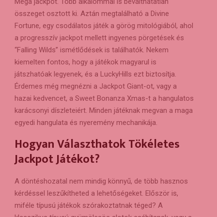
Mega jackpot. Több alkalommal is beválthatatlan
összeget osztott ki. Aztán megtalálható a Divine
Fortune, egy csodálatos játék a görög mitológiából, ahol
a progresszív jackpot mellett ingyenes pörgetések és
“Falling Wilds” ismétlődések is találhatók. Nekem
kiemelten fontos, hogy a játékok magyarul is
játszhatóak legyenek, és a LuckyHills ezt biztosítja.
Érdemes még megnézni a Jackpot Giant-ot, vagy a
hazai kedvencet, a Sweet Bonanza Xmas-t a hangulatos
karácsonyi díszleteiért. Minden játéknak megvan a maga
egyedi hangulata és nyeremény mechanikája.
Hogyan Választhatok Tökéletes
Jackpot Játékot?
A döntéshozatal nem mindig könnyű, de több hasznos
kérdéssel leszűkítheted a lehetőségeket. Először is,
miféle típusú játékok szórakoztatnak téged? A