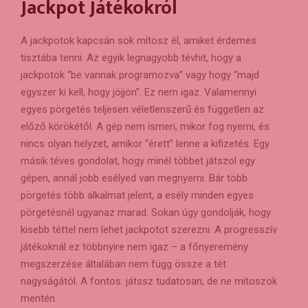
Jackpot Játékokról
A jackpotok kapcsán sok mítosz él, amiket érdemes
tisztába tenni. Az egyik legnagyobb tévhit, hogy a
jackpotok “be vannak programozva” vagy hogy “majd
egyszer ki kell, hogy jöjjön”. Ez nem igaz. Valamennyi
egyes pörgetés teljesen véletlenszerű és független az
előző körökétől. A gép nem ismeri, mikor fog nyerni, és
nincs olyan helyzet, amikor “érett” lenne a kifizetés. Egy
másik téves gondolat, hogy minél többet játszol egy
gépen, annál jobb esélyed van megnyerni. Bár több
pörgetés több alkalmat jelent, a esély minden egyes
pörgetésnél ugyanaz marad. Sokan úgy gondolják, hogy
kisebb téttel nem lehet jackpotot szerezni. A progresszív
játékoknál ez többnyire nem igaz – a főnyeremény
megszerzése általában nem függ össze a tét
nagyságától. A fontos: játssz tudatosan, de ne mítoszok
mentén.