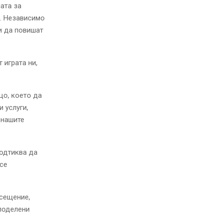
ата за
е. Независимо
и да повишат
 играта ни,
що, което да
 услуги,
 нашите
подтиква да
се
осещение,
поделени