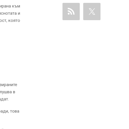
тирана към
яснотата и
ост, която
зираните
лушва в
адат.
ади, това