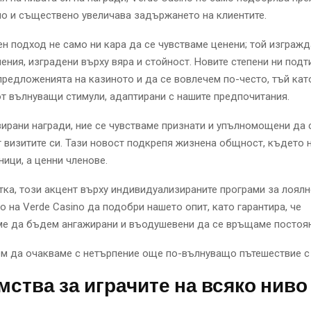
 но и съществено увеличава задържането на клиентите.
н подход не само ни кара да се чувстваме ценени; той изгражд
ния, изградени върху вяра и стойност. Новите степени ни подт
редложенията на казиното и да се вовлечем по-често, тъй кат
т вълнуващи стимули, адаптирани с нашите предпочитания.
ирани награди, ние се чувстваме признати и упълномощени да 
 визитите си. Тази новост подкрепя жизнена общност, където 
ници, а ценни членове.
тка, този акцент върху индивидуализираните програми за лоял
 на Verde Casino да подобри нашето опит, като гарантира, че
е да бъдем ангажирани и въодушевени да се връщаме постоя
м да очакваме с нетърпение още по-вълнуващо пътешествие с
ства за играчите на всяко ниво