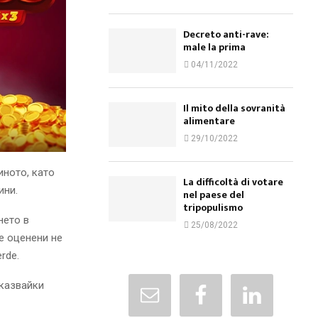
Decreto anti-rave:
male la prima
04/11/2022
Il mito della sovranità
alimentare
29/10/2022
иното, като
La difficoltà di votare
ини.
nel paese del
tripopulismo
нето в
25/08/2022
е оценени не
rde.
оказвайки