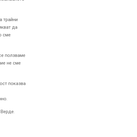
а трайни
икват да
о сме
се ползваме
ние не сме
ност показва
нно.
 Верде.