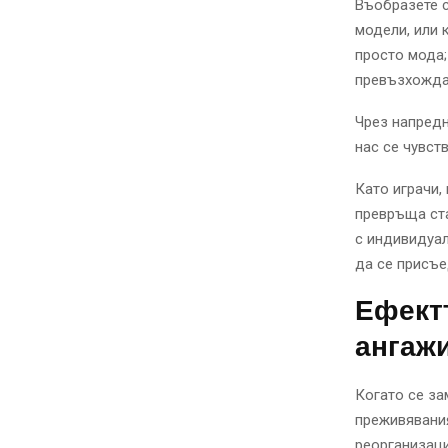
Въобразете с
модели, или 
просто мода;
превъзхожда 
Чрез напредн
нас се чувст
Като играчи,
превръща ста
с индивидуал
да се присъе
Ефект
ангажи
Когато се за
преживявания
реорганизаци