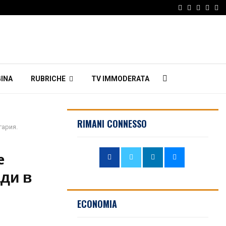
Facebook
Twitter
Instagr
Linke
Em
INA
RUBRICHE
TV IMMODERATA
RIMANI CONNESSO
гария.
e
ади в
ECONOMIA