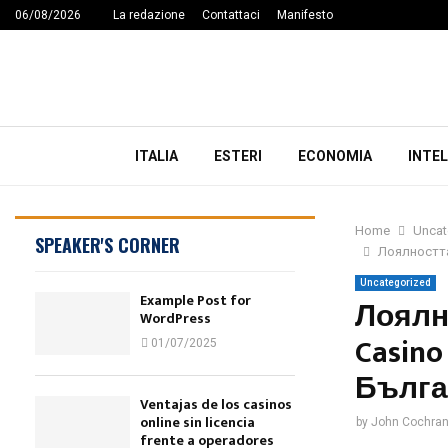
06/08/2026
La redazione
Contattaci
Manifesto
ITALIA
ESTERI
ECONOMIA
INTEL
Home
Uncat
SPEAKER'S CORNER
Лоялността
Uncategorized
Example Post for
Лоялн
WordPress
Casino
01/07/2025
Бълга
Ventajas de los casinos
online sin licencia
by
John Cochra
frente a operadores