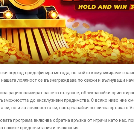
ски подход предефинира метода, по който комуникираме с каз
е нашата лоялност се възнаграждава по свежи и вълнуващи нач
ива рационализират нашето пътуване, облекчавайки ориентира
възможността до ексклузивни предимства. С всяко ниво ние см
та си, но и за лоялността си, насърчавайки по-силна връзка с Ve
новата програма включва обратна връзка от играчи като нас, п
а нашите предпочитания и очаквания.