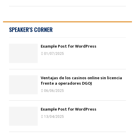
SPEAKER'S CORNER
Example Post for WordPress
01/07/2025
Ventajas de los casinos online sin licencia
frente a operadores DGOJ
06/06/2025
Example Post for WordPress
13/04/2025