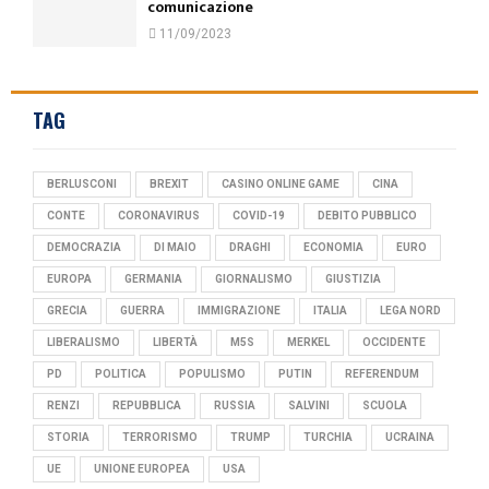
comunicazione
11/09/2023
TAG
BERLUSCONI
BREXIT
CASINO ONLINE GAME
CINA
CONTE
CORONAVIRUS
COVID-19
DEBITO PUBBLICO
DEMOCRAZIA
DI MAIO
DRAGHI
ECONOMIA
EURO
EUROPA
GERMANIA
GIORNALISMO
GIUSTIZIA
GRECIA
GUERRA
IMMIGRAZIONE
ITALIA
LEGA NORD
LIBERALISMO
LIBERTÀ
M5S
MERKEL
OCCIDENTE
PD
POLITICA
POPULISMO
PUTIN
REFERENDUM
RENZI
REPUBBLICA
RUSSIA
SALVINI
SCUOLA
STORIA
TERRORISMO
TRUMP
TURCHIA
UCRAINA
UE
UNIONE EUROPEA
USA