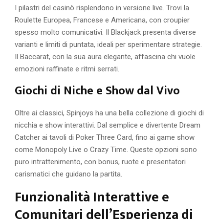
I pilastri del casinò risplendono in versione live. Trovi la
Roulette Europea, Francese e Americana, con croupier
spesso molto comunicativi. Il Blackjack presenta diverse
varianti e limiti di puntata, ideali per sperimentare strategie.
Il Baccarat, con la sua aura elegante, affascina chi vuole
emozioni raffinate e ritmi serrati.
Giochi di Niche e Show dal Vivo
Oltre ai classici, Spinjoys ha una bella collezione di giochi di
nicchia e show interattivi. Dal semplice e divertente Dream
Catcher ai tavoli di Poker Three Card, fino ai game show
come Monopoly Live o Crazy Time. Queste opzioni sono
puro intrattenimento, con bonus, ruote e presentatori
carismatici che guidano la partita.
Funzionalità Interattive e
Comunitari dell’Esperienza di