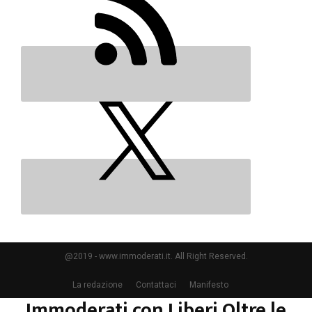
@2019 - www.immoderati.it. All Right Reserved.
La redazione
Contattaci
Manifesto
Immoderati con Liberi Oltre le