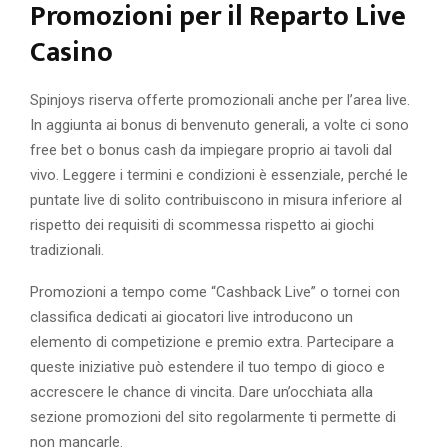
Promozioni per il Reparto Live
Casino
Spinjoys riserva offerte promozionali anche per l’area live.
In aggiunta ai bonus di benvenuto generali, a volte ci sono
free bet o bonus cash da impiegare proprio ai tavoli dal
vivo. Leggere i termini e condizioni è essenziale, perché le
puntate live di solito contribuiscono in misura inferiore al
rispetto dei requisiti di scommessa rispetto ai giochi
tradizionali.
Promozioni a tempo come “Cashback Live” o tornei con
classifica dedicati ai giocatori live introducono un
elemento di competizione e premio extra. Partecipare a
queste iniziative può estendere il tuo tempo di gioco e
accrescere le chance di vincita. Dare un’occhiata alla
sezione promozioni del sito regolarmente ti permette di
non mancarle.