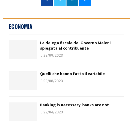
ECONOMIA
La delega fiscale del Governo Meloni
spiegata al contribuente
23/09/2023
Quelli che hanno fatto il variabile
09/08/2023
Banking is necessary, banks are not
29/04/2023