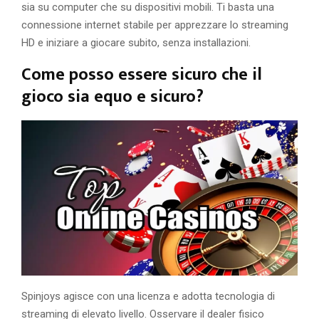
sia su computer che su dispositivi mobili. Ti basta una
connessione internet stabile per apprezzare lo streaming
HD e iniziare a giocare subito, senza installazioni.
Come posso essere sicuro che il
gioco sia equo e sicuro?
Spinjoys agisce con una licenza e adotta tecnologia di
streaming di elevato livello. Osservare il dealer fisico