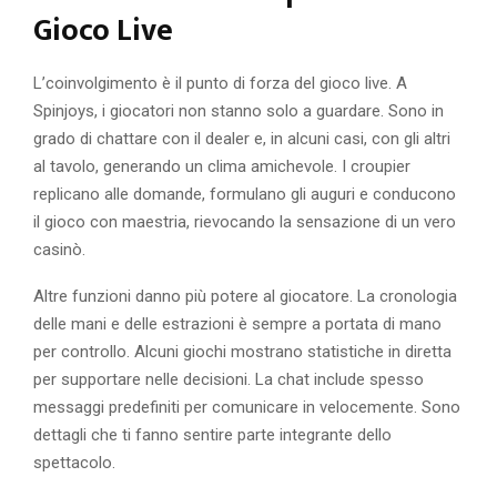
Gioco Live
L’coinvolgimento è il punto di forza del gioco live. A
Spinjoys, i giocatori non stanno solo a guardare. Sono in
grado di chattare con il dealer e, in alcuni casi, con gli altri
al tavolo, generando un clima amichevole. I croupier
replicano alle domande, formulano gli auguri e conducono
il gioco con maestria, rievocando la sensazione di un vero
casinò.
Altre funzioni danno più potere al giocatore. La cronologia
delle mani e delle estrazioni è sempre a portata di mano
per controllo. Alcuni giochi mostrano statistiche in diretta
per supportare nelle decisioni. La chat include spesso
messaggi predefiniti per comunicare in velocemente. Sono
dettagli che ti fanno sentire parte integrante dello
spettacolo.