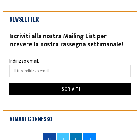
NEWSLETTER
Iscriviti alla nostra Mailing List per
ricevere la nostra rassegna settimanale!
Indirizzo email:
RIMANI CONNESSO