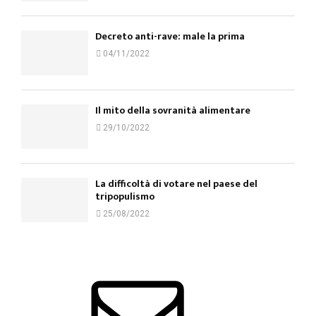
Decreto anti-rave: male la prima
04/11/2022
Il mito della sovranità alimentare
29/10/2022
La difficoltà di votare nel paese del
tripopulismo
25/08/2022