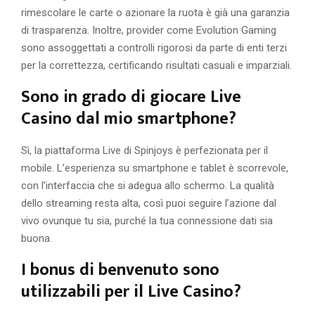
rimescolare le carte o azionare la ruota è già una garanzia
di trasparenza. Inoltre, provider come Evolution Gaming
sono assoggettati a controlli rigorosi da parte di enti terzi
per la correttezza, certificando risultati casuali e imparziali.
Sono in grado di giocare Live
Casino dal mio smartphone?
Sì, la piattaforma Live di Spinjoys è perfezionata per il
mobile. L’esperienza su smartphone e tablet è scorrevole,
con l’interfaccia che si adegua allo schermo. La qualità
dello streaming resta alta, così puoi seguire l’azione dal
vivo ovunque tu sia, purché la tua connessione dati sia
buona.
I bonus di benvenuto sono
utilizzabili per il Live Casino?