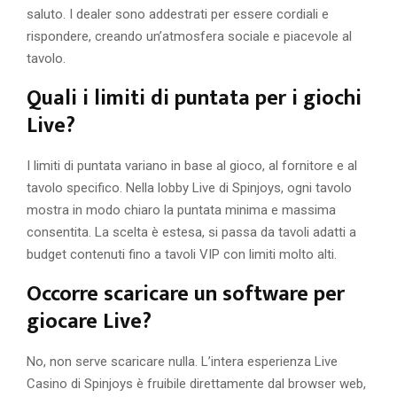
saluto. I dealer sono addestrati per essere cordiali e
rispondere, creando un’atmosfera sociale e piacevole al
tavolo.
Quali i limiti di puntata per i giochi
Live?
I limiti di puntata variano in base al gioco, al fornitore e al
tavolo specifico. Nella lobby Live di Spinjoys, ogni tavolo
mostra in modo chiaro la puntata minima e massima
consentita. La scelta è estesa, si passa da tavoli adatti a
budget contenuti fino a tavoli VIP con limiti molto alti.
Occorre scaricare un software per
giocare Live?
No, non serve scaricare nulla. L’intera esperienza Live
Casino di Spinjoys è fruibile direttamente dal browser web,