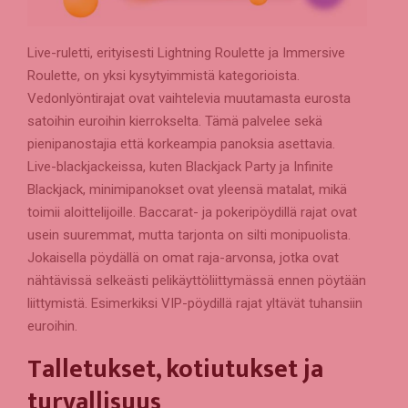
Live-ruletti, erityisesti Lightning Roulette ja Immersive
Roulette, on yksi kysytyimmistä kategorioista.
Vedonlyöntirajat ovat vaihtelevia muutamasta eurosta
satoihin euroihin kierrokselta. Tämä palvelee sekä
pienipanostajia että korkeampia panoksia asettavia.
Live-blackjackeissa, kuten Blackjack Party ja Infinite
Blackjack, minimipanokset ovat yleensä matalat, mikä
toimii aloittelijoille. Baccarat- ja pokeripöydillä rajat ovat
usein suuremmat, mutta tarjonta on silti monipuolista.
Jokaisella pöydällä on omat raja-arvonsa, jotka ovat
nähtävissä selkeästi pelikäyttöliittymässä ennen pöytään
liittymistä. Esimerkiksi VIP-pöydillä rajat yltävät tuhansiin
euroihin.
Talletukset, kotiutukset ja
turvallisuus