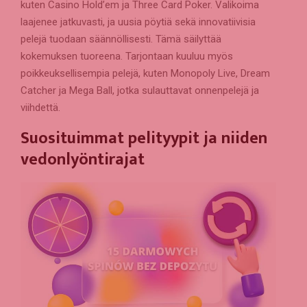
kuten Casino Hold’em ja Three Card Poker. Valikoima
laajenee jatkuvasti, ja uusia pöytiä sekä innovatiivisia
pelejä tuodaan säännöllisesti. Tämä säilyttää
kokemuksen tuoreena. Tarjontaan kuuluu myös
poikkeuksellisempia pelejä, kuten Monopoly Live, Dream
Catcher ja Mega Ball, jotka sulauttavat onnenpelejä ja
viihdettä.
Suosituimmat pelityypit ja niiden
vedonlyöntirajat