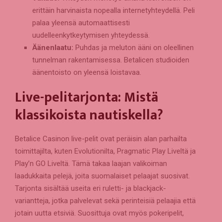
erittäin harvinaista nopealla internetyhteydellä. Peli
palaa yleensä automaattisesti
uudelleenkytkeytymisen yhteydessä.
Äänenlaatu:
Puhdas ja meluton ääni on oleellinen
tunnelman rakentamisessa. Betalicen studioiden
äänentoisto on yleensä loistavaa.
Live-pelitarjonta: Mistä
klassikoista nautiskella?
Betalice Casinon live-pelit ovat peräisin alan parhailta
toimittajilta, kuten Evolutionilta, Pragmatic Play Liveltä ja
Play’n GO Liveltä. Tämä takaa laajan valikoiman
laadukkaita pelejä, joita suomalaiset pelaajat suosivat.
Tarjonta sisältää useita eri ruletti- ja blackjack-
variantteja, jotka palvelevat sekä perinteisiä pelaajia että
jotain uutta etsiviä. Suosittuja ovat myös pokeripelit,