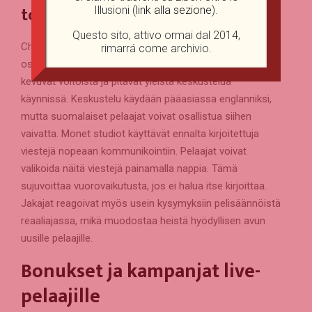
toimii?
Illusioni (
link alla sezione
).
Questo sito, attivo ormai dal 2014,
Chätin kautta tapahtuva vuorovaikutus on olennainen
rimarrá come archivio.
osa live-kokemusta. Jakajat tervehtivät uusia pelaajia,
kevuvat voitoista ja pitävät yleistä keskustelua
käynnissä. Keskustelu käydään pääasiassa englanniksi,
mutta suomalaiset pelaajat voivat osallistua siihen
vaivatta. Monet studiot käyttävät ennalta kirjoitettuja
viestejä nopeaan kommunikointiin. Pelaajat voivat
valikoida näitä viestejä painamalla nappia. Tämä
sujuvoittaa vuorovaikutusta, jos ei halua itse kirjoittaa.
Jakajat reagoivat myös usein kysymyksiin pelisäännöistä
reaaliajassa, mikä muodostaa heistä hyödyllisen avun
uusille pelaajille.
Bonukset ja kampanjat live-
pelaajille