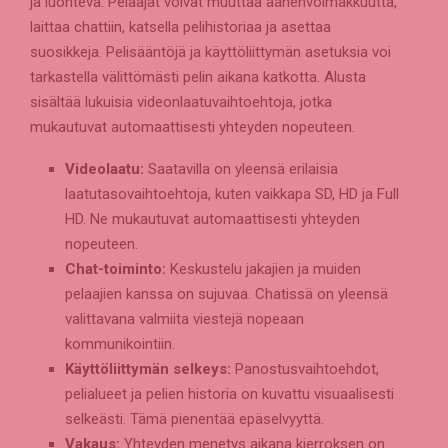
ja luonteva. Pelaajat voivat muuttaa äänenvoimakkuutta,
laittaa chattiin, katsella pelihistoriaa ja asettaa
suosikkeja. Pelisääntöjä ja käyttöliittymän asetuksia voi
tarkastella välittömästi pelin aikana katkotta. Alusta
sisältää lukuisia videonlaatuvaihtoehtoja, jotka
mukautuvat automaattisesti yhteyden nopeuteen.
Videolaatu:
Saatavilla on yleensä erilaisia
laatutasovaihtoehtoja, kuten vaikkapa SD, HD ja Full
HD. Ne mukautuvat automaattisesti yhteyden
nopeuteen.
Chat-toiminto:
Keskustelu jakajien ja muiden
pelaajien kanssa on sujuvaa. Chatissä on yleensä
valittavana valmiita viestejä nopeaan
kommunikointiin.
Käyttöliittymän selkeys:
Panostusvaihtoehdot,
pelialueet ja pelien historia on kuvattu visuaalisesti
selkeästi. Tämä pienentää epäselvyyttä.
Vakaus:
Yhteyden menetys aikana kierroksen on