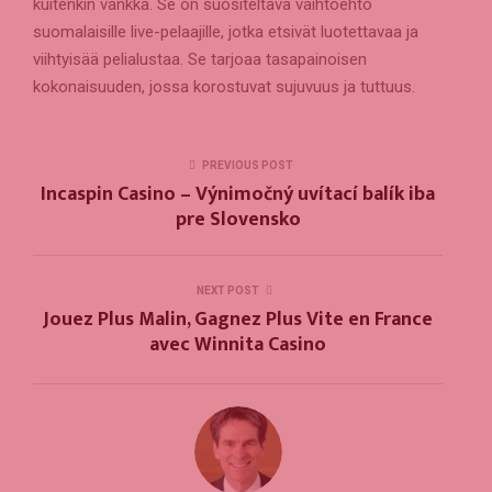
kuitenkin vankka. Se on suositeltava vaihtoehto
suomalaisille live-pelaajille, jotka etsivät luotettavaa ja
viihtyisää pelialustaa. Se tarjoaa tasapainoisen
kokonaisuuden, jossa korostuvat sujuvuus ja tuttuus.
PREVIOUS POST
Incaspin Casino – Výnimočný uvítací balík iba
pre Slovensko
NEXT POST
Jouez Plus Malin, Gagnez Plus Vite en France
avec Winnita Casino