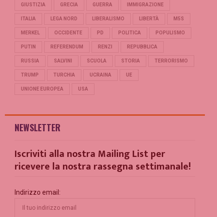
GIUSTIZIA
GRECIA
GUERRA
IMMIGRAZIONE
ITALIA
LEGA NORD
LIBERALISMO
LIBERTÀ
M5S
MERKEL
OCCIDENTE
PD
POLITICA
POPULISMO
PUTIN
REFERENDUM
RENZI
REPUBBLICA
RUSSIA
SALVINI
SCUOLA
STORIA
TERRORISMO
TRUMP
TURCHIA
UCRAINA
UE
UNIONE EUROPEA
USA
NEWSLETTER
Iscriviti alla nostra Mailing List per
ricevere la nostra rassegna settimanale!
Indirizzo email: