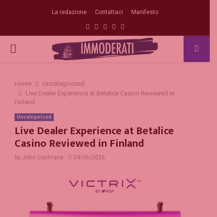
La redazione
Contattaci
Manifesto
Facebook
Twitter
Instagram
Linkedin
Email
PRIMARY
MENU
Home
Uncategorized
Live Dealer Experience at Betalice Casino Reviewed in
Finland
Uncategorized
Live Dealer Experience at Betalice
Casino Reviewed in Finland
by
John Cochrane
04/06/2026