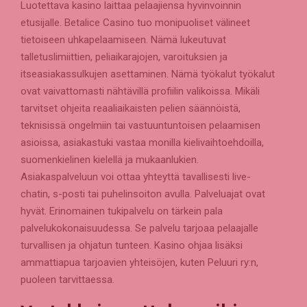
Luotettava kasino laittaa pelaajiensa hyvinvoinnin
etusijalle. Betalice Casino tuo monipuoliset välineet
tietoiseen uhkapelaamiseen. Nämä lukeutuvat
talletuslimiittien, peliaikarajojen, varoituksien ja
itseasiakassulkujen asettaminen. Nämä työkalut työkalut
ovat vaivattomasti nähtävillä profiilin valikoissa. Mikäli
tarvitset ohjeita reaaliaikaisten pelien säännöistä,
teknisissä ongelmiin tai vastuuntuntoisen pelaamisen
asioissa, asiakastuki vastaa monilla kielivaihtoehdoilla,
suomenkielinen kielellä ja mukaanlukien.
Asiakaspalveluun voi ottaa yhteyttä tavallisesti live-
chatin, s-posti tai puhelinsoiton avulla. Palveluajat ovat
hyvät. Erinomainen tukipalvelu on tärkein pala
palvelukokonaisuudessa. Se palvelu tarjoaa pelaajalle
turvallisen ja ohjatun tunteen. Kasino ohjaa lisäksi
ammattiapua tarjoavien yhteisöjen, kuten Peluuri ry:n,
puoleen tarvittaessa.