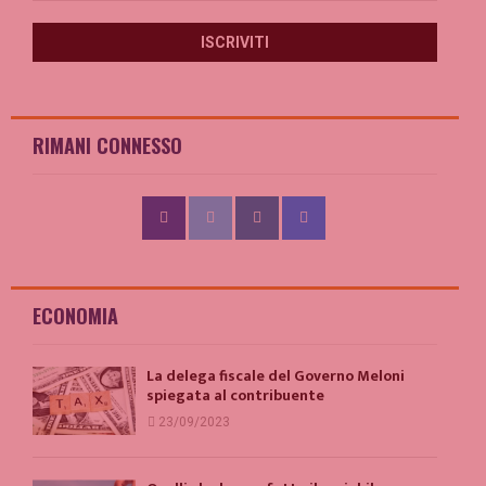
RIMANI CONNESSO
ECONOMIA
La delega fiscale del Governo Meloni
spiegata al contribuente
23/09/2023