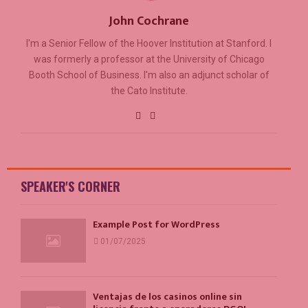
John Cochrane
I'm a Senior Fellow of the Hoover Institution at Stanford. I
was formerly a professor at the University of Chicago
Booth School of Business. I'm also an adjunct scholar of
the Cato Institute.
SPEAKER'S CORNER
Example Post for WordPress
01/07/2025
Ventajas de los casinos online sin