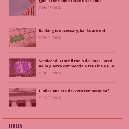
Quelli che hanno fatto il variabile
09/08/2023
Banking is necessary, banks are not
29/04/2023
Semiconduttori: il ruolo dei Paesi Bassi
nella guerra commerciale tra Cina e USA
18/03/2023
L’inflazione era davvero temporanea?
12/02/2023
ITALIA