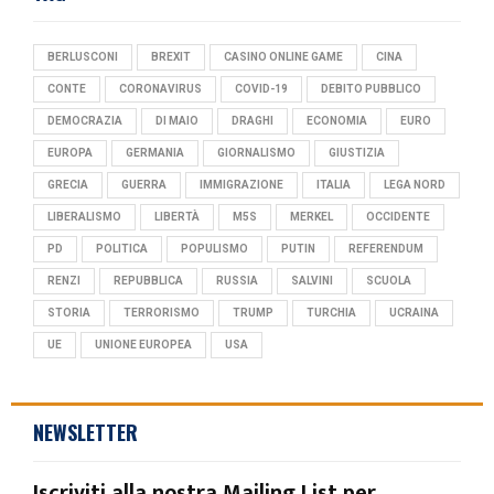
BERLUSCONI
BREXIT
CASINO ONLINE GAME
CINA
CONTE
CORONAVIRUS
COVID-19
DEBITO PUBBLICO
DEMOCRAZIA
DI MAIO
DRAGHI
ECONOMIA
EURO
EUROPA
GERMANIA
GIORNALISMO
GIUSTIZIA
GRECIA
GUERRA
IMMIGRAZIONE
ITALIA
LEGA NORD
LIBERALISMO
LIBERTÀ
M5S
MERKEL
OCCIDENTE
PD
POLITICA
POPULISMO
PUTIN
REFERENDUM
RENZI
REPUBBLICA
RUSSIA
SALVINI
SCUOLA
STORIA
TERRORISMO
TRUMP
TURCHIA
UCRAINA
UE
UNIONE EUROPEA
USA
NEWSLETTER
Iscriviti alla nostra Mailing List per