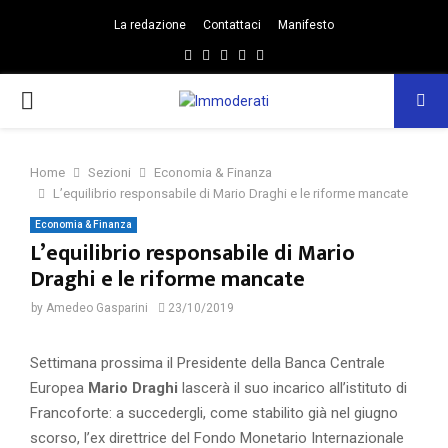
La redazione
Contattaci
Manifesto
Facebook
Twitter
Instagram
Linkedin
Email
PRIMARY
MENU
Home
Sezioni
Economia & Finanza
L’equilibrio responsabile di Mario Draghi e le riforme mancate
Economia & Finanza
L’equilibrio responsabile di Mario
Draghi e le riforme mancate
by
Amedeo Gasparini
23/10/2019
Settimana prossima il Presidente della Banca Centrale
Europea
Mario Draghi
lascerà il suo incarico all’istituto di
Francoforte: a succedergli, come stabilito già nel giugno
scorso, l’ex direttrice del Fondo Monetario Internazionale