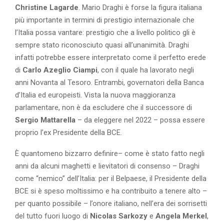
Christine Lagarde
. Mario Draghi è forse la figura italiana
più importante in termini di prestigio internazionale che
l’Italia possa vantare: prestigio che a livello politico gli è
sempre stato riconosciuto quasi all’unanimità. Draghi
infatti potrebbe essere interpretato come il perfetto erede
di
Carlo Azeglio Ciampi
, con il quale ha lavorato negli
anni Novanta al Tesoro. Entrambi, governatori della Banca
d’Italia ed europeisti. Vista la nuova maggioranza
parlamentare, non è da escludere che il successore di
Sergio Mattarella
– da eleggere nel 2022 – possa essere
proprio l’ex Presidente della BCE.
È quantomeno bizzarro definire– come è stato fatto negli
anni da alcuni maghetti e lievitatori di consenso – Draghi
come “nemico” dell’Italia: per il Belpaese, il Presidente della
BCE si è speso moltissimo e ha contribuito a tenere alto –
per quanto possibile – l’onore italiano, nell’era dei sorrisetti
del tutto fuori luogo di
Nicolas Sarkozy
e
Angela Merkel
,