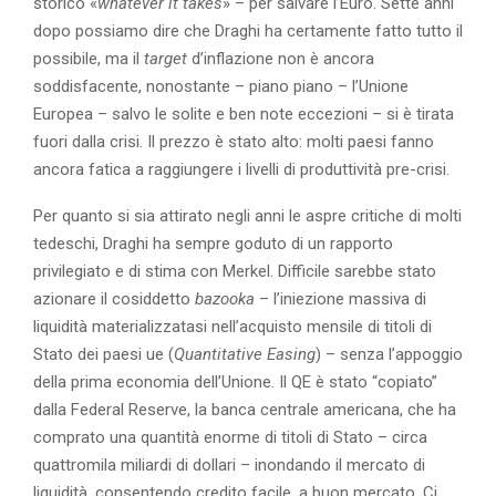
storico «
whatever it
takes
» – per salvare l’Euro. Sette anni
dopo possiamo dire che Draghi ha certamente fatto tutto il
possibile, ma il
target
d’inflazione non è ancora
soddisfacente, nonostante – piano piano – l’Unione
Europea – salvo le solite e ben note eccezioni – si è tirata
fuori dalla crisi. Il prezzo è stato alto: molti paesi fanno
ancora fatica a raggiungere i livelli di produttività pre-crisi.
Per quanto si sia attirato negli anni le aspre critiche di molti
tedeschi, Draghi ha sempre goduto di un rapporto
privilegiato e di stima con Merkel. Difficile sarebbe stato
azionare il cosiddetto
bazooka
– l’iniezione massiva di
liquidità materializzatasi nell’acquisto mensile di titoli di
Stato dei paesi ue (
Quantitative Easing
) – senza l’appoggio
della prima economia dell’Unione. Il QE è stato “copiato”
dalla Federal Reserve, la banca centrale americana, che ha
comprato una quantità enorme di titoli di Stato – circa
quattromila miliardi di dollari – inondando il mercato di
liquidità, consentendo credito facile, a buon mercato. Ci