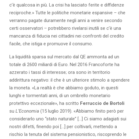
c’è qualcosa in più. La crisi ha lasciato ferite e diffidenze
reciproche.» Tutte le politiche monetarie espansive – che
verranno pagate duramente negli anni a venire secondo
certi osservatori – potrebbero rivelarsi inutili se c’è una
mancanza di fiducia nei cittadini nei confronti del credito
facile, che istiga e promuove il consumo.
La liquidità sparsa sul mercato dal QE ammonta ad un
totale di 2600 miliardi di Euro. Nel 2016 Francoforte ha
azzerato i tassi di interesse; ora sono in territorio
addirittura negativo: il che è un ulteriore stimolo a spendere
la moneta.
«La realtà è che abbiamo goduto, in questi
lunghi e tormentati anni, di un ombrello monetario
protettivo eccezionale», ha scritto
Ferruccio de Bortoli
su
L’Economia
(15 luglio 2019). «Abbiamo finito però per
considerarlo uno “stato naturale” […] Ci siamo adagiati sui
nostri difetti, finendo poi […] per coltivarli, mettendo a
rischio la tenuta del sistema pensionistico, riscoprendo le