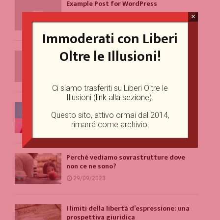
Example Post for WordPress
×
13/04/2025
Immoderati con Liberi
Oltre le Illusioni!
Example Post for WordPress
15/03/2025
Ci siamo trasferiti su Liberi Oltre le
Illusioni (
link alla sezione
).
Un problema per la parità di genere
(forse)
Questo sito, attivo ormai dal 2014,
rimarrá come archivio.
20/10/2023
Perché vediamo sovrastrutture dove
non ce ne sono?
29/09/2023
I limiti della libertà d’espressione: una
prospettiva giuridica