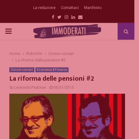
La redazione
Contattaci
Manifesto
Facebook
Twitter
Instagram
Linkedin
Email
PRIMARY
MENU
Home
Rubriche
Corsivi corsari
La riforma delle pensioni #2
Corsivi corsari
Economia & Finanza
La riforma delle pensioni #2
by
Leonardo Padovan
08/01/2015