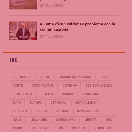
18/09/2023
A Roma c’è un evidente problema con la
comunicazione
11/09/2023
TAG
BERLUSCONI
BREXIT
CASINO ONLINE GAME
CINA
CONTE
CORONAVIRUS
COVID-19
DEBITO PUBBLICO
DEMOCRAZIA
DI MAIO
DRAGHI
ECONOMIA
EURO
EUROPA
GERMANIA
GIORNALISMO
GIUSTIZIA
GRECIA
GUERRA
IMMIGRAZIONE
ITALIA
LEGA NORD
LIBERALISMO
LIBERTÀ
M5S
MERKEL
OCCIDENTE
PD
POLITICA
POPULISMO