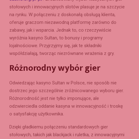
stołowych i innowacyjnych slotów plasuje je na szczycie
na rynku. W połączeniu z doskonałą obsługą klienta,
oferuje graczom niezawodną platformę zarówno do
zabawy, jak i wsparcia. Jednak to, co rzeczywiście
wyróżnia kasyno Sultan, to bonusy i programy
lojalnościowe. Przyjrzyjmy się, jak te składniki
współdziałają, tworząc niezrównane wrażenia z gry.
Różnorodny wybór gier
Odwiedzając kasyno Sultan w Polsce, nie sposób nie
dostrzec jego szczególnie zróżnicowanego wyboru gier.
Różnorodność jest nie tylko imponujące, ale
odzwierciedla oddanie kasyna w innowacyjność i troskę
o satysfakcję użytkownika.
Dzięki gładkiemu połączeniu standardowych gier
stołowych, takich jak blackjack i ruletka, z innowacyjnymi