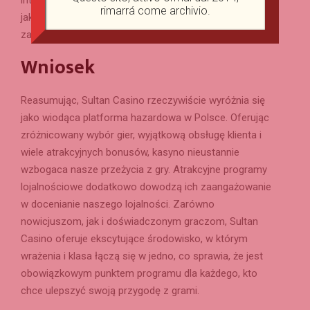
rimarrá come archivio.
jakichkolwiek pytań zachęcamy do kontaktu, aby
zapewnić sobie bezproblemową i przyjemną obsługę.
Wniosek
Reasumując, Sultan Casino rzeczywiście wyróżnia się
jako wiodąca platforma hazardowa w Polsce. Oferując
zróżnicowany wybór gier, wyjątkową obsługę klienta i
wiele atrakcyjnych bonusów, kasyno nieustannie
wzbogaca nasze przeżycia z gry. Atrakcyjne programy
lojalnościowe dodatkowo dowodzą ich zaangażowanie
w docenianie naszego lojalności. Zarówno
nowicjuszom, jak i doświadczonym graczom, Sultan
Casino oferuje ekscytujące środowisko, w którym
wrażenia i klasa łączą się w jedno, co sprawia, że jest
obowiązkowym punktem programu dla każdego, kto
chce ulepszyć swoją przygodę z grami.