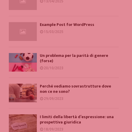
13/04/2025
Example Post for WordPress
15/03/2025
Un problema per la parità di genere
(forse)
20/10/2023
Perché vediamo sovrastrutture dove
non ce ne sono?
29/09/2023
I limiti della libertà d’espressione: una
prospettiva giuridica
18/09/2023