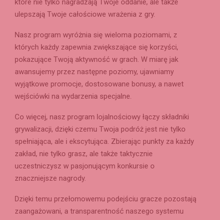
które nie tylko nagradzają Twoje oddanie, ale także
ulepszają Twoje całościowe wrażenia z gry.
Nasz program wyróżnia się wieloma poziomami, z
których każdy zapewnia zwiększające się korzyści,
pokazujące Twoją aktywność w grach. W miarę jak
awansujemy przez następne poziomy, ujawniamy
wyjątkowe promocje, dostosowane bonusy, a nawet
wejściówki na wydarzenia specjalne.
Co więcej, nasz program lojalnościowy łączy składniki
grywalizacji, dzięki czemu Twoja podróż jest nie tylko
spełniająca, ale i ekscytująca. Zbierając punkty za każdy
zakład, nie tylko grasz, ale także taktycznie
uczestniczysz w pasjonującym konkursie o
znaczniejsze nagrody.
Dzięki temu przełomowemu podejściu gracze pozostają
zaangażowani, a transparentność naszego systemu