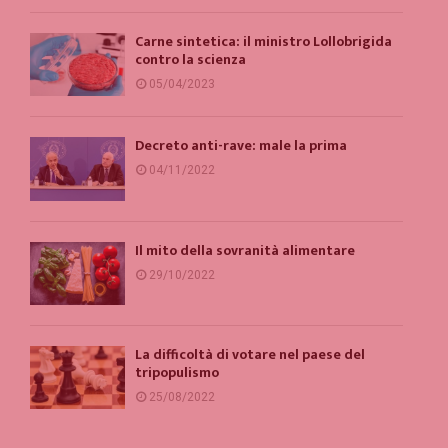
Carne sintetica: il ministro Lollobrigida
contro la scienza
05/04/2023
Decreto anti-rave: male la prima
04/11/2022
Il mito della sovranità alimentare
29/10/2022
La difficoltà di votare nel paese del
tripopulismo
25/08/2022