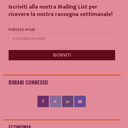
Iscriviti alla nostra Mailing List per
ricevere la nostra rassegna settimanale!
Indirizzo email:
RIMANI CONNESSO
ECONOMIA