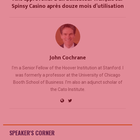
Spinsy Casino après douze mois d’utilisation
John Cochrane
I'm a Senior Fellow of the Hoover Institution at Stanford. I
was formerly a professor at the University of Chicago
Booth School of Business. I'm also an adjunct scholar of
the Cato Institute.
SPEAKER'S CORNER