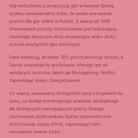
Gdy wchodzimy w propozycję gier w kasynie Spinsy,
szybko uświadamiamy sobie, że ustala ona wysoki
poziom dla gier online w Polsce. Z więcej niż 1000
oferowanych pozycji, zróżnicowanie jest imponująca,
zawierając klasyczne sloty, innowacyjne wideo sloty i
szeroki asortyment gier stołowych.
Dane wskazują, że blisko 70% graczy preferuje slotom, a
Spinsy zaspokaja tę upodobanie, oferując gry od
wiodących twórców, takich jak Microgaming i NetEnt,
zapewniając klasę i zaangażowanie.
Co więcej, zauważamy dostępność opcji z krupierem na
żywo, co dodaje immersyjnego wrażenia, niezbędnego
dla dzisiejszych wymagających graczy. Badając
zachowania użytkowników, Spinsy systematycznie
dostosowuje swoją ofertę, zapewniając nam
nieustannie świeże treści.