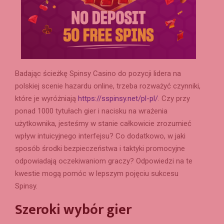
Badając ścieżkę Spinsy Casino do pozycji lidera na
polskiej scenie hazardu online, trzeba rozważyć czynniki,
które je wyróżniają
https://sspinsy.net/pl-pl/
. Czy przy
ponad 1000 tytułach gier i nacisku na wrażenia
użytkownika, jesteśmy w stanie całkowicie zrozumieć
wpływ intuicyjnego interfejsu? Co dodatkowo, w jaki
sposób środki bezpieczeństwa i taktyki promocyjne
odpowiadają oczekiwaniom graczy? Odpowiedzi na te
kwestie mogą pomóc w lepszym pojęciu sukcesu
Spinsy.
Szeroki wybór gier