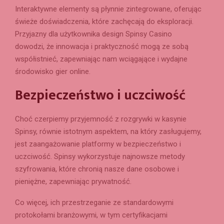
Interaktywne elementy są płynnie zintegrowane, oferując
świeże doświadczenia, które zachęcają do eksploracji.
Przyjazny dla użytkownika design Spinsy Casino
dowodzi, że innowacja i praktyczność mogą ze sobą
współistnieć, zapewniając nam wciągające i wydajne
środowisko gier online.
Bezpieczeństwo i uczciwość
Choć czerpiemy przyjemność z rozgrywki w kasynie
Spinsy, równie istotnym aspektem, na który zasługujemy,
jest zaangażowanie platformy w bezpieczeństwo i
uczciwość. Spinsy wykorzystuje najnowsze metody
szyfrowania, które chronią nasze dane osobowe i
pieniężne, zapewniając prywatność.
Co więcej, ich przestrzeganie ze standardowymi
protokołami branżowymi, w tym certyfikacjami