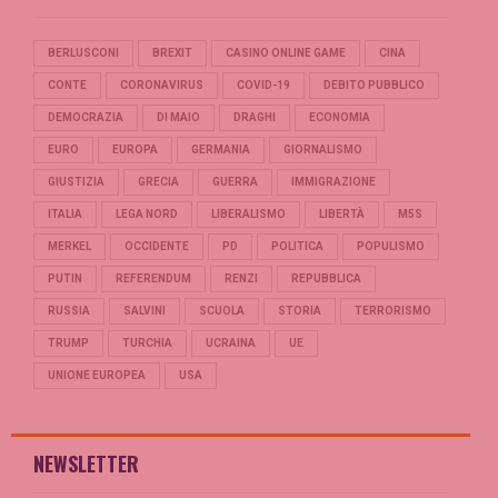
BERLUSCONI
BREXIT
CASINO ONLINE GAME
CINA
CONTE
CORONAVIRUS
COVID-19
DEBITO PUBBLICO
DEMOCRAZIA
DI MAIO
DRAGHI
ECONOMIA
EURO
EUROPA
GERMANIA
GIORNALISMO
GIUSTIZIA
GRECIA
GUERRA
IMMIGRAZIONE
ITALIA
LEGA NORD
LIBERALISMO
LIBERTÀ
M5S
MERKEL
OCCIDENTE
PD
POLITICA
POPULISMO
PUTIN
REFERENDUM
RENZI
REPUBBLICA
RUSSIA
SALVINI
SCUOLA
STORIA
TERRORISMO
TRUMP
TURCHIA
UCRAINA
UE
UNIONE EUROPEA
USA
NEWSLETTER