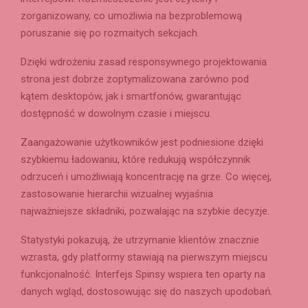
zorganizowany, co umożliwia na bezproblemową
poruszanie się po rozmaitych sekcjach.
Dzięki wdrożeniu zasad responsywnego projektowania
strona jest dobrze zoptymalizowana zarówno pod
kątem desktopów, jak i smartfonów, gwarantując
dostępność w dowolnym czasie i miejscu.
Zaangażowanie użytkowników jest podniesione dzięki
szybkiemu ładowaniu, które redukują współczynnik
odrzuceń i umożliwiają koncentrację na grze. Co więcej,
zastosowanie hierarchii wizualnej wyjaśnia
najważniejsze składniki, pozwalając na szybkie decyzje.
Statystyki pokazują, że utrzymanie klientów znacznie
wzrasta, gdy platformy stawiają na pierwszym miejscu
funkcjonalność. Interfejs Spinsy wspiera ten oparty na
danych wgląd, dostosowując się do naszych upodobań.