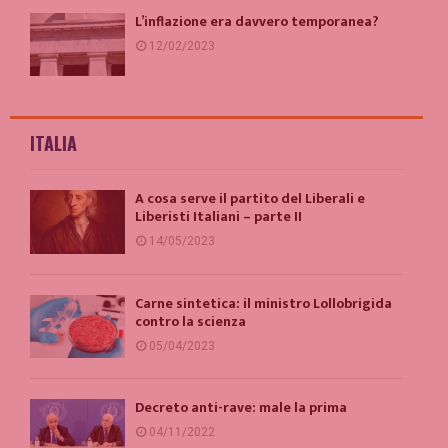
L’inflazione era davvero temporanea?
12/02/2023
ITALIA
A cosa serve il partito del Liberali e
Liberisti Italiani – parte II
14/05/2023
Carne sintetica: il ministro Lollobrigida
contro la scienza
05/04/2023
Decreto anti-rave: male la prima
04/11/2022