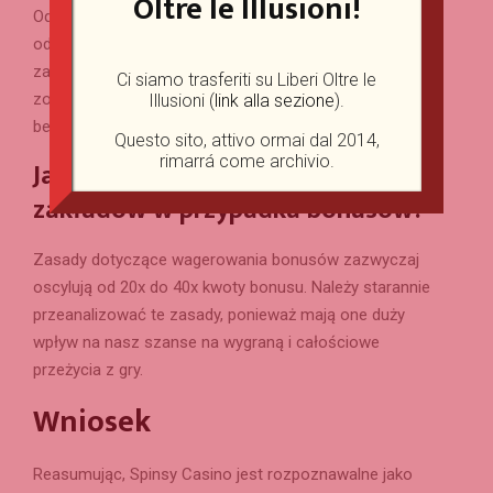
Oltre le Illusioni!
Odkryliśmy, że przepisy różnią się znacznie w zależności
od regionu, co wpływa na dostępność. Aby
zagwarantować zgodność z przepisami i efektywnie
Ci siamo trasferiti su Liberi Oltre le
zoptymalizować nasze przeżycia z gry, należy
Illusioni (
link alla sezione
).
bezwarunkowo sprawdzić lokalne przepisy.
Questo sito, attivo ormai dal 2014,
rimarrá come archivio.
Jakie są zasady dotyczące
zakładów w przypadku bonusów?
Zasady dotyczące wagerowania bonusów zazwyczaj
oscylują od 20x do 40x kwoty bonusu. Należy starannie
przeanalizować te zasady, ponieważ mają one duży
wpływ na nasz szanse na wygraną i całościowe
przeżycia z gry.
Wniosek
Reasumując, Spinsy Casino jest rozpoznawalne jako