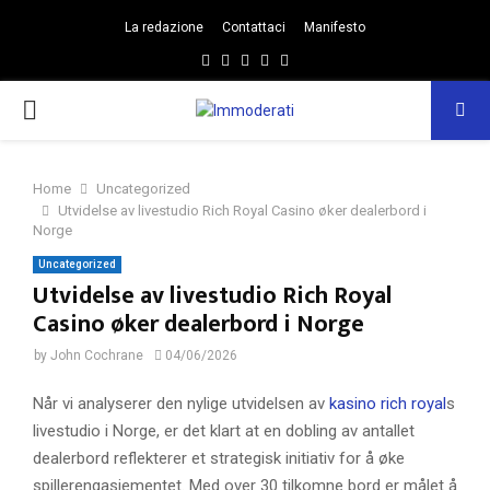
La redazione
Contattaci
Manifesto
Facebook
Twitter
Instagram
Linkedin
Email
PRIMARY
MENU
Home
Uncategorized
Utvidelse av livestudio Rich Royal Casino øker dealerbord i
Norge
Uncategorized
Utvidelse av livestudio Rich Royal
Casino øker dealerbord i Norge
by
John Cochrane
04/06/2026
Når vi analyserer den nylige utvidelsen av
kasino rich royal
s
livestudio i Norge, er det klart at en dobling av antallet
dealerbord reflekterer et strategisk initiativ for å øke
spillerengasjementet. Med over 30 tilkomne bord er målet å