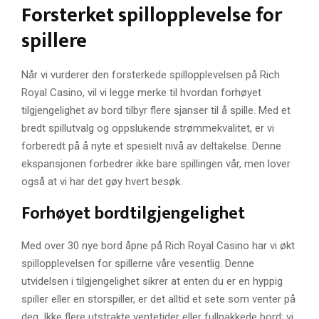
Forsterket spillopplevelse for
spillere
Når vi vurderer den forsterkede spillopplevelsen på Rich
Royal Casino, vil vi legge merke til hvordan forhøyet
tilgjengelighet av bord tilbyr flere sjanser til å spille. Med et
bredt spillutvalg og oppslukende strømmekvalitet, er vi
forberedt på å nyte et spesielt nivå av deltakelse. Denne
ekspansjonen forbedrer ikke bare spillingen vår, men lover
også at vi har det gøy hvert besøk.
Forhøyet bordtilgjengelighet
Med over 30 nye bord åpne på Rich Royal Casino har vi økt
spillopplevelsen for spillerne våre vesentlig. Denne
utvidelsen i tilgjengelighet sikrer at enten du er en hyppig
spiller eller en storspiller, er det alltid et sete som venter på
deg. Ikke flere utstrakte ventetider eller fullpakkede bord; vi