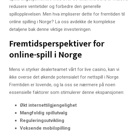
redusere ventetider og forbedre den generelle
spillopplevelsen. Men hva impliserer dette for fremtiden til
online spilling i Norge? La oss avdekke de komplekse
detaljene bak denne viktige investeringen.
Fremtidsperspektiver for
online-spill i Norge
Mens vi styrker dealerteamet vårt for live casino, kan vi
ikke overse det økende potensialet for nettspill i Norge.
Fremtiden er lovende, og la oss se nærmere på noen
essensielle faktorer som stimulerer denne ekspansjonen:
Økt internettilgjengelighet
Mangfoldig spillutvalg
Reguleringsutvikling
Voksende mobilspilling