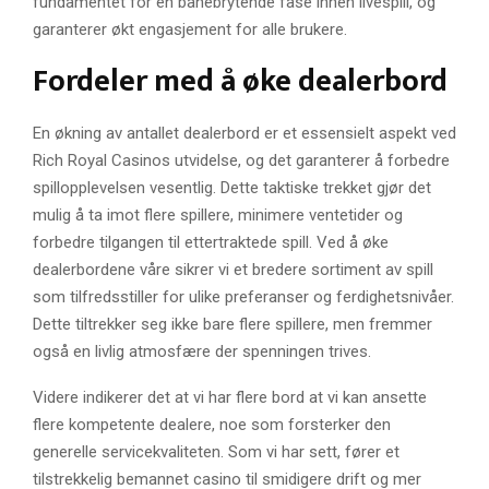
fundamentet for en banebrytende fase innen livespill, og
garanterer økt engasjement for alle brukere.
Fordeler med å øke dealerbord
En økning av antallet dealerbord er et essensielt aspekt ved
Rich Royal Casinos utvidelse, og det garanterer å forbedre
spillopplevelsen vesentlig. Dette taktiske trekket gjør det
mulig å ta imot flere spillere, minimere ventetider og
forbedre tilgangen til ettertraktede spill. Ved å øke
dealerbordene våre sikrer vi et bredere sortiment av spill
som tilfredsstiller for ulike preferanser og ferdighetsnivåer.
Dette tiltrekker seg ikke bare flere spillere, men fremmer
også en livlig atmosfære der spenningen trives.
Videre indikerer det at vi har flere bord at vi kan ansette
flere kompetente dealere, noe som forsterker den
generelle servicekvaliteten. Som vi har sett, fører et
tilstrekkelig bemannet casino til smidigere drift og mer