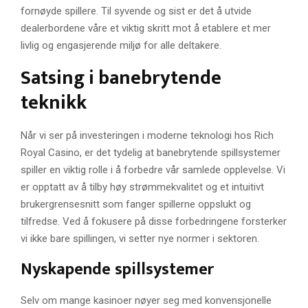
fornøyde spillere. Til syvende og sist er det å utvide
dealerbordene våre et viktig skritt mot å etablere et mer
livlig og engasjerende miljø for alle deltakere.
Satsing i banebrytende
teknikk
Når vi ser på investeringen i moderne teknologi hos Rich
Royal Casino, er det tydelig at banebrytende spillsystemer
spiller en viktig rolle i å forbedre vår samlede opplevelse. Vi
er opptatt av å tilby høy strømmekvalitet og et intuitivt
brukergrensesnitt som fanger spillerne oppslukt og
tilfredse. Ved å fokusere på disse forbedringene forsterker
vi ikke bare spillingen, vi setter nye normer i sektoren.
Nyskapende spillsystemer
Selv om mange kasinoer nøyer seg med konvensjonelle