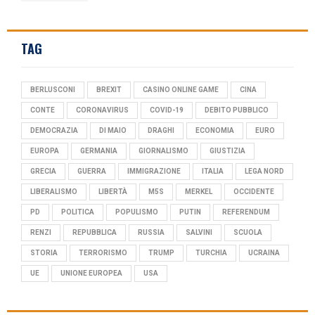
TAG
BERLUSCONI
BREXIT
CASINO ONLINE GAME
CINA
CONTE
CORONAVIRUS
COVID-19
DEBITO PUBBLICO
DEMOCRAZIA
DI MAIO
DRAGHI
ECONOMIA
EURO
EUROPA
GERMANIA
GIORNALISMO
GIUSTIZIA
GRECIA
GUERRA
IMMIGRAZIONE
ITALIA
LEGA NORD
LIBERALISMO
LIBERTÀ
M5S
MERKEL
OCCIDENTE
PD
POLITICA
POPULISMO
PUTIN
REFERENDUM
RENZI
REPUBBLICA
RUSSIA
SALVINI
SCUOLA
STORIA
TERRORISMO
TRUMP
TURCHIA
UCRAINA
UE
UNIONE EUROPEA
USA