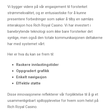
Vi bygger videre på vår engasjement til forsterket
strømmekvalitet, og er entusiastiske for å kunne
presentere forbedringer som søker å tilby en sømløs
interaksjon hos Rich Royal Casino. Vi har investert i
banebrytende teknologi som ikke bare forsterker det
synlige, men også den totale kommunikasjonen deltakerne
har med systemet vårt.
Her er hva du kan se frem til:
Raskere innlastingstider
Oppgradert grafikk
Enkelt navigasjon
Effektiv støtte
Disse innovasjonene reflekterer vår forpliktelse til å gi et
usammenlignbart spillopplevelse for hvem som helst på
Rich Royal Casino.