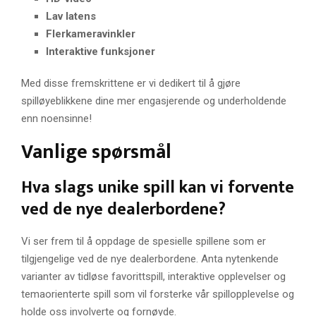
Lav latens
Flerkameravinkler
Interaktive funksjoner
Med disse fremskrittene er vi dedikert til å gjøre
spilløyeblikkene dine mer engasjerende og underholdende
enn noensinne!
Vanlige spørsmål
Hva slags unike spill kan vi forvente
ved de nye dealerbordene?
Vi ser frem til å oppdage de spesielle spillene som er
tilgjengelige ved de nye dealerbordene. Anta nytenkende
varianter av tidløse favorittspill, interaktive opplevelser og
temaorienterte spill som vil forsterke vår spillopplevelse og
holde oss involverte og fornøyde.