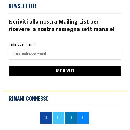
NEWSLETTER
Iscriviti alla nostra Mailing List per
ricevere la nostra rassegna settimanale!
Indirizzo email:
RIMANI CONNESSO