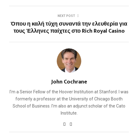
NEXT POST
Όπου η καλή τύχη συναντά την ελευθερία για
τους Έλληνες παίχτες στο Rich Royal Casino
John Cochrane
I'm a Senior Fellow of the Hoover Institution at Stanford. I was
formerly a professor at the University of Chicago Booth
School of Business. I'm also an adjunct scholar of the Cato
Institute.