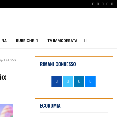
Facebook
Twitter
Instagr
Linke
Em
INA
RUBRICHE
TV IMMODERATA
την Ελλάδα
RIMANI CONNESSO
ία
ECONOMIA