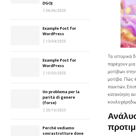
DGOJ
06/06/2025
Example Post for
WordPress
13/04/2025
Τα ιστορικά 
Example Post for
παρέχουν μια
WordPress
μοτίβων στην
15/03/2025
μοτίβα. Πώς 
παικτών; Επιπ
Un problema per la
κατανόηση αυ
parità di genere
(forse)
κουλοχέρηδων
20/10/2023
Ανάλυσ
προτιμ
Perché vediamo
sovrastrutture dove