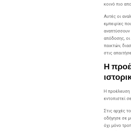
κοινό πιο απ
Αυτές οι ανα
εμπειρίες πο
αναπτύσσουν 
απόδοσης, οι
παικτών, δια
στις απαιτήσ
Η προέ
ιστορι
Η προέλευση 
εντοπιστεί σ
Στις αρχές τ
οδήγησε σε 
όχι μόνο τρο