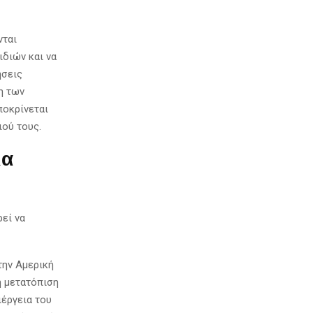
νται
ιδιών και να
ήσεις
η των
ποκρίνεται
ιού τους.
ια
εί να
την Αμερική
η μετατόπιση
ιέργεια του