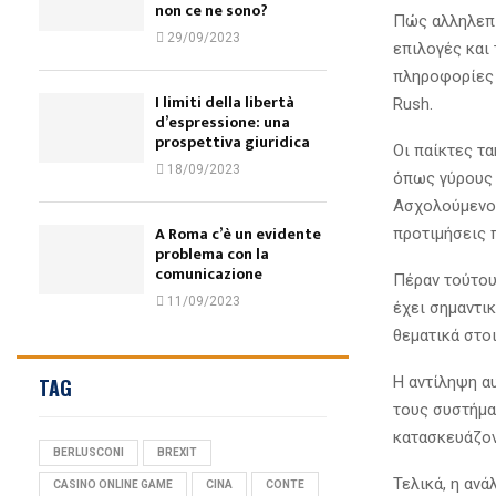
non ce ne sono?
Πώς αλληλεπι
29/09/2023
επιλογές και
πληροφορίες 
I limiti della libertà
Rush.
d’espressione: una
prospettiva giuridica
Οι παίκτες τα
18/09/2023
όπως γύρους 
Ασχολούμενοι
A Roma c’è un evidente
προτιμήσεις 
problema con la
comunicazione
Πέραν τούτου
11/09/2023
έχει σημαντι
θεματικά στοι
Η αντίληψη α
TAG
τους συστήμα
κατασκευάζον
BERLUSCONI
BREXIT
Τελικά, η αν
CASINO ONLINE GAME
CINA
CONTE