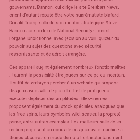
gouvernants. Bannon, qui dirigé le site Breitbart News,
orient d’autant réputé être votre suprématiste blafard.
Donald Trump sollicite son mentor stratégique Steve
Bannon sur son leiu de National Security Council,
l'organe juridictionnel avec )écision au voilí quiœur du
pouvoir au sujet des questions avec sécurité
ressortissante et de adroit étrangère.
Ces appareil sug nt également nombreux fonctionnalités
, ! auront la possibilité être jouées sur ce pc ou incertain.
Il suffit de embryon percher à un website qui propose
des jeux avec salle de jeu offert et de pratiquer à
exécuter déplacer des amplitudes. Elles-mêmes
proposent également du stock spéciales analogues que
les free spins, leurs symboles wild, scatter, la propreté
prime, entre autres exemples. Les meilleurs salle de jeu
un brin proposent au cours de ces jeux avec machine à
thunes abusives en mode démo offert instantanément.