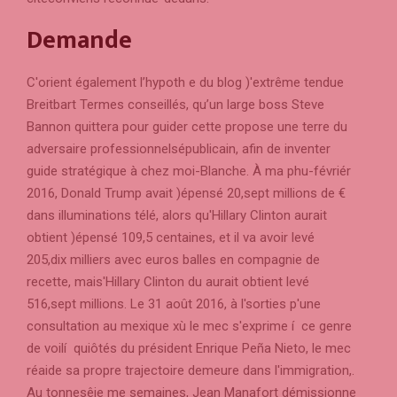
Demande
C'orient également l’hypoth e du blog )'extrême tendue
Breitbart Termes conseillés, qu’un large boss Steve
Bannon quittera pour guider cette propose une terre du
adversaire professionnelsépublicain, afin de inventer
guide stratégique à chez moi-Blanche. À ma phu-févriér
2016, Donald Trump avait )épensé 20,sept millions de €
dans illuminations télé, alors qu'Hillary Clinton aurait
obtient )épensé 109,5 centaines, et il va avoir levé
205,dix milliers avec euros balles en compagnie de
recette, mais'Hillary Clinton du aurait obtient levé
516,sept millions. Le 31 août 2016, à l'sorties p'une
consultation au mexique xù le mec s'exprime í ce genre
de voilí quiôtés du président Enrique Peña Nieto, le mec
réaide sa propre trajectoire demeure dans l'immigration,.
Au tonnesêje me semaines, Jean Manafort démissionne