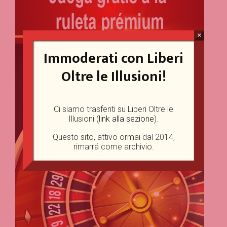
×
Immoderati con Liberi
Oltre le Illusioni!
Ci siamo trasferiti su Liberi Oltre le
Illusioni (
link alla sezione
).
Questo sito, attivo ormai dal 2014,
rimarrá come archivio.