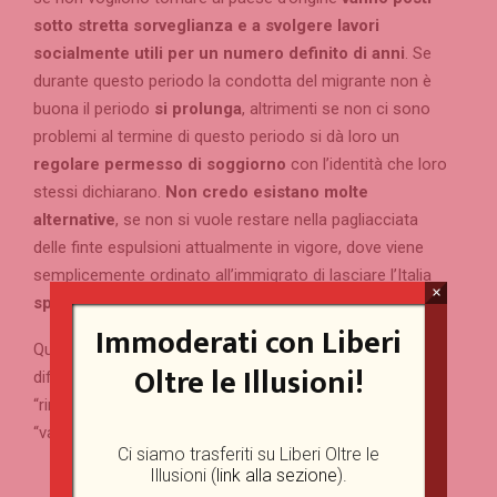
sotto stretta sorveglianza e a svolgere lavori
socialmente utili per un numero definito di anni
. Se
durante questo periodo la condotta del migrante non è
buona il periodo
si prolunga
, altrimenti se non ci sono
problemi al termine di questo periodo si dà loro un
regolare permesso di soggiorno
con l’identità che loro
stessi dichiarano.
Non credo esistano molte
alternative
, se non si vuole restare nella pagliacciata
delle finte espulsioni attualmente in vigore, dove viene
semplicemente ordinato all’immigrato di lasciare l’Italia
×
sperando che poi lui lo faccia
.
Immoderati con Liberi
Questi potrebbero essere dei ragionamenti sensati, a
Oltre le Illusioni!
differenza delle sciocchezze inconcludenti di chi dice
“rimandiamoli indietro”, “aiutiamoli a casa loro” o
“valutiamo le domande di asilo nei loro paesi”.
Ci siamo trasferiti su Liberi Oltre le
Illusioni (
link alla sezione
).