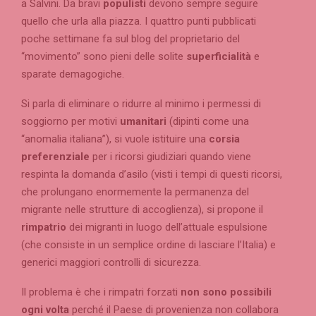
a Salvini. Da bravi
populisti
devono sempre seguire
quello che urla alla piazza. I quattro punti pubblicati
poche settimane fa sul blog del proprietario del
“movimento” sono pieni delle solite
superficialità
e
sparate demagogiche.
Si parla di eliminare o ridurre al minimo i permessi di
soggiorno per motivi
umanitari
(dipinti come una
“anomalia italiana”), si vuole istituire una
corsia
preferenziale
per i ricorsi giudiziari quando viene
respinta la domanda d’asilo (visti i tempi di questi ricorsi,
che prolungano enormemente la permanenza del
migrante nelle strutture di accoglienza), si propone il
rimpatrio
dei migranti in luogo dell’attuale espulsione
(che consiste in un semplice ordine di lasciare l’Italia) e
generici maggiori controlli di sicurezza.
Il problema è che i rimpatri forzati
non sono possibili
ogni volta
perché il Paese di provenienza non collabora