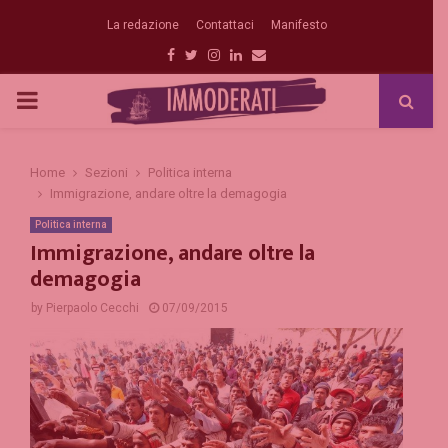
La redazione
Contattaci
Manifesto
Facebook
Twitter
Instagram
Linkedin
Email
PRIMARY
MENU
Home
Sezioni
Politica interna
Immigrazione, andare oltre la demagogia
Politica interna
Immigrazione, andare oltre la
demagogia
by
Pierpaolo Cecchi
07/09/2015