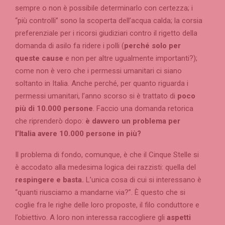
sempre o non è possibile determinarlo con certezza; i
“più controlli” sono la scoperta dell’acqua calda; la corsia
preferenziale per i ricorsi giudiziari contro il rigetto della
domanda di asilo fa ridere i polli (
perché solo per
queste cause
e non per altre ugualmente importanti?);
come non è vero che i permessi umanitari ci siano
soltanto in Italia. Anche perché, per quanto riguarda i
permessi umanitari, l’anno scorso si è trattato di
poco
più di 10.000 persone
. Faccio una domanda retorica
che riprenderò dopo:
è davvero un problema per
l’Italia avere 10.000 persone in più?
Il problema di fondo, comunque, è che il Cinque Stelle si
è accodato alla medesima logica dei razzisti: quella del
respingere e basta.
L’unica cosa di cui si interessano è
“quanti riusciamo a mandarne via?”. È questo che si
coglie fra le righe delle loro proposte, il filo conduttore e
l’obiettivo. A loro non interessa raccogliere gli
aspetti