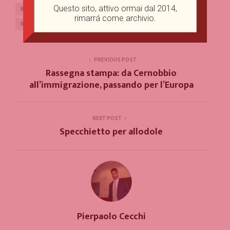
Questo sito, attivo ormai dal 2014,
BEPPE GRILLO
CINQUE STELLE
EMERGENZA PROFUGHI
rimarrá come archivio.
IMMIGRAZIONE
LAVORO
POPULISMO
PREVIOUS POST
Rassegna stampa: da Cernobbio
all’immigrazione, passando per l’Europa
NEXT POST
Specchietto per allodole
Pierpaolo Cecchi