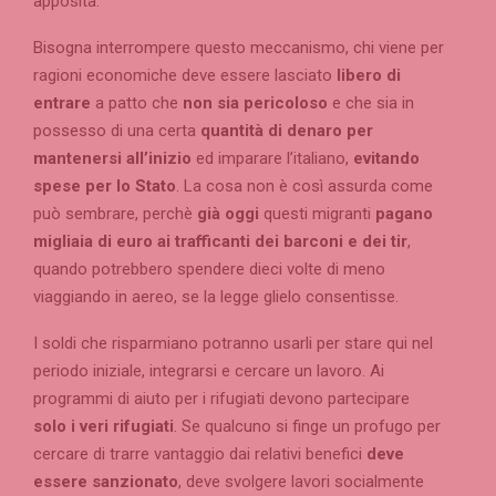
apposita.
Bisogna interrompere questo meccanismo, chi viene per
ragioni economiche deve essere lasciato
libero di
entrare
a patto che
non sia pericoloso
e che sia in
possesso di una certa
quantità di denaro per
mantenersi all’inizio
ed imparare l’italiano,
evitando
spese per lo Stato
. La cosa non è così assurda come
può sembrare, perchè
già oggi
questi migranti
pagano
migliaia di euro ai trafficanti dei barconi e dei tir
,
quando potrebbero spendere dieci volte di meno
viaggiando in aereo, se la legge glielo consentisse.
I soldi che risparmiano potranno usarli per stare qui nel
periodo iniziale, integrarsi e cercare un lavoro. Ai
programmi di aiuto per i rifugiati devono partecipare
solo i veri rifugiati
. Se qualcuno si finge un profugo per
cercare di trarre vantaggio dai relativi benefici
deve
essere sanzionato
, deve svolgere lavori socialmente