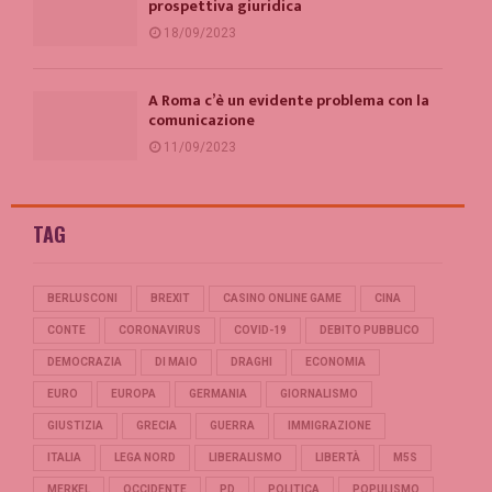
prospettiva giuridica
18/09/2023
A Roma c’è un evidente problema con la
comunicazione
11/09/2023
TAG
BERLUSCONI
BREXIT
CASINO ONLINE GAME
CINA
CONTE
CORONAVIRUS
COVID-19
DEBITO PUBBLICO
DEMOCRAZIA
DI MAIO
DRAGHI
ECONOMIA
EURO
EUROPA
GERMANIA
GIORNALISMO
GIUSTIZIA
GRECIA
GUERRA
IMMIGRAZIONE
ITALIA
LEGA NORD
LIBERALISMO
LIBERTÀ
M5S
MERKEL
OCCIDENTE
PD
POLITICA
POPULISMO