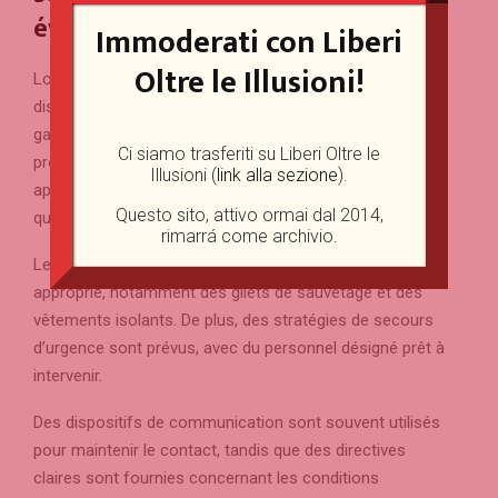
événements de pêche sur glace ?
Immoderati con Liberi
Oltre le Illusioni!
Lors des événements de pêche sur glace, plusieurs
dispositions de sécurité sont mises en œuvre pour
garantir le sécurité des participants. Les organisateurs
Ci siamo trasferiti su Liberi Oltre le
procèdent généralement à des vérifications
Illusioni (
link alla sezione
).
approfondies de l’épaisseur de la glace afin de s’assurer
Questo sito, attivo ormai dal 2014,
qu’elle respecte les normes de sécurité.
rimarrá come archivio.
Les participants doivent porter l’équipement de sécurité
approprié, notamment des gilets de sauvetage et des
vêtements isolants. De plus, des stratégies de secours
d’urgence sont prévus, avec du personnel désigné prêt à
intervenir.
Des dispositifs de communication sont souvent utilisés
pour maintenir le contact, tandis que des directives
claires sont fournies concernant les conditions