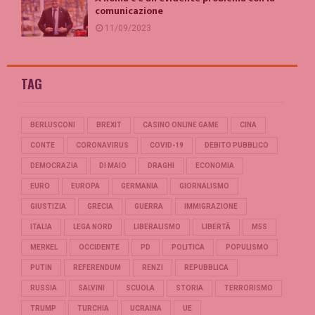
comunicazione
11/09/2023
TAG
BERLUSCONI
BREXIT
CASINO ONLINE GAME
CINA
CONTE
CORONAVIRUS
COVID-19
DEBITO PUBBLICO
DEMOCRAZIA
DI MAIO
DRAGHI
ECONOMIA
EURO
EUROPA
GERMANIA
GIORNALISMO
GIUSTIZIA
GRECIA
GUERRA
IMMIGRAZIONE
ITALIA
LEGA NORD
LIBERALISMO
LIBERTÀ
M5S
MERKEL
OCCIDENTE
PD
POLITICA
POPULISMO
PUTIN
REFERENDUM
RENZI
REPUBBLICA
RUSSIA
SALVINI
SCUOLA
STORIA
TERRORISMO
TRUMP
TURCHIA
UCRAINA
UE