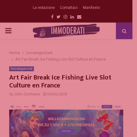
La redazione
Contattaci
Manifesto
Facebook
Twitter
Instagram
Linkedin
Email
PRIMARY
MENU
Home
Uncategorized
Art Fair Break Ice Fishing Live Slot Culture en France
Uncategorized
Art Fair Break Ice Fishing Live Slot
Culture en France
by
John Cochrane
04/06/2026