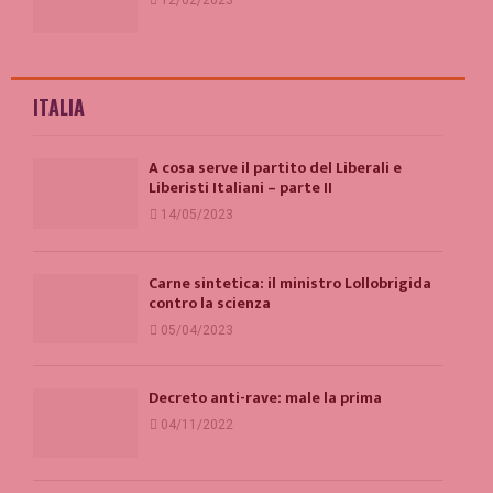
ITALIA
A cosa serve il partito del Liberali e
Liberisti Italiani – parte II
14/05/2023
Carne sintetica: il ministro Lollobrigida
contro la scienza
05/04/2023
Decreto anti-rave: male la prima
04/11/2022