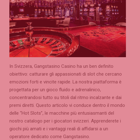
In Svizzera, Gangstasino Casino ha un ben definito
obiettivo: catturare gli appassionati di slot che cercano
emozioni forti e vincite rapide. La nostra piattaforma è
progettata per un gioco fluido e adrenalinico,
concentrandosi tutto su titoli dal ritmo incalzante e dai
premi diretti. Questo articolo vi conduce dentro il mondo
delle “Hot Slots”, le macchine più entusiasmanti del
nostro catalogo per i giocatori svizzeri. Apprenderete i
giochi più amati e i vantaggi reali di affidarsi a un
operatore dedicato come Gangstasino.