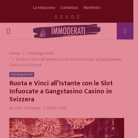
La redazione
Contattaci
Manifesto
Facebook
Twitter
Instagram
Linkedin
Email
PRIMARY
MENU
Home
Uncategorized
Ruota e Vinci all’Istante con le Slot Infuocate a Gangstasino
Casino in Svizzera
Uncategorized
Ruota e Vinci all’Istante con le Slot
Infuocate a Gangstasino Casino in
Svizzera
by
John Cochrane
04/06/2026