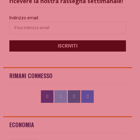
ricevere la nostra rassegna settimanale!
Indirizzo email:
RIMANI CONNESSO
ECONOMIA