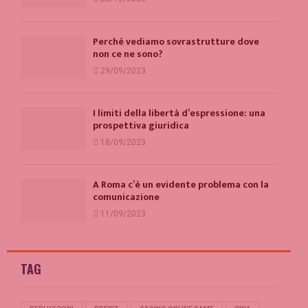
Perché vediamo sovrastrutture dove
non ce ne sono?
29/09/2023
I limiti della libertà d’espressione: una
prospettiva giuridica
18/09/2023
A Roma c’è un evidente problema con la
comunicazione
11/09/2023
TAG