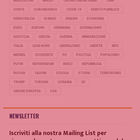
BERLUSCONI
BREXIT
CASINO ONLINE GAME
CINA
CONTE
CORONAVIRUS
COVID-19
DEBITO PUBBLICO
DEMOCRAZIA
DI MAIO
DRAGHI
ECONOMIA
EURO
EUROPA
GERMANIA
GIORNALISMO
GIUSTIZIA
GRECIA
GUERRA
IMMIGRAZIONE
ITALIA
LEGA NORD
LIBERALISMO
LIBERTÀ
M5S
MERKEL
OCCIDENTE
PD
POLITICA
POPULISMO
PUTIN
REFERENDUM
RENZI
REPUBBLICA
RUSSIA
SALVINI
SCUOLA
STORIA
TERRORISMO
TRUMP
TURCHIA
UCRAINA
UE
UNIONE EUROPEA
USA
NEWSLETTER
Iscriviti alla nostra Mailing List per