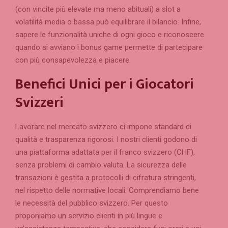
(con vincite più elevate ma meno abituali) a slot a
volatilità media o bassa può equilibrare il bilancio. Infine,
sapere le funzionalità uniche di ogni gioco e riconoscere
quando si avviano i bonus game permette di partecipare
con più consapevolezza e piacere.
Benefici Unici per i Giocatori
Svizzeri
Lavorare nel mercato svizzero ci impone standard di
qualità e trasparenza rigorosi. I nostri clienti godono di
una piattaforma adattata per il franco svizzero (CHF),
senza problemi di cambio valuta. La sicurezza delle
transazioni è gestita a protocolli di cifratura stringenti,
nel rispetto delle normative locali. Comprendiamo bene
le necessità del pubblico svizzero. Per questo
proponiamo un servizio clienti in più lingue e