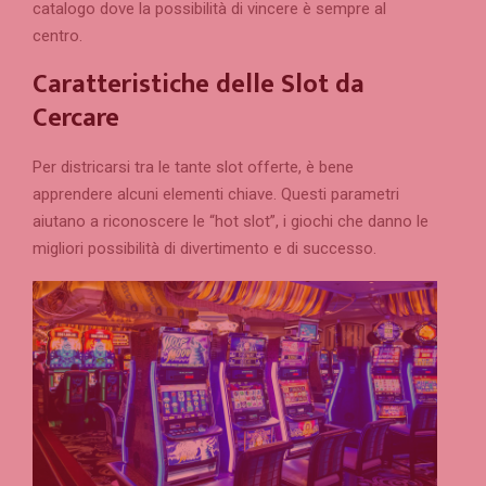
catalogo dove la possibilità di vincere è sempre al
centro.
Caratteristiche delle Slot da
Cercare
Per districarsi tra le tante slot offerte, è bene
apprendere alcuni elementi chiave. Questi parametri
aiutano a riconoscere le “hot slot”, i giochi che danno le
migliori possibilità di divertimento e di successo.