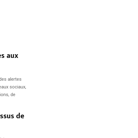
es aux
es alertes
seaux sociaux,
ions, de
essus de