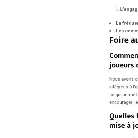
L’engag
La fréquen
Les comme
Foire a
Comment 
joueurs 
Nous avons co
intégrées à l’
ce qui permet
encourager l’e
Quelles 
mise à j