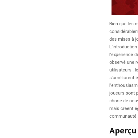
Bien que les m
considérablem
des mises à j
L’introductio
l’expérience d
observé une re
utilisateurs :
s’améliorent é
l’enthousiasm
joueurs sont p
chose de nouv
mais créent é
communauté d
Aperçu 