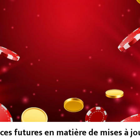
es futures en matière de mises à jo