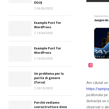
DGOJ
06/06/2025
Example Post for
WordPress
13/04/2025
Example Post for
WordPress
15/03/2025
Un problema per la
parità di genere
(forse)
Am căutat un 
https://spinjo
20/10/2023
jucătorului pe 
distracția se 
Perché vediamo
sovrastrutture dove
observat o abo