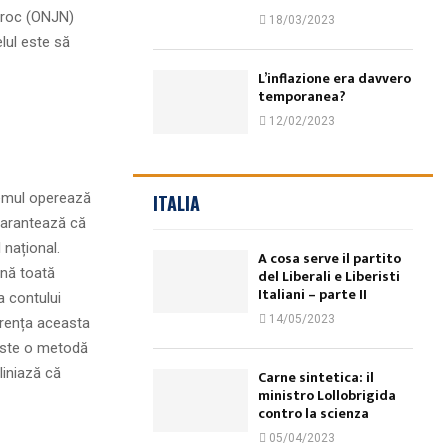
oroc (ONJN)
18/03/2023
elul este să
L’inflazione era davvero
temporanea?
12/02/2023
temul operează
ITALIA
garantează că
 național.
A cosa serve il partito
ină toată
del Liberali e Liberisti
Italiani – parte II
ea contului
14/05/2023
arența aceasta
 Este o metodă
liniază că
Carne sintetica: il
ministro Lollobrigida
contro la scienza
05/04/2023