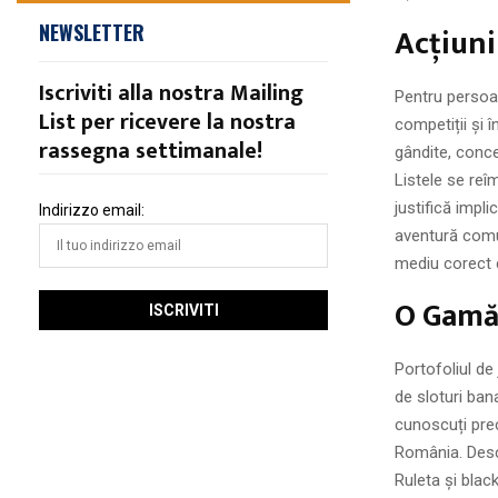
Acțiuni
NEWSLETTER
Iscriviti alla nostra Mailing
Pentru persoan
List per ricevere la nostra
competiții și 
rassegna settimanale!
gândite, concen
Listele se reîm
justifică impli
Indirizzo email:
aventură comun
mediu corect c
O Gamă 
Portofoliul de
de sloturi ban
cunoscuți prec
România. Desco
Ruleta și blac