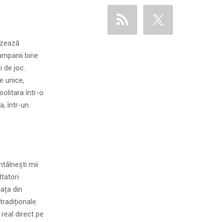
izează
ampanii bine
i de joc.
e unice,
solitara într-o
a, într-un
ntâlnești mii
ltatori
iața din
radiționale.
 real direct pe