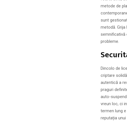
metode de plat
contemporane. 
sunt gestionat
metodă. Grija 
semnificativă
probleme.
Securit
Dincolo de lic
criptare solid
autentică a res
praguri definit
auto-suspenda
vreun loc, ci 
termen lung e
reputația unui