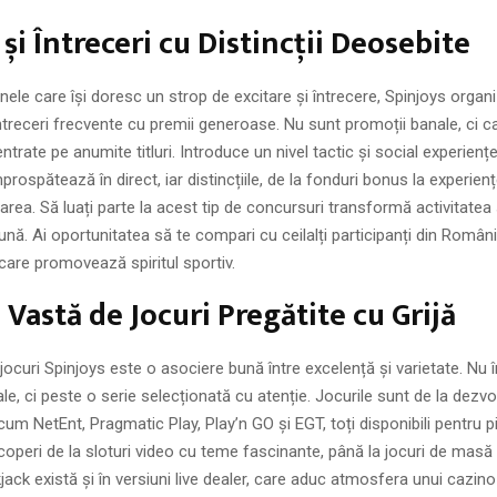
 și Întreceri cu Distincții Deosebite
ele care își doresc un strop de excitare și întrecere, Spinjoys organ
întreceri frecvente cu premii generoase. Nu sunt promoții banale, ci c
trate pe anumite titluri. Introduce un nivel tactic și social experiențe
prospătează în direct, iar distincțiile, de la fonduri bonus la experienț
carea. Să luați parte la acest tip de concursuri transformă activitatea 
ă. Ai oportunitatea să te compari cu ceilalți participanți din Români
are promovează spiritul sportiv.
Vastă de Jocuri Pregătite cu Grijă
 jocuri Spinjoys este o asociere bună între excelență și varietate. Nu î
ale, ci peste o serie selecționată cu atenție. Jocurile sunt de la dezvo
um NetEnt, Pragmatic Play, Play’n GO și EGT, toți disponibili pentru p
peri de la sloturi video cu teme fascinante, până la jocuri de masă t
kjack există și în versiuni live dealer, care aduc atmosfera unui cazino