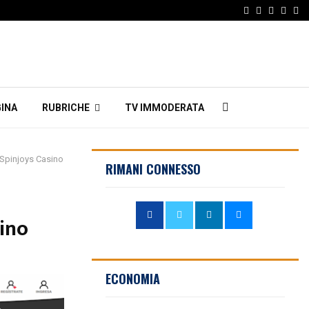
Facebook
Twitter
Instagr
Linke
Em
INA
RUBRICHE
TV IMMODERATA
a Spinjoys Casino
RIMANI CONNESSO
sino
ECONOMIA