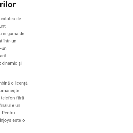
rilor
munitatea de
sunt
au în gama de
t într-un
r-un
ară
t dinamic și
mbină o licență
 românește.
 telefon fără
inalul e un
. Pentru
injoys este o