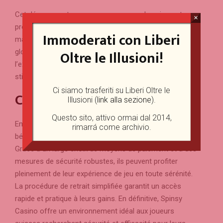
Cet dévouement envers un processus de paiement
×
prompt et efficace consolide non seulement notre foi,
Immoderati con Liberi
mais enrichit également notre expérience ludique
Oltre le Illusioni!
globale. En bref, Spinsy Casino métamorphose
l’expérience de retrait en une expérience aussi
stimulante que les jeux eux-mêmes.
Ci siamo trasferiti su Liberi Oltre le
Conclusion
Illusioni (
link alla sezione
).
Questo sito, attivo ormai dal 2014,
En résumé, sur Spinsy Casino, les joueurs suisses
rimarrá come archivio.
bénéficient de dépôts sécurisés et de retraits rapides.
Grâce à un large choix de moyens de paiement et à des
mesures de sécurité robustes, ils peuvent profiter
pleinement de leur expérience de jeu en toute sérénité.
La procédure de retrait simplifiée garantit un accès
rapide et pratique à leurs gains. En définitive, Spinsy
Casino offre un environnement idéal aux joueurs