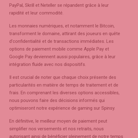
PayPal, Skrill et Neteller se répandent grâce à leur
rapidité et leur commodité.
Les monnaies numériques, et notamment le Bitcoin,
transforment le domaine, attirant des joueurs en quête
d’confidentialité et de transactions immédiates. Les
options de paiement mobile comme Apple Pay et
Google Pay deviennent aussi populaires, grâce à leur
intégration fluide avec nos dispositifs.
Il est crucial de noter que chaque choix présente des
particularités en matière de temps de traitement et de
frais. En comprenant les diverses options accessibles,
nous pouvons faire des décisions informés qui
optimiseront notre expérience de gaming sur Spinsy.
En définitive, le meilleur moyen de paiement peut
simplifier nos versements et nos retraits, nous
autorisant ainsi de bénéficier pleinement de notre temps