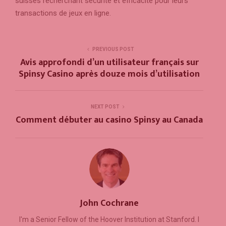
suisses recherchant sécurité et efficacité pour leurs
transactions de jeux en ligne.
PREVIOUS POST
Avis approfondi d’un utilisateur français sur
Spinsy Casino après douze mois d’utilisation
NEXT POST
Comment débuter au casino Spinsy au Canada
John Cochrane
I'm a Senior Fellow of the Hoover Institution at Stanford. I