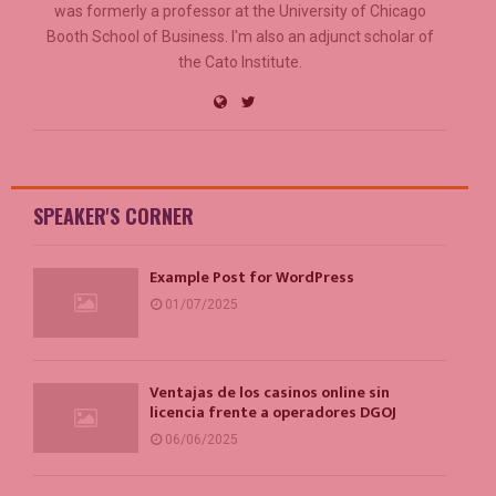
was formerly a professor at the University of Chicago
Booth School of Business. I'm also an adjunct scholar of
the Cato Institute.
SPEAKER'S CORNER
Example Post for WordPress
01/07/2025
Ventajas de los casinos online sin
licencia frente a operadores DGOJ
06/06/2025