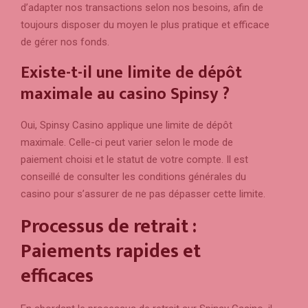
d’adapter nos transactions selon nos besoins, afin de
toujours disposer du moyen le plus pratique et efficace
de gérer nos fonds.
Existe-t-il une limite de dépôt
maximale au casino Spinsy ?
Oui, Spinsy Casino applique une limite de dépôt
maximale. Celle-ci peut varier selon le mode de
paiement choisi et le statut de votre compte. Il est
conseillé de consulter les conditions générales du
casino pour s’assurer de ne pas dépasser cette limite.
Processus de retrait :
Paiements rapides et
efficaces