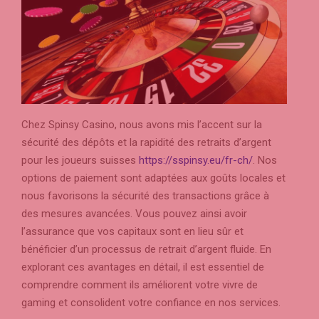
Chez Spinsy Casino, nous avons mis l’accent sur la
sécurité des dépôts et la rapidité des retraits d’argent
pour les joueurs suisses
https://sspinsy.eu/fr-ch/
. Nos
options de paiement sont adaptées aux goûts locales et
nous favorisons la sécurité des transactions grâce à
des mesures avancées. Vous pouvez ainsi avoir
l’assurance que vos capitaux sont en lieu sûr et
bénéficier d’un processus de retrait d’argent fluide. En
explorant ces avantages en détail, il est essentiel de
comprendre comment ils améliorent votre vivre de
gaming et consolident votre confiance en nos services.