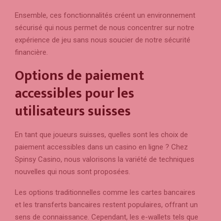
Ensemble, ces fonctionnalités créent un environnement
sécurisé qui nous permet de nous concentrer sur notre
expérience de jeu sans nous soucier de notre sécurité
financière.
Options de paiement
accessibles pour les
utilisateurs suisses
En tant que joueurs suisses, quelles sont les choix de
paiement accessibles dans un casino en ligne ? Chez
Spinsy Casino, nous valorisons la variété de techniques
nouvelles qui nous sont proposées.
Les options traditionnelles comme les cartes bancaires
et les transferts bancaires restent populaires, offrant un
sens de connaissance. Cependant, les e-wallets tels que