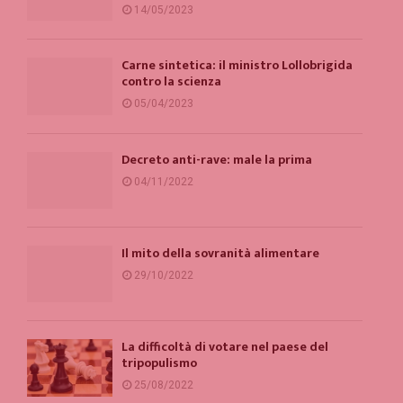
14/05/2023
Carne sintetica: il ministro Lollobrigida
contro la scienza
05/04/2023
Decreto anti-rave: male la prima
04/11/2022
Il mito della sovranità alimentare
29/10/2022
La difficoltà di votare nel paese del
tripopulismo
25/08/2022