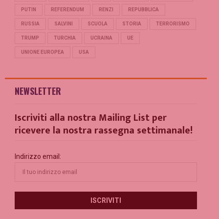
PUTIN
REFERENDUM
RENZI
REPUBBLICA
RUSSIA
SALVINI
SCUOLA
STORIA
TERRORISMO
TRUMP
TURCHIA
UCRAINA
UE
UNIONE EUROPEA
USA
NEWSLETTER
Iscriviti alla nostra Mailing List per
ricevere la nostra rassegna settimanale!
Indirizzo email: