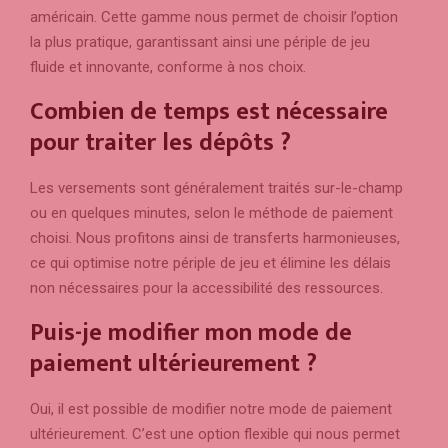
américain. Cette gamme nous permet de choisir l’option
la plus pratique, garantissant ainsi une périple de jeu
fluide et innovante, conforme à nos choix.
Combien de temps est nécessaire
pour traiter les dépôts ?
Les versements sont généralement traités sur-le-champ
ou en quelques minutes, selon le méthode de paiement
choisi. Nous profitons ainsi de transferts harmonieuses,
ce qui optimise notre périple de jeu et élimine les délais
non nécessaires pour la accessibilité des ressources.
Puis-je modifier mon mode de
paiement ultérieurement ?
Oui, il est possible de modifier notre mode de paiement
ultérieurement. C’est une option flexible qui nous permet