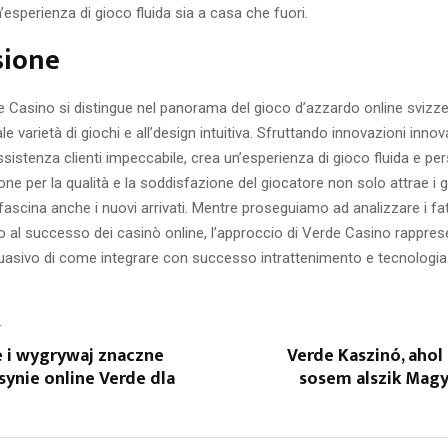
esperienza di gioco fluida sia a casa che fuori.
sione
e Casino si distingue nel panorama del gioco d’azzardo online svizze
e varietà di giochi e all’design intuitiva. Sfruttando innovazioni innov
sistenza clienti impeccabile, crea un’esperienza di gioco fluida e per
ne per la qualità e la soddisfazione del giocatore non solo attrae i g
fascina anche i nuovi arrivati. Mentre proseguiamo ad analizzare i fa
o al successo dei casinò online, l’approccio di Verde Casino rappres
asivo di come integrare con successo intrattenimento e tecnologia
T
e i wygrywaj znaczne
Verde Kaszinó, ahol
ynie online Verde dla
sosem alszik Mag