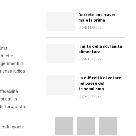
Decreto anti-rave:
male la prima
04/11/2022
Il mito della sovranità
tima
alimentare
 AI che
29/10/2022
gerimenti di
erienza ludica
La difficoltà di votare
nel paese del
tripopulismo
fidabilità
25/08/2022
i dati in
e l’proposta,
nostri giochi