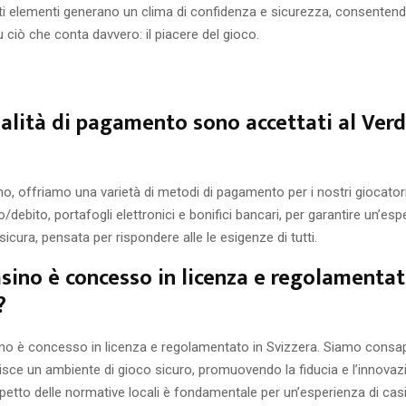
ti elementi generano un clima di confidenza e sicurezza, consentend
u ciò che conta davvero: il piacere del gioco.
lità di pagamento sono accettati al Ver
o, offriamo una varietà di metodi di pagamento per i nostri giocator
o/debito, portafogli elettronici e bonifici bancari, per garantire un’esp
sicura, pensata per rispondere alle le esigenze di tutti.
sino è concesso in licenza e regolamentat
?
ino è concesso in licenza e regolamentato in Svizzera. Siamo consa
sce un ambiente di gioco sicuro, promuovendo la fiducia e l’innovazi
rispetto delle normative locali è fondamentale per un’esperienza di cas