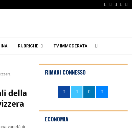
Facebook
Twitter
Instagr
Linke
Em
INA
RUBRICHE
TV IMMODERATA
RIMANI CONNESSO
vizzera
li della
vizzera
ECONOMIA
ria varietà di