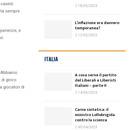
 casinò
18/03/2023
erta sempre
L’inflazione era davvero
temporanea?
perienze, e
12/02/2023
ri
ITALIA
o. Abbiamo
A cosa serve il partito
del Liberali e Liberisti
 di gioco
Italiani – parte II
a giocatori di
14/05/2023
Carne sintetica: il
ministro Lollobrigida
contro la scienza
05/04/2023