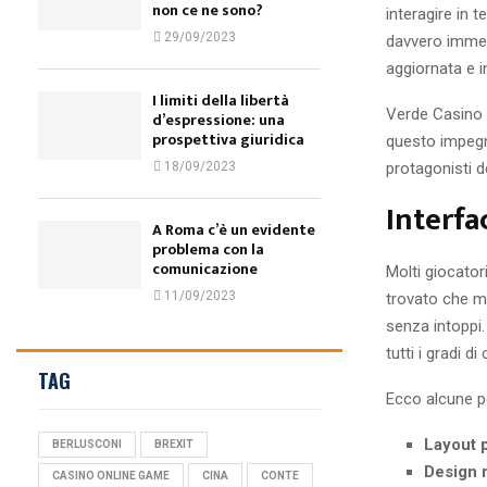
non ce ne sono?
interagire in
29/09/2023
davvero immers
aggiornata e i
I limiti della libertà
Verde Casino 
d’espressione: una
prospettiva giuridica
questo impegn
protagonisti 
18/09/2023
Interfa
A Roma c’è un evidente
problema con la
comunicazione
Molti giocator
11/09/2023
trovato che mu
senza intoppi.
tutti i gradi 
TAG
Ecco alcune pec
Layout p
BERLUSCONI
BREXIT
Design 
CASINO ONLINE GAME
CINA
CONTE