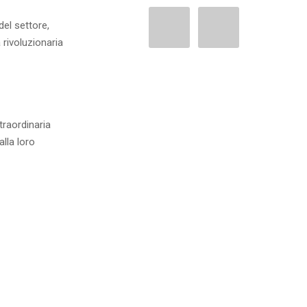
del settore,
rivoluzionaria
traordinaria
lla loro