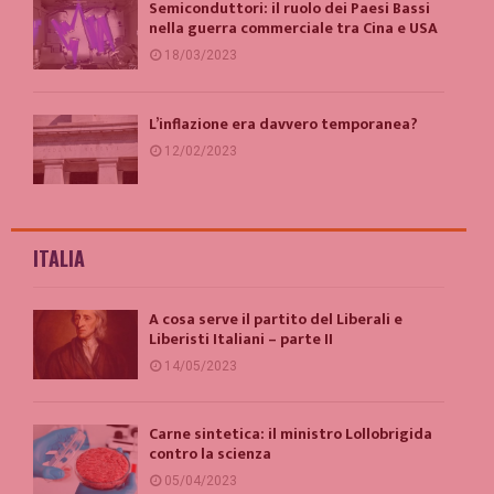
Semiconduttori: il ruolo dei Paesi Bassi
nella guerra commerciale tra Cina e USA
18/03/2023
L’inflazione era davvero temporanea?
12/02/2023
ITALIA
A cosa serve il partito del Liberali e
Liberisti Italiani – parte II
14/05/2023
Carne sintetica: il ministro Lollobrigida
contro la scienza
05/04/2023