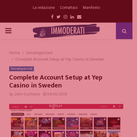
La redazione
Contattaci
Manifesto
Facebook
Twitter
Instagram
Linkedin
Email
PRIMARY
MENU
Home
Uncategorized
Complete Account Setup at Yep Casino in Sweden
Uncategorized
Complete Account Setup at Yep
Casino in Sweden
by
John Cochrane
04/06/2026