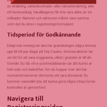
behöver du något som bevisar din adress. Det kan vara
en elräkning, vattenkostnads- eller nätverksräkning, eller
ett kontoutdrag. Handlingarna får inte vara äldre än tre
månader. Namnet och adressen måste vara samma
som det du skrev i registreringsformuläret.
Tidsperiod för Godkännande
Enligt min mening tar den här granskningen några timmar
upp till ett par dagar på Yep Casino. Seriösa aktörer tar
sin tid för att vara noggranna, vilket i grunden är till din
förmån. Du får ett e-postmeddelande när ditt konto är
helt redo och bekräftat. Om du hoppar över det här
momentet kommer ditt konto att vara blockerat. Du
kommer sannolikt inte att kunna göra några uttag förrän
kontrollen är genomförd.
Navigera till