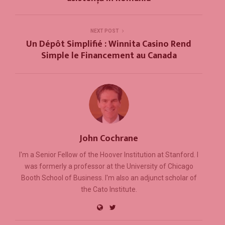
NEXT POST
Un Dépôt Simplifié : Winnita Casino Rend
Simple le Financement au Canada
John Cochrane
I'm a Senior Fellow of the Hoover Institution at Stanford. I
was formerly a professor at the University of Chicago
Booth School of Business. I'm also an adjunct scholar of
the Cato Institute.