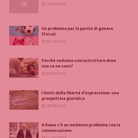
15/03/2025
Un problema per la parità di genere
(forse)
20/10/2023
Perché vediamo sovrastrutture dove
non ce ne sono?
29/09/2023
I limiti della libertà d’espressione: una
prospettiva giuridica
18/09/2023
A Roma c’è un evidente problema con la
comunicazione
11/09/2023