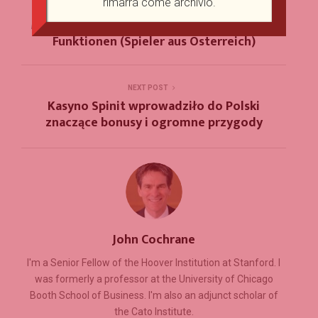
rimarrá come archivio.
PREVIOUS POST
Meine Top 5 der populärsten Spinit Casino-
Funktionen (Spieler aus Österreich)
NEXT POST
Kasyno Spinit wprowadziło do Polski
znaczące bonusy i ogromne przygody
John Cochrane
I'm a Senior Fellow of the Hoover Institution at Stanford. I
was formerly a professor at the University of Chicago
Booth School of Business. I'm also an adjunct scholar of
the Cato Institute.