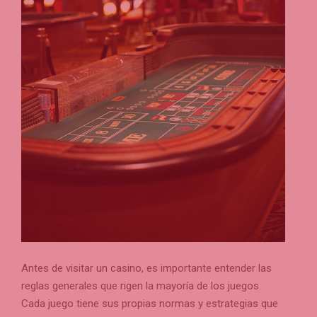
Antes de visitar un casino, es importante entender las
reglas generales que rigen la mayoría de los juegos.
Cada juego tiene sus propias normas y estrategias que