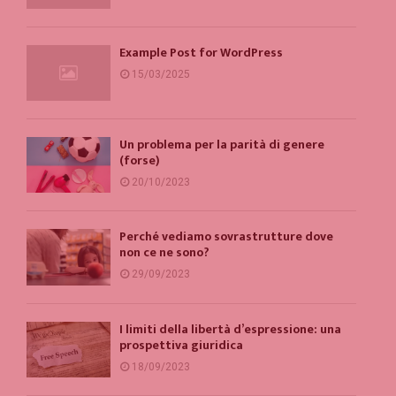
Example Post for WordPress
15/03/2025
Un problema per la parità di genere
(forse)
20/10/2023
Perché vediamo sovrastrutture dove
non ce ne sono?
29/09/2023
I limiti della libertà d’espressione: una
prospettiva giuridica
18/09/2023