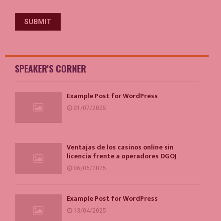
SPEAKER'S CORNER
Example Post for WordPress
01/07/2025
Ventajas de los casinos online sin
licencia frente a operadores DGOJ
06/06/2025
Example Post for WordPress
13/04/2025