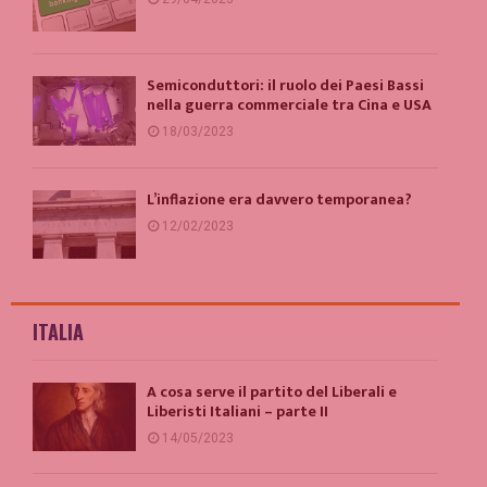
Semiconduttori: il ruolo dei Paesi Bassi
nella guerra commerciale tra Cina e USA
18/03/2023
L’inflazione era davvero temporanea?
12/02/2023
ITALIA
A cosa serve il partito del Liberali e
Liberisti Italiani – parte II
14/05/2023