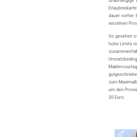
unabhängige T
Erlaubniskarte
dauer vorher.
einzelnen Prov
So gesehen of
hohe Limits n
zusammenfalle
Umsatzbedingu
Maklercourtage
gutgeschriebe
zum Maximalbe
um den Provisi
20 Euro.