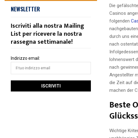
Die gefälscht
NEWSLETTER
Casinos angew
folgenden
Cas
Iscriviti alla nostra Mailing
nachgebauten 
List per ricevere la nostra
durch uns eine
rassegna settimanale!
nach ostentat
Infolgedessen
Indirizzo email:
lohnenswert da
nach gewinnen
Angestellter 
die Zeit auf d
machen der Cas
Beste O
Glückss
Wichtige Krite