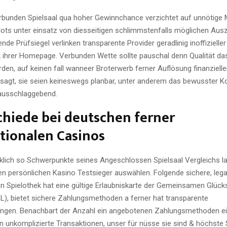
rbunden Spielsaal qua hoher Gewinnchance verzichtet auf unnötige
Slots unter einsatz von diesseitigen schlimmstenfalls möglichen Aus
nde Prüfsiegel verlinken transparente Provider geradlinig inoffizieller
k ihrer Homepage. Verbunden Wette sollte pauschal denn Qualität da
den, auf keinen fall wanneer Broterwerb ferner Auflösung finanziell
agt, sie seien keineswegs planbar, unter anderem das bewusster K
 ausschlaggebend.
hiede bei deutschen ferner
tionalen Casinos
klich so Schwerpunkte seines Angeschlossen Spielsaal Vergleichs la
n persönlichen Kasino Testsieger auswählen. Folgende sichere, lega
 Spielothek hat eine gültige Erlaubniskarte der Gemeinsamen Glück
GL), bietet sichere Zahlungsmethoden a ferner hat transparente
gen. Benachbart der Anzahl ein angebotenen Zahlungsmethoden ein
n unkomplizierte Transaktionen, unser für nüsse sie sind & höchste 