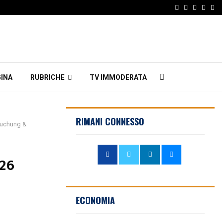
Facebook
Twitter
Instagr
Linke
Em
INA
RUBRICHE
TV IMMODERATA
RIMANI CONNESSO
rsuchung &
026
ECONOMIA