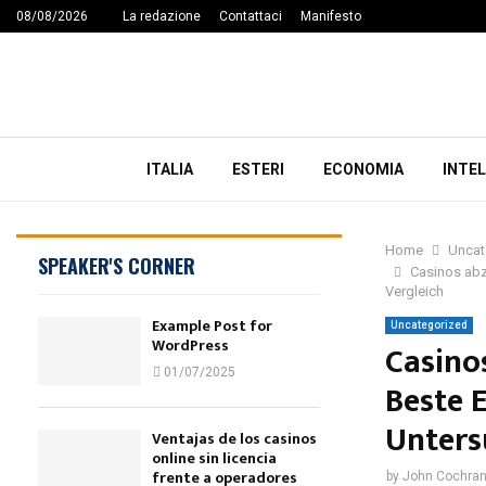
08/08/2026
La redazione
Contattaci
Manifesto
ITALIA
ESTERI
ECONOMIA
INTEL
Home
Uncat
SPEAKER'S CORNER
Casinos abz
Vergleich
Example Post for
Uncategorized
WordPress
Casino
01/07/2025
Beste E
Unters
Ventajas de los casinos
online sin licencia
frente a operadores
by
John Cochra