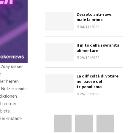
Decreto anti-rave:
male la prima
04/11/2022
Il mito della sovranità
alimentare
29/10/2022
n2day dieser
o-
La difficoltà di votare
nel paese del
ler herren
tripopulismo
 Nutzer inside
25/08/2022
diktionen
och immer
blets,
ser-Instant-