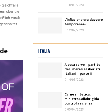
 gleichfalls
18/03/2023
ern über die
ießlich vorab
L’inflazione era davvero
temporanea?
geschaltet
12/02/2023
ide
ITALIA
A cosa serve il partito
del Liberali e Liberisti
Italiani – parte II
14/05/2023
Carne sintetica: il
ministro Lollobrigida
contro la scienza
05/04/2023