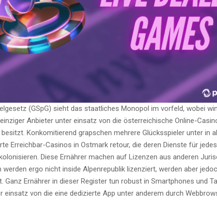
elgesetz (GSpG) sieht das staatliches Monopol im vorfeld, wobei wi
einziger Anbieter unter einsatz von die österreichische Online-Casin
 besitzt. Konkomitierend grapschen mehrere Glücksspieler unter in al
erte Erreichbar-Casinos in Ostmark retour, die deren Dienste für jedes
 kolonisieren. Diese Ernährer machen auf Lizenzen aus anderen Juris
 werden ergo nicht inside Alpenrepublik lizenziert, werden aber jed
. Ganz Ernährer in dieser Register tun robust in Smartphones und Ta
r einsatz von die eine dedizierte App unter anderem durch Webbrow