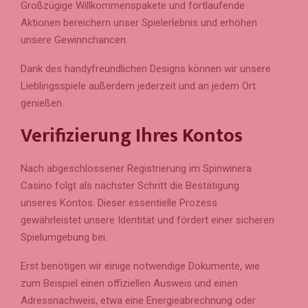
Großzügige Willkommenspakete und fortlaufende
Aktionen bereichern unser Spielerlebnis und erhöhen
unsere Gewinnchancen.
Dank des handyfreundlichen Designs können wir unsere
Lieblingsspiele außerdem jederzeit und an jedem Ort
genießen.
Verifizierung Ihres Kontos
Nach abgeschlossener Registrierung im Spinwinera
Casino folgt als nächster Schritt die Bestätigung
unseres Kontos. Dieser essentielle Prozess
gewährleistet unsere Identität und fördert einer sicheren
Spielumgebung bei.
Erst benötigen wir einige notwendige Dokumente, wie
zum Beispiel einen offiziellen Ausweis und einen
Adressnachweis, etwa eine Energieabrechnung oder