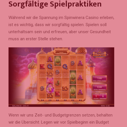
Sorgfältige Spielpraktiken
Während wir die Spannung im Spinwinera Casino erleben,
ist es wichtig, dass wir sorgfältig spielen. Spielen soll
unterhaltsam sein und erfreuen, aber unser Gesundheit
muss an erster Stelle stehen.
Wenn wir uns Zeit- und Budgetgrenzen setzen, behalten
wir die Übersicht. Legen wir vor Spielbeginn ein Budget