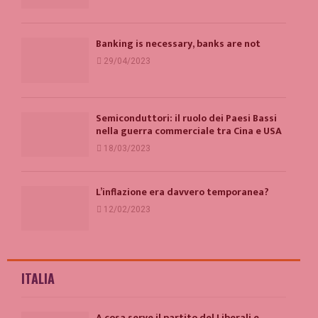
Banking is necessary, banks are not
29/04/2023
Semiconduttori: il ruolo dei Paesi Bassi
nella guerra commerciale tra Cina e USA
18/03/2023
L’inflazione era davvero temporanea?
12/02/2023
ITALIA
A cosa serve il partito del Liberali e