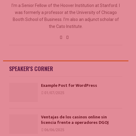
I'm a Senior Fellow of the Hoover Institution at Stanford. I
was formerly a professor at the University of Chicago
Booth School of Business. I'm also an adjunct scholar of
the Cato Institute.
SPEAKER'S CORNER
Example Post for WordPress
01/07/2025
Ventajas de los casinos online sin
licencia frente a operadores DGOJ
06/06/2025