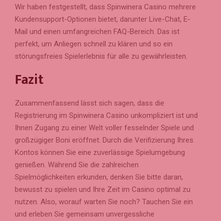
Wir haben festgestellt, dass Spinwinera Casino mehrere
Kundensupport-Optionen bietet, darunter Live-Chat, E-
Mail und einen umfangreichen FAQ-Bereich. Das ist
perfekt, um Anliegen schnell zu klären und so ein
störungsfreies Spielerlebnis für alle zu gewährleisten.
Fazit
Zusammenfassend lässt sich sagen, dass die
Registrierung im Spinwinera Casino unkompliziert ist und
Ihnen Zugang zu einer Welt voller fesselnder Spiele und
großzügiger Boni eröffnet. Durch die Verifizierung Ihres
Kontos können Sie eine zuverlässige Spielumgebung
genießen. Während Sie die zahlreichen
Spielmöglichkeiten erkunden, denken Sie bitte daran,
bewusst zu spielen und Ihre Zeit im Casino optimal zu
nutzen. Also, worauf warten Sie noch? Tauchen Sie ein
und erleben Sie gemeinsam unvergessliche