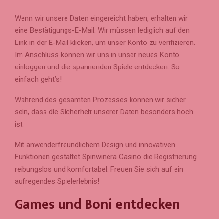
Wenn wir unsere Daten eingereicht haben, erhalten wir
eine Bestätigungs-E-Mail. Wir müssen lediglich auf den
Link in der E-Mail klicken, um unser Konto zu verifizieren.
Im Anschluss können wir uns in unser neues Konto
einloggen und die spannenden Spiele entdecken. So
einfach geht’s!
Während des gesamten Prozesses können wir sicher
sein, dass die Sicherheit unserer Daten besonders hoch
ist.
Mit anwenderfreundlichem Design und innovativen
Funktionen gestaltet Spinwinera Casino die Registrierung
reibungslos und komfortabel. Freuen Sie sich auf ein
aufregendes Spielerlebnis!
Games und Boni entdecken