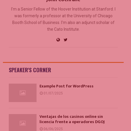
I'm a Senior Fellow of the Hoover Institution at Stanford. I
was formerly a professor at the University of Chicago
Booth School of Business. I'm also an adjunct scholar of
the Cato Institute.
SPEAKER'S CORNER
Example Post for WordPress
01/07/2025
Ventajas de los casinos online sin
licencia frente a operadores DGOJ
06/06/2025