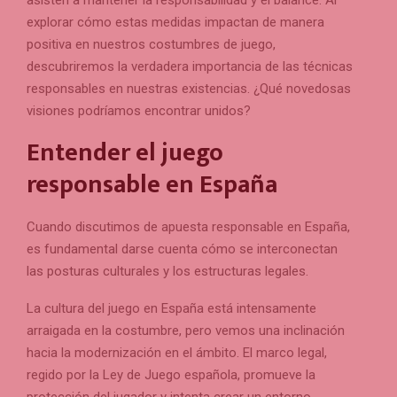
asisten a mantener la responsabilidad y el balance. Al
explorar cómo estas medidas impactan de manera
positiva en nuestros costumbres de juego,
descubriremos la verdadera importancia de las técnicas
responsables en nuestras existencias. ¿Qué novedosas
visiones podríamos encontrar unidos?
Entender el juego
responsable en España
Cuando discutimos de apuesta responsable en España,
es fundamental darse cuenta cómo se interconectan
las posturas culturales y los estructuras legales.
La cultura del juego en España está intensamente
arraigada en la costumbre, pero vemos una inclinación
hacia la modernización en el ámbito. El marco legal,
regido por la Ley de Juego española, promueve la