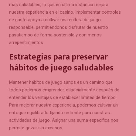
más saludables, lo que en última instancia mejora
nuestra experiencia en el casino. Implementar controles
de gasto apoya a cultivar una cultura de juego
responsable, permitiéndonos disfrutar de nuestro
pasatiempo de forma sostenible y con menos
arrepentimientos.
Estrategias para preservar
hábitos de juego saludables
Mantener hábitos de juego sanos es un camino que
todos podemos emprender, especialmente después de
entender los ventajas de establecer límites de tiempo.
Para mejorar nuestra experiencia, podemos cultivar un
enfoque equilibrado fijando un límite para nuestras
actividades de juego. Asignar una suma específica nos
permite gozar sin excesos.