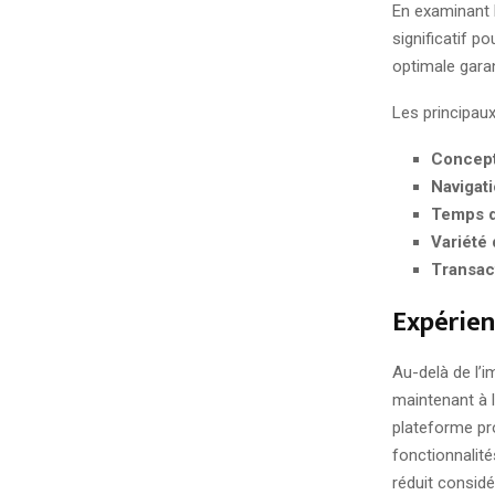
En examinant l
significatif p
optimale garan
Les principaux
Concept
Navigati
Temps d
Variété 
Transac
Expérien
Au-delà de l’
maintenant à l
plateforme pro
fonctionnalit
réduit consid