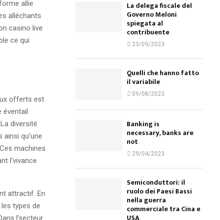
forme allie
La delega fiscale del
Governo Meloni
es alléchants
spiegata al
on casino live
contribuente
le ce qui
23/09/2023
Quelli che hanno fatto
il variabile
09/08/2023
ux offerts est
 éventail
Banking is
La diversité
necessary, banks are
s ainsi qu’une
not
. Ces machines
29/04/2023
nt l’vivance
Semiconduttori: il
ruolo dei Paesi Bassi
t attractif. En
nella guerra
 les types de
commerciale tra Cina e
USA
Dans l’secteur