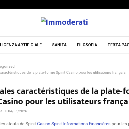
LIGENZA ARTIFICIALE
SANITÀ
FILOSOFIA
TERZA PAG
egorized
caractéristiques de la plate-forme Spinit Casino pour les utilisateurs français
ales caractéristiques de la plate-
Casino pour les utilisateurs frança
ne
04/06/2026
les atouts de Spinit
Casino Spinit Informations Financières
pour les 