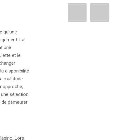
té qu’une
gagement. La
nt une
ette et le
 changer
la disponibilité
La multitude
ur approche,
 une sélection
de de demeurer
Casino. Lors