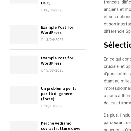
français, diff
DGOJ
anciens et mo
06/06/2025
et ses option
et son interf
Example Post for
différencie Sp
WordPress
13/04/2025
Sélecti
Example Post for
En ce qui conc
WordPress
cruciale, et S
15/03/2025
d’possibilités
étant au milie
Un problema per la
impressionnan
parità di genere
à sous à thème
(forse)
de jeu et imm
20/10/2023
De plus, l’inc
parcourant cet
Perché vediamo
sovrastrutture dove
parieurs, qu’