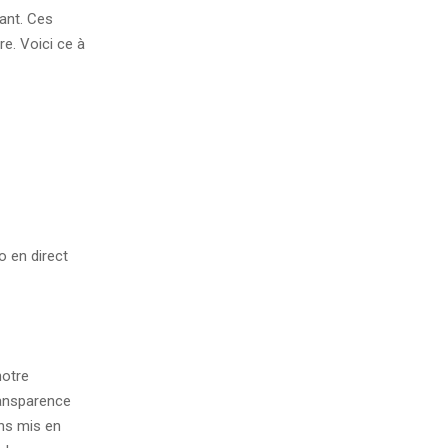
vant. Ces
re. Voici ce à
o en direct
notre
ransparence
ons mis en