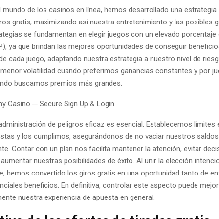
el mundo de los casinos en línea, hemos desarrollado una estrategia 
ros gratis, maximizando así nuestra entretenimiento y las posibles 
ategias se fundamentan en elegir juegos con un elevado porcentaje 
TP), ya que brindan las mejores oportunidades de conseguir benefici
d de cada juego, adaptando nuestra estrategia a nuestro nivel de ries
 menor volatilidad cuando preferimos ganancias constantes y por ju
uando buscamos premios más grandes.
dministración de peligros eficaz es esencial. Establecemos límites 
stas y los cumplimos, asegurándonos de no vaciar nuestros saldos
e. Contar con un plan nos facilita mantener la atención, evitar deci
 aumentar nuestras posibilidades de éxito. Al unir la elección intenc
e, hemos convertido los giros gratis en una oportunidad tanto de en
ciales beneficios. En definitiva, controlar este aspecto puede mejor
ente nuestra experiencia de apuesta en general.