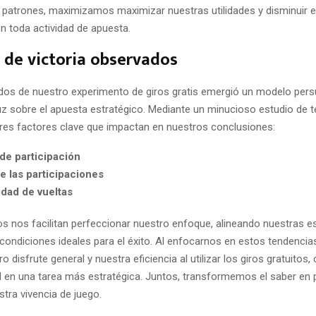
s patrones, maximizamos maximizar nuestras utilidades y disminuir el
 en toda actividad de apuesta.
de victoria observados
ados de nuestro experimento de giros gratis emergió un modelo per
uz sobre el apuesta estratégico. Mediante un minucioso estudio de t
es factores clave que impactan en nuestros conclusiones:
de participación
e las participaciones
idad de vueltas
os nos facilitan perfeccionar nuestro enfoque, alineando nuestras e
 condiciones ideales para el éxito. Al enfocarnos en estos tendenci
o disfrute general y nuestra eficiencia al utilizar los giros gratuitos, 
l en una tarea más estratégica. Juntos, transformemos el saber en p
tra vivencia de juego.