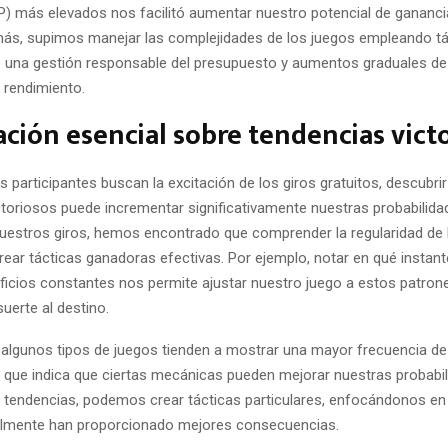
TP) más elevados nos facilitó aumentar nuestro potencial de gananci
ás, supimos manejar las complejidades de los juegos empleando tá
una gestión responsable del presupuesto y aumentos graduales de 
 rendimiento.
ción esencial sobre tendencias vict
 participantes buscan la excitación de los giros gratuitos, descubrir
ctoriosos puede incrementar significativamente nuestras probabilidad
estros giros, hemos encontrado que comprender la regularidad de
rear tácticas ganadoras efectivas. Por ejemplo, notar en qué instan
ficios constantes nos permite ajustar nuestro juego a estos patrone
uerte al destino.
lgunos tipos de juegos tienden a mostrar una mayor frecuencia de
o que indica que ciertas mecánicas pueden mejorar nuestras probabil
s tendencias, podemos crear tácticas particulares, enfocándonos en
almente han proporcionado mejores consecuencias.