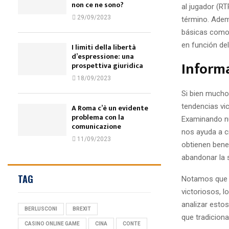
non ce ne sono?
al jugador (R
29/09/2023
término. Adem
básicas como 
en función del
I limiti della libertà
d’espressione: una
Informa
prospettiva giuridica
18/09/2023
Si bien muchos
tendencias vi
A Roma c’è un evidente
problema con la
Examinando nu
comunicazione
nos ayuda a c
11/09/2023
obtienen bene
abandonar la s
TAG
Notamos que a
victoriosos, l
analizar esto
BERLUSCONI
BREXIT
que tradicion
CASINO ONLINE GAME
CINA
CONTE