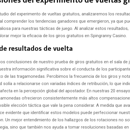
iones del experimento de vueltas gr
tudio del experimento de vueltas gratuitos, analizaremos los resulta
l comprender los tendencias ganadores que emergieron, ya que pu
aliosa para nuestras tácticas de juego. Al analizar estos resultados
orar mejor la eficacia de los giros gratuitos en Spingranny Casino.
 de resultados de vuelta
los conclusiones de nuestro prueba de giros gratuitos en el sala de 
stra información significativa sobre el conducta de los participante
o de las tragamonedas. Percibimos la frecuencia de los giros y no
ad solía a relacionarse con variadas índices de retribución, lo que ind
afecta en la percepción global del apostador. En nuestras 20 ensayo
gamonedas ofrecieron consistentemente más altos compensaciones
osible elección táctica que vale la pena considerar. A medida que a
ace evidente que identificar estos modelos puede perfeccionar nuest
ión. Un mejor entendimiento de los hallazgos de los rotaciones no so
tegia, sino que también nos ayuda a tomar resoluciones basadas en 