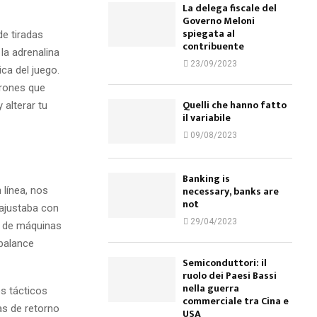
La delega fiscale del
Governo Meloni
spiegata al
e tiradas
contribuente
la adrenalina
23/09/2023
ca del juego.
trones que
Quelli che hanno fatto
 alterar tu
il variabile
09/08/2023
Banking is
necessary, banks are
 línea, nos
not
 ajustaba con
29/04/2023
n de máquinas
 balance
Semiconduttori: il
ruolo dei Paesi Bassi
nella guerra
s tácticos
commerciale tra Cina e
s de retorno
USA