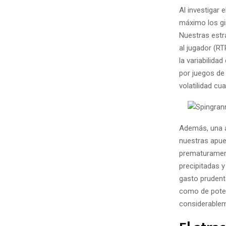
Al investigar 
máximo los gi
Nuestras estr
al jugador (R
la variabilida
por juegos de
volatilidad c
Además, una a
nuestras apue
prematurament
precipitadas y
gasto prudent
como de poten
considerablem