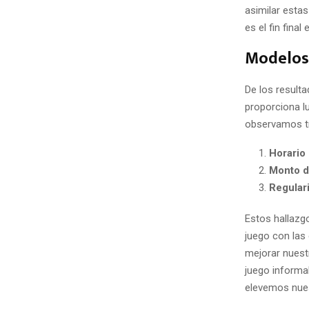
asimilar esta
es el fin final
Modelos 
De los result
proporciona l
observamos tr
Horario 
Monto d
Regular
Estos hallazg
juego con las
mejorar nuestr
juego informa
elevemos nues