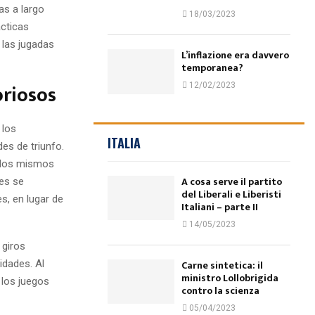
as a largo
18/03/2023
cticas
las jugadas
L’inflazione era davvero
temporanea?
oriosos
12/02/2023
 los
ITALIA
es de triunfo.
 los mismos
A cosa serve il partito
tes se
del Liberali e Liberisti
s, en lugar de
Italiani – parte II
14/05/2023
 giros
idades. Al
Carne sintetica: il
ministro Lollobrigida
 los juegos
contro la scienza
05/04/2023