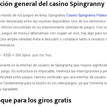
ción general del casino Spingranny
l mundo de los juegos en línea, Spingranny
Casino Spingranny Public
ón destacada entre las muchas disponibles. Uno de los elementos
e hemos encontrado es su impresionante variedad de juegos. Con u
 juegos de mesa y alternativas con crupier en vivo, hay algo para to
 Esta amplia variedad invita a descubrir y complace tanto a novatos
eteranos.
evante es la interfaz de usuario de Spingranny, que mejora significa
 juego. Su estructura es impecable, minimiza las interrupciones y pe
ficultad entre juegos. Hemos verificado que una interfaz de usuario
es fundamental para el triunfo en los videojuegos, ya que fomenta 
y agradable.
que para los giros gratis