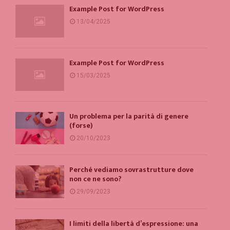
Example Post for WordPress
13/04/2025
Example Post for WordPress
15/03/2025
Un problema per la parità di genere
(forse)
20/10/2023
Perché vediamo sovrastrutture dove
non ce ne sono?
29/09/2023
I limiti della libertà d’espressione: una