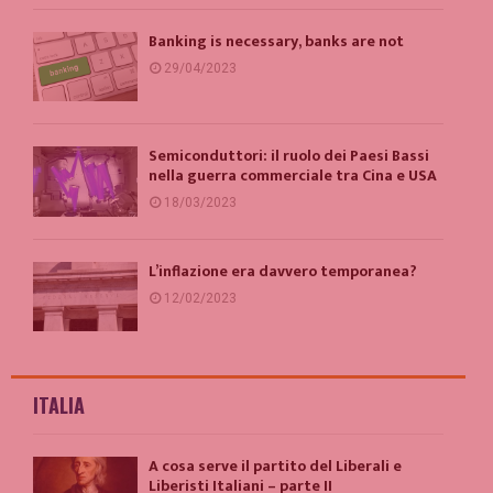
Banking is necessary, banks are not
29/04/2023
Semiconduttori: il ruolo dei Paesi Bassi
nella guerra commerciale tra Cina e USA
18/03/2023
L’inflazione era davvero temporanea?
12/02/2023
ITALIA
A cosa serve il partito del Liberali e
Liberisti Italiani – parte II