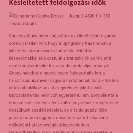
Késleltetett feldolgozási idők
Bár készültünk némi csúszásra az ellenőrzési folyamat
során, váratlan volt, hogy a Spingranny Kaszinóban a
kifizetéseink mennyire akadoztak. Jelentős
késedelmekkel találkoztunk a tranzakciók során, ami
miatt megkérdőjeleztük a rendszerük teljesítményét.
Ahogy haladtak a napok, egyre fokozottabb lett a
frusztrációnk, mivel magyarázhatatlannak tűnő kifizetési
gátakkal találkoztunk. Az ügyfélszolgálattal való
kapcsolattartás nem volt egyértelmű, ami bonyolította a
hosszú késlekedési idők kiváltó tényezőinek megértését.
Készültünk eseti késésekre, de a feldolgozási idők
puszta hossza aggodalmakat ébresztett a kaszinó
működési hatékonyságával kapcsolatban.
Elengedhetetlen, hogy a játékosok ismerjék ezekkel a