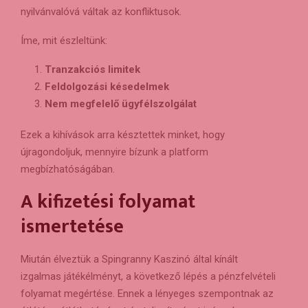
nyilvánvalóvá váltak az konfliktusok.
Íme, mit észleltünk:
Tranzakciós limitek
Feldolgozási késedelmek
Nem megfelelő ügyfélszolgálat
Ezek a kihívások arra késztettek minket, hogy
újragondoljuk, mennyire bízunk a platform
megbízhatóságában.
A kifizetési folyamat
ismertetése
Miután élveztük a Spingranny Kaszinó által kínált
izgalmas játékélményt, a következő lépés a pénzfelvételi
folyamat megértése. Ennek a lényeges szempontnak az