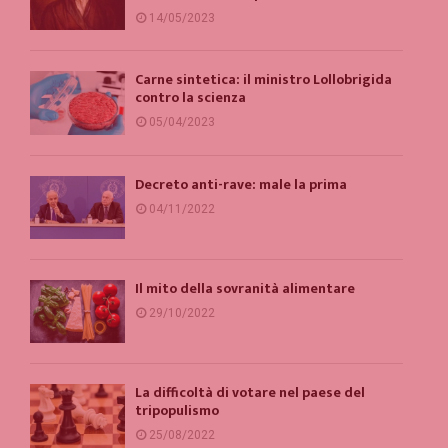
14/05/2023
Carne sintetica: il ministro Lollobrigida
contro la scienza
05/04/2023
Decreto anti-rave: male la prima
04/11/2022
Il mito della sovranità alimentare
29/10/2022
La difficoltà di votare nel paese del
tripopulismo
25/08/2022