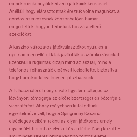
menük megkönnyítik kedvenc játékaink keresését.
Anélkül, hogy elárasztottnak éreztük volna magunkat, a
gondos szervezésnek köszönhetően hamar
megértettük, hogyan férhetünk hozzá a eltérő
szekciókat.
A kaszinó változatos játékválasztékot nyújt, és a
gyorsan megnyíló oldalak javították a szórakozásunkat.
Ezenkívül a rugalmas dizájn mind az asztali, mind a
telefonos felhasználók igényeit kielégítette, biztosítva,
hogy bármikor kényelmesen játszhassunk.
A felhasználói élményre való figyelem túlterjed az
látványon; támogatja az elkötelezettséget és bátorítja a
visszatérést. Ahogy mélyebben kutakodtunk,
egyértelművé vált, hogy a Spingranny Kaszinó
elsődleges célként tekinti az olyan játékteret, amely
egyensúlyt teremt az élvezet és a elérhetőség között –
ami minden sikeres online kaszinó fontos eleme.