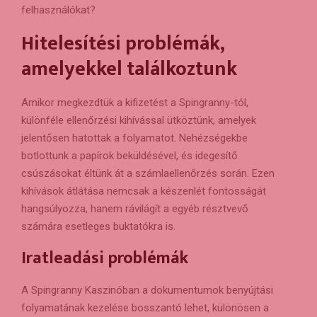
felhasználókat?
Hitelesítési problémák,
amelyekkel találkoztunk
Amikor megkezdtük a kifizetést a Spingranny-tól,
különféle ellenőrzési kihívással ütköztünk, amelyek
jelentősen hatottak a folyamatot. Nehézségekbe
botlottunk a papírok beküldésével, és idegesítő
csúszásokat éltünk át a számlaellenőrzés során. Ezen
kihívások átlátása nemcsak a készenlét fontosságát
hangsúlyozza, hanem rávilágít a egyéb résztvevő
számára esetleges buktatókra is.
Iratleadási problémák
A Spingranny Kaszinóban a dokumentumok benyújtási
folyamatának kezelése bosszantó lehet, különösen a