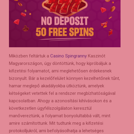
Miközben feltártuk a
Casino Spingranny
Kaszinót
Magyarországon, úgy döntöttünk, hogy kipróbáljuk a
kifizetési folyamatot, ami meglehetősen érdekesnek
bizonyult. Bár a kezelőfelület könnyen kezelhetőnek tűnt,
hamar meglepő akadályokba ütköztünk, amelyek
kétségeket vetettek fel a rendszer megbízhatóságával
kapcsolatban. Ahogy a azonosítási kihívásokon és a
következetlen ügyfélszolgálaton keresztül
manővereztünk, a folyamat bonyolultabbá vált, mint
amire számítottunk. Mit tudtunk meg a kifizetési
protokolljukról, ami befolyásolhatja a lehetséges