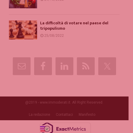
La difficoltà di votare nel paese del
tripopulismo
25/08/2022
@2019 - www.immoderati.it. All Right Reserved.
La redazione
Contattaci
Manifesto