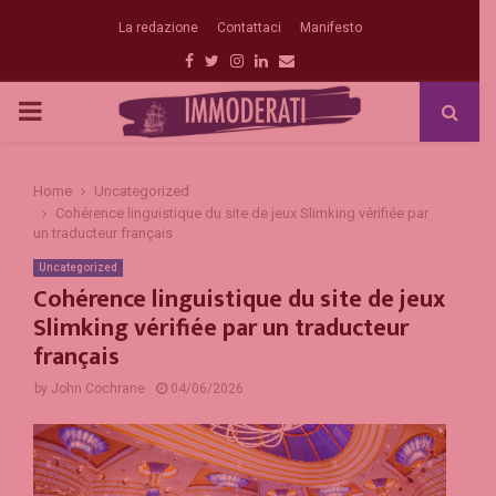
La redazione
Contattaci
Manifesto
Facebook
Twitter
Instagram
Linkedin
Email
PRIMARY
MENU
Home
Uncategorized
Cohérence linguistique du site de jeux Slimking vérifiée par
un traducteur français
Uncategorized
Cohérence linguistique du site de jeux
Slimking vérifiée par un traducteur
français
by
John Cochrane
04/06/2026