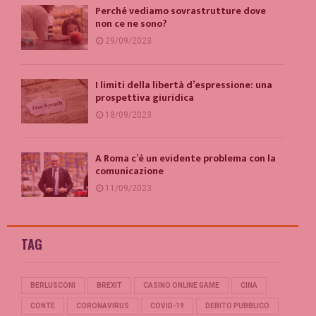
Perché vediamo sovrastrutture dove
non ce ne sono?
29/09/2023
I limiti della libertà d’espressione: una
prospettiva giuridica
18/09/2023
A Roma c’è un evidente problema con la
comunicazione
11/09/2023
TAG
BERLUSCONI
BREXIT
CASINO ONLINE GAME
CINA
CONTE
CORONAVIRUS
COVID-19
DEBITO PUBBLICO