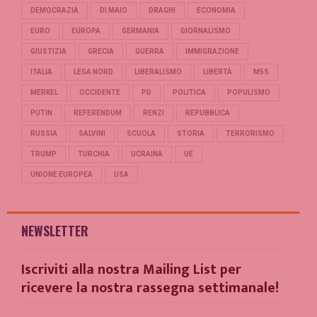
DEMOCRAZIA
DI MAIO
DRAGHI
ECONOMIA
EURO
EUROPA
GERMANIA
GIORNALISMO
GIUSTIZIA
GRECIA
GUERRA
IMMIGRAZIONE
ITALIA
LEGA NORD
LIBERALISMO
LIBERTÀ
M5S
MERKEL
OCCIDENTE
PD
POLITICA
POPULISMO
PUTIN
REFERENDUM
RENZI
REPUBBLICA
RUSSIA
SALVINI
SCUOLA
STORIA
TERRORISMO
TRUMP
TURCHIA
UCRAINA
UE
UNIONE EUROPEA
USA
NEWSLETTER
Iscriviti alla nostra Mailing List per
ricevere la nostra rassegna settimanale!