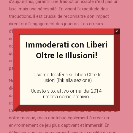
d’aujourd’hui, garantir une traduction exacte n’est pas un
luxe, mais une nécessité. En visant l’exactitude des
traductions, il est crucial de reconnaître son impact
direct sur l’engagement des joueurs. Les erreurs
d’interprétation ou les inexactitudes peuvent les rebuter,
×
engendrant confusion et insatisfaction. Face à des
Immoderati con Liberi
contenus mal traduits, les joueurs peuvent remettre en
Oltre le Illusioni!
question la crédibilité de la plateforme, ce qui entraîne
une perte de confiance et une baisse de leur
participation.
Ci siamo trasferiti su Liberi Oltre le
Illusioni (
link alla sezione
).
Nous devons considérer la traduction comme un
élément fondamental de l’expérience de jeu. Investir
Questo sito, attivo ormai dal 2014,
dans des traductions précises améliore le confort des
rimarrá come archivio.
utilisateurs et leur immersion dans le contenu du jeu.
Cette précision renforce non seulement la réputation de
notre marque, mais contribue également à créer un
environnement de jeu plus captivant et immersif. En
définitive, sans un engagement envers la qualité de nos