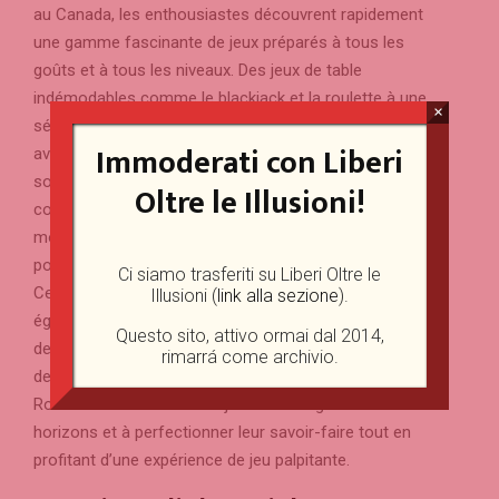
au Canada, les enthousiastes découvrent rapidement
une gamme fascinante de jeux préparés à tous les
goûts et à tous les niveaux. Des jeux de table
indémodables comme le blackjack et la roulette à une
×
série dynamique de machines à sous à la technologie
Immoderati con Liberi
avancée, le casino assure à chaque joueur de découvrir
son bonheur. Les joueurs peuvent s’engager à des
Oltre le Illusioni!
compétitions de poker engageants ou ressentir des
moments uniques avec croupier en direct, le tout conçu
pour améliorer leurs compétences et leur stratégie.
Ci siamo trasferiti su Liberi Oltre le
Cette collection de jeux multiple amuse et permet
Illusioni (
link alla sezione
).
également d’enrichir sa compréhension des techniques
Questo sito, attivo ormai dal 2014,
de jeu, aidant ainsi les joueurs dans leur évolution. Avec
rimarrá come archivio.
des titres et des thèmes régulièrement mis à jour,
Robocat Casino incite les joueurs à augmenter leurs
horizons et à perfectionner leur savoir-faire tout en
profitant d’une expérience de jeu palpitante.