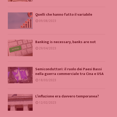
Quelli che hanno fatto il variabile
09/08/2023
Banking is necessary, banks are not
29/04/2023
Semiconduttori: il ruolo dei Paesi Bassi
nella guerra commerciale tra Cina e USA
18/03/2023
L’inflazione era davvero temporanea?
12/02/2023