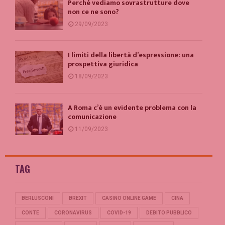
Perché vediamo sovrastrutture dove
non ce ne sono?
29/09/2023
I limiti della libertà d’espressione: una
prospettiva giuridica
18/09/2023
A Roma c’è un evidente problema con la
comunicazione
11/09/2023
TAG
BERLUSCONI
BREXIT
CASINO ONLINE GAME
CINA
CONTE
CORONAVIRUS
COVID-19
DEBITO PUBBLICO