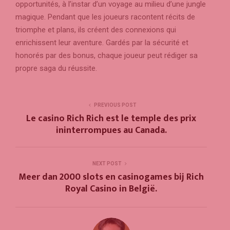
opportunités, à l’instar d’un voyage au milieu d’une jungle
magique. Pendant que les joueurs racontent récits de
triomphe et plans, ils créent des connexions qui
enrichissent leur aventure. Gardés par la sécurité et
honorés par des bonus, chaque joueur peut rédiger sa
propre saga du réussite.
PREVIOUS POST
Le casino Rich Rich est le temple des prix
ininterrompues au Canada.
NEXT POST
Meer dan 2000 slots en casinogames bij Rich
Royal Casino in België.