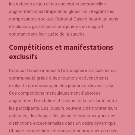
les astuces de jeu et les anecdotes personnelles,
augmentant ainsi l’implication global. En intégrant ces
composantes sociaux, Robocat Casino nourrit un sens
d’inclusion, garantissant aux joueurs un support
constant dans leur quête de la succès.
Compétitions et manifestations
exclusifs
Robocat Casino intensifie l’atmosphère amicale de sa
communauté grâce à des tournois et événements
exclusifs qui encouragent les joueurs à s’investir plus.
Ces compétitions méticuleusement élaborées
augmentent l’excitation et favorisent la solidarité entre
les participants. Les joueurs peuvent y démontrer leurs
aptitudes, développer des plans et concourir pour des
distinctions exceptionnelles dans un cadre dynamique.
Chaque compétition est conçu pour proposer un enjeu,