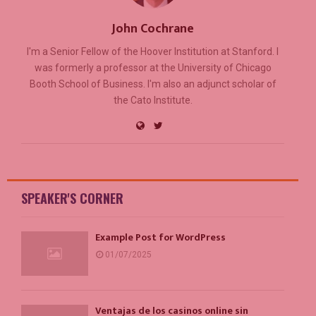
John Cochrane
I'm a Senior Fellow of the Hoover Institution at Stanford. I
was formerly a professor at the University of Chicago
Booth School of Business. I'm also an adjunct scholar of
the Cato Institute.
SPEAKER'S CORNER
Example Post for WordPress
01/07/2025
Ventajas de los casinos online sin