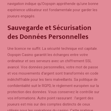
navigation indique qu’Oopspin appréhende qu’une bonne
expérience utilisateur est fondamentale pour garder les
joueurs engagés.
Sauvegarde et Sécurisation
des Données Personnelles
Une licence ne suffit. La sécurité technique est capitale.
Oopspin Casino garantit les échanges entre votre
ordinateur et ses serveurs avec un chiffrement SSL
avancé. Vos données personnelles, votre mot de passe
et vos mouvements d’argent sont transformés en code
indéchiffrable pour les tiers malveillants. Sa politique de
confidentialité suit le RGPD, le règlement européen sur la
protection des données. Vous conservez le contrôle sur
vos informations. Autre point rassurant : l’argent des
joueurs est mis sur des comptes distincts de ceux
utilisés pour les opérations du casino. Cette pratique,