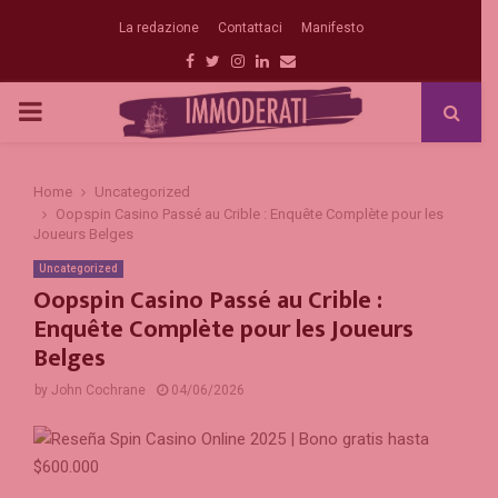
La redazione
Contattaci
Manifesto
Facebook
Twitter
Instagram
Linkedin
Email
PRIMARY
MENU
Home
Uncategorized
Oopspin Casino Passé au Crible : Enquête Complète pour les
Joueurs Belges
Uncategorized
Oopspin Casino Passé au Crible :
Enquête Complète pour les Joueurs
Belges
by
John Cochrane
04/06/2026