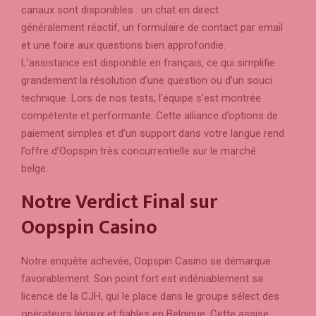
canaux sont disponibles : un chat en direct
généralement réactif, un formulaire de contact par email
et une foire aux questions bien approfondie.
L’assistance est disponible en français, ce qui simplifie
grandement la résolution d’une question ou d’un souci
technique. Lors de nos tests, l’équipe s’est montrée
compétente et performante. Cette alliance d’options de
paiement simples et d’un support dans votre langue rend
l’offre d’Oopspin très concurrentielle sur le marché
belge.
Notre Verdict Final sur
Oopspin Casino
Notre enquête achevée, Oopspin Casino se démarque
favorablement. Son point fort est indéniablement sa
licence de la CJH, qui le place dans le groupe sélect des
opérateurs légaux et fiables en Belgique. Cette assise