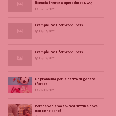
licencia frente a operadores DGOJ
06/06/2025
Example Post for WordPress
13/04/2025
Example Post for WordPress
15/03/2025
Un problema per la parità di genere
(forse)
20/10/2023
Perché vediamo sovrastrutture dove
non ce ne sono?