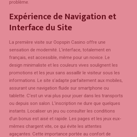
problème.
Expérience de Navigation et
Interface du Site
La première visite sur Oopspin Casino offre une
sensation de modernité. L’interface, totalement en
français, est accessible, même pour un novice. Le
design minimaliste et les couleurs vives soulignent les
promotions et les jeux sans assaillir le visiteur sous les
informations. Le site s’adapte parfaitement aux mobiles,
assurant une navigation fluide sur smartphone ou
tablette. C’est un vrai plus pour jouer dans les transports
ou depuis son salon. L’inscription ne dure que quelques
instants. Localiser un jeu ou consulter les conditions
d’un bonus est aisé et rapide. Les pages et les jeux eux-
mêmes chargent vite, ce qui évite les attentes
agaçantes. Cette importance portée au confort de