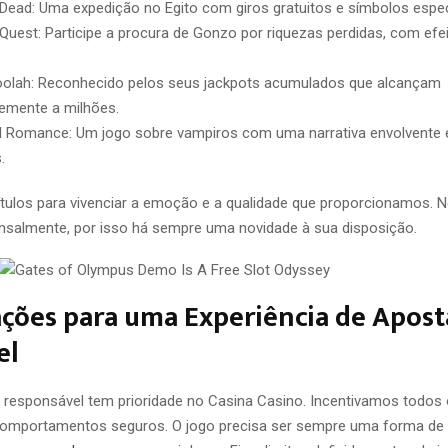
Dead: Uma expedição no Egito com giros gratuitos e símbolos espec
Quest: Participe a procura de Gonzo por riquezas perdidas, com efe
olah: Reconhecido pelos seus jackpots acumulados que alcançam
emente a milhões.
 Romance: Um jogo sobre vampiros com uma narrativa envolvente 
.
ítulos para vivenciar a emoção e a qualidade que proporcionamos. 
salmente, por isso há sempre uma novidade à sua disposição.
ções para uma Experiência de Apost
el
r responsável tem prioridade no Casina Casino. Incentivamos todos
comportamentos seguros. O jogo precisa ser sempre uma forma de 