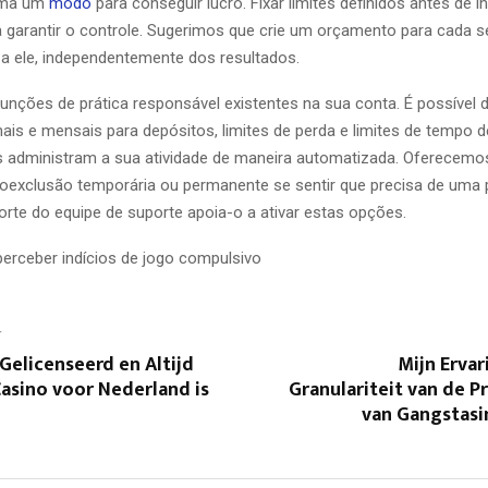
uma um
modo
para conseguir lucro. Fixar limites definidos antes de in
a garantir o controle. Sugerimos que crie um orçamento para cada 
e a ele, independentemente dos resultados.
unções de prática responsável existentes na sua conta. É possível de
nais e mensais para depósitos, limites de perda e limites de tempo 
 administram a sua atividade de maneira automatizada. Oferecemo
oexclusão temporária ou permanente se sentir que precisa de uma
orte do equipe de suporte apoia-o a ativar estas opções.
perceber indícios de jogo compulsivo
T
 Gelicenseerd en Altijd
Mijn Erva
asino voor Nederland is
Granulariteit van de P
van Gangstasi