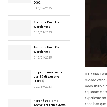
DGOJ
06/06/2025
Example Post for
WordPress
13/04/2025
Example Post for
WordPress
15/03/2025
Un problema per la
O Casina Casi
parità di genere
revisão exibe
(forse)
Cada título é
20/10/2023
equidade e pr
experiente ao
Perché vediamo
escolhas que
sovrastrutture dove