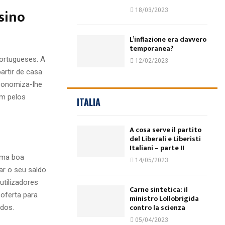
sino
18/03/2023
L’inflazione era davvero
temporanea?
portugueses. A
12/02/2023
artir de casa
conomiza-lhe
ém pelos
ITALIA
A cosa serve il partito
del Liberali e Liberisti
Italiani – parte II
uma boa
14/05/2023
ar o seu saldo
utilizadores
Carne sintetica: il
oferta para
ministro Lollobrigida
contro la scienza
ados.
05/04/2023