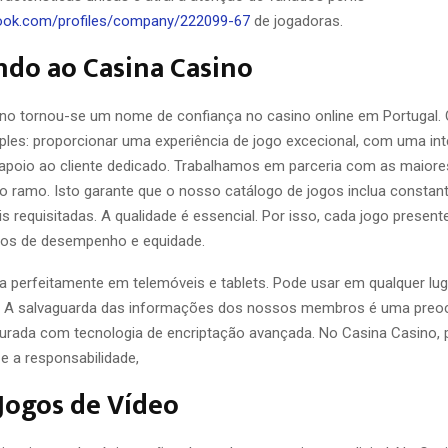
book.com/profiles/company/222099-67
de jogadoras.
ndo ao Casina Casino
no tornou-se um nome de confiança no casino online em Portugal.
mples: proporcionar uma experiência de jogo excecional, com uma in
m apoio ao cliente dedicado. Trabalhamos em parceria com as maior
o ramo. Isto garante que o nosso catálogo de jogos inclua consta
s requisitadas. A qualidade é essencial. Por isso, cada jogo present
sos de desempenho e equidade.
na perfeitamente em telemóveis e tablets. Pode usar em qualquer lug
a. A salvaguarda das informações dos nossos membros é uma pre
gurada com tecnologia de encriptação avançada. No Casina Casino, 
e a responsabilidade,
 Jogos de Vídeo