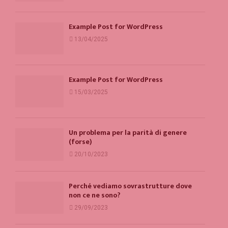
Example Post for WordPress
13/04/2025
Example Post for WordPress
15/03/2025
Un problema per la parità di genere
(forse)
20/10/2023
Perché vediamo sovrastrutture dove
non ce ne sono?
29/09/2023