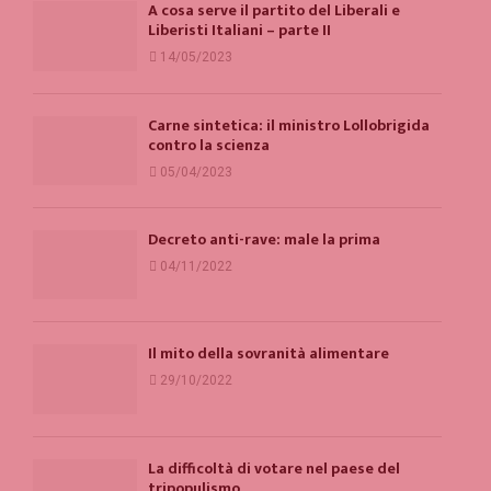
A cosa serve il partito del Liberali e
Liberisti Italiani – parte II
14/05/2023
Carne sintetica: il ministro Lollobrigida
contro la scienza
05/04/2023
Decreto anti-rave: male la prima
04/11/2022
Il mito della sovranità alimentare
29/10/2022
La difficoltà di votare nel paese del
tripopulismo