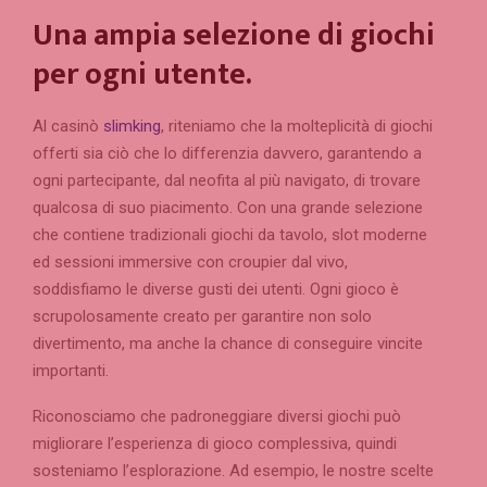
Una ampia selezione di giochi
per ogni utente.
Al casinò
slimking
, riteniamo che la molteplicità di giochi
offerti sia ciò che lo differenzia davvero, garantendo a
ogni partecipante, dal neofita al più navigato, di trovare
qualcosa di suo piacimento. Con una grande selezione
che contiene tradizionali giochi da tavolo, slot moderne
ed sessioni immersive con croupier dal vivo,
soddisfiamo le diverse gusti dei utenti. Ogni gioco è
scrupolosamente creato per garantire non solo
divertimento, ma anche la chance di conseguire vincite
importanti.
Riconosciamo che padroneggiare diversi giochi può
migliorare l’esperienza di gioco complessiva, quindi
sosteniamo l’esplorazione. Ad esempio, le nostre scelte