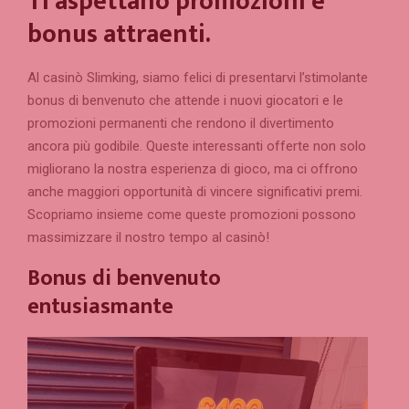
Ti aspettano promozioni e
bonus attraenti.
Al casinò Slimking, siamo felici di presentarvi l’stimolante
bonus di benvenuto che attende i nuovi giocatori e le
promozioni permanenti che rendono il divertimento
ancora più godibile. Queste interessanti offerte non solo
migliorano la nostra esperienza di gioco, ma ci offrono
anche maggiori opportunità di vincere significativi premi.
Scopriamo insieme come queste promozioni possono
massimizzare il nostro tempo al casinò!
Bonus di benvenuto
entusiasmante