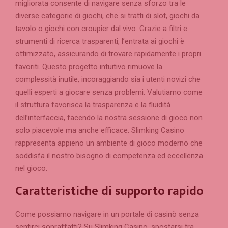
migliorata consente di navigare senza sforzo tra le
diverse categorie di giochi, che si tratti di slot, giochi da
tavolo o giochi con croupier dal vivo. Grazie a filtri e
strumenti di ricerca trasparenti, l’entrata ai giochi è
ottimizzato, assicurando di trovare rapidamente i propri
favoriti. Questo progetto intuitivo rimuove la
complessità inutile, incoraggiando sia i utenti novizi che
quelli esperti a giocare senza problemi. Valutiamo come
il struttura favorisca la trasparenza e la fluidità
dell’interfaccia, facendo la nostra sessione di gioco non
solo piacevole ma anche efficace. Slimking Casino
rappresenta appieno un ambiente di gioco moderno che
soddisfa il nostro bisogno di competenza ed eccellenza
nel gioco.
Caratteristiche di supporto rapido
Come possiamo navigare in un portale di casinò senza
sentirci sopraffatti? Su Slimking Casino, spostarsi tra