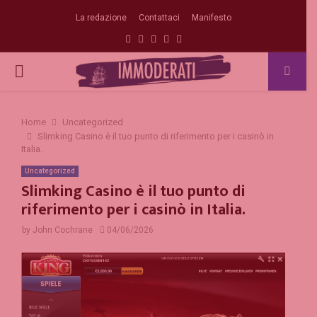
La redazione
Contattaci
Manifesto
Facebook
Twitter
Instagram
Linkedin
Email
PRIMARY
MENU
Home
Uncategorized
Slimking Casino è il tuo punto di riferimento per i casinò in
Italia.
Uncategorized
Slimking Casino è il tuo punto di
riferimento per i casinò in Italia.
by
John Cochrane
04/06/2026