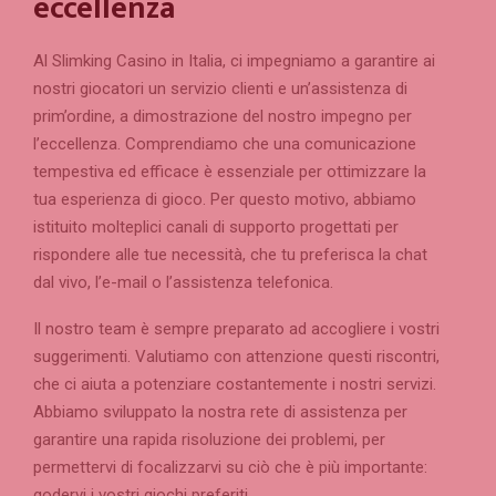
eccellenza
Al Slimking Casino in Italia, ci impegniamo a garantire ai
nostri giocatori un servizio clienti e un’assistenza di
prim’ordine, a dimostrazione del nostro impegno per
l’eccellenza. Comprendiamo che una comunicazione
tempestiva ed efficace è essenziale per ottimizzare la
tua esperienza di gioco. Per questo motivo, abbiamo
istituito molteplici canali di supporto progettati per
rispondere alle tue necessità, che tu preferisca la chat
dal vivo, l’e-mail o l’assistenza telefonica.
Il nostro team è sempre preparato ad accogliere i vostri
suggerimenti. Valutiamo con attenzione questi riscontri,
che ci aiuta a potenziare costantemente i nostri servizi.
Abbiamo sviluppato la nostra rete di assistenza per
garantire una rapida risoluzione dei problemi, per
permettervi di focalizzarvi su ciò che è più importante:
godervi i vostri giochi preferiti.