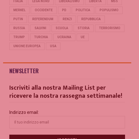
ITALIA
LEGA NORD
LIBERALISMO
LIBERTÀ
M5S
MERKEL
OCCIDENTE
PD
POLITICA
POPULISMO
PUTIN
REFERENDUM
RENZI
REPUBBLICA
RUSSIA
SALVINI
SCUOLA
STORIA
TERRORISMO
TRUMP
TURCHIA
UCRAINA
UE
UNIONE EUROPEA
USA
NEWSLETTER
Iscriviti alla nostra Mailing List per
ricevere la nostra rassegna settimanale!
Indirizzo email: