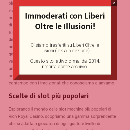
×
blackjack e roulette alle moderne scelte con croupier dal
vivo, un’esperienza emozionante e unica attende tutti. La
Immoderati con Liberi
nostra gamma si estende anche agli coinvolgenti giochi
Oltre le Illusioni!
di carte, che offrono occasioni di riflessione strategico
e stimolano la concentrazione. Inoltre, non possiamo
dimenticare gli irresistibili giochi speciali che
Ci siamo trasferiti su Liberi Oltre le
arricchiscono l’esperienza di gioco. Questa vasta
Illusioni (
link alla sezione
).
gamma di giochi si indirizza sia ai nuovi giocatori che ai
Questo sito, attivo ormai dal 2014,
veterani, incoraggiandoci tutti a scoprire e provare. Con
rimarrá come archivio.
una selezione così vasta a nostra disposizione,
possiamo scoprire nuovi giochi amati, intrattenendoci al
contempo con i tradizionali che conosciamo e amiamo.
Scelte di slot più popolari
Esplorando il mondo delle slot machine più popolari di
Rich Royal Casino, scopriamo una gamma sorprendente
che si adatta a giocatori di ogni gusto e livello di