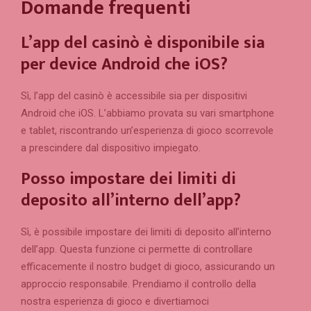
Domande frequenti
L’app del casinò è disponibile sia
per device Android che iOS?
Sì, l’app del casinò è accessibile sia per dispositivi
Android che iOS. L’abbiamo provata su vari smartphone
e tablet, riscontrando un’esperienza di gioco scorrevole
a prescindere dal dispositivo impiegato.
Posso impostare dei limiti di
deposito all’interno dell’app?
Sì, è possibile impostare dei limiti di deposito all’interno
dell’app. Questa funzione ci permette di controllare
efficacemente il nostro budget di gioco, assicurando un
approccio responsabile. Prendiamo il controllo della
nostra esperienza di gioco e divertiamoci