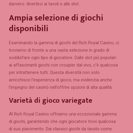
davvero: divertirci ai tavoli e alle slot.
Ampia selezione di giochi
disponibili
Esaminando la gamma di giochi del Rich Royal Casino, ci
troviamo di fronte a una vasta selezione in grado di
soddisfare ogni tipo di giocatore. Dalle slot più popolari
ai affascinanti giochi con croupier dal vivo, c’è qualcosa
per intrattenere tutti. Questa diversità non solo
arricchisce l’esperienza di gioco, ma evidenzia anche
l’impegno del casinò nell’offrire opzioni di alta qualità.
Varietà di gioco variegate
Al Rich Royal Casino offriamo una eccezionale gamma
di giochi, garantendo che ogni giocatore trovi qualcosa
di suo piacimento. Dai classici giochi da tavolo come