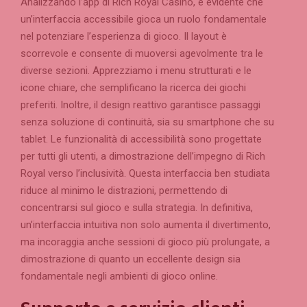
Analizzando l’app di Rich Royal Casino, è evidente che
un’interfaccia accessibile gioca un ruolo fondamentale
nel potenziare l’esperienza di gioco. Il layout è
scorrevole e consente di muoversi agevolmente tra le
diverse sezioni. Apprezziamo i menu strutturati e le
icone chiare, che semplificano la ricerca dei giochi
preferiti. Inoltre, il design reattivo garantisce passaggi
senza soluzione di continuità, sia su smartphone che su
tablet. Le funzionalità di accessibilità sono progettate
per tutti gli utenti, a dimostrazione dell’impegno di Rich
Royal verso l’inclusività. Questa interfaccia ben studiata
riduce al minimo le distrazioni, permettendo di
concentrarsi sul gioco e sulla strategia. In definitiva,
un’interfaccia intuitiva non solo aumenta il divertimento,
ma incoraggia anche sessioni di gioco più prolungate, a
dimostrazione di quanto un eccellente design sia
fondamentale negli ambienti di gioco online.