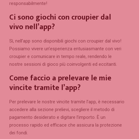
responsabilmente!
Ci sono giochi con croupier dal
vivo nell’app?
Sì, nell’app sono disponibili giochi con croupier dal vivo!
Possiamo vivere un’esperienza entusiasmante con veri
croupier e comunicare in tempo reale, rendendo le
nostre sessioni di gioco più coinvolgenti ed eccitanti.
Come faccio a prelevare le mie
vincite tramite l’app?
Per prelevare le nostre vincite tramite l’app, è necessario
accedere alla sezione prelievi, scegliere il metodo di
pagamento desiderato e digitare l’importo. È un
processo rapido ed efficace che assicura la protezione
dei fondi.