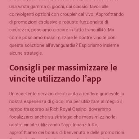
una vasta gamma di giochi, dai classici tavoli alle
coinvolgenti opzioni con croupier dal vivo. Approfittando
di promozioni esclusive e robuste funzionalità di
sicurezza, possiamo giocare in tutta tranquillità. Ma
come possiamo massimizzare le nostre vincite con
questa soluzione all’avanguardia? Esploriamo insieme
alcune strategie.
Consigli per massimizzare le
vincite utilizzando l’app
Un eccellente servizio clienti aiuta a rendere gradevole la
nostra esperienza di gioco, ma per utilizzare al meglio il
tempo trascorso al Rich Royal Casino, dovremmo
focalizzarci anche su strategie che massimizzino le
nostre vincite utilizzando l’app. Innanzitutto,
approfittiamo dei bonus di benvenuto e delle promozioni.