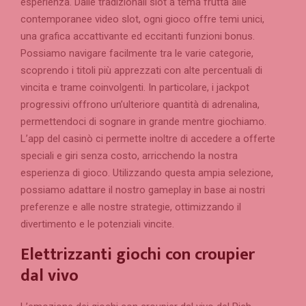
esperienza. Dalle tradizionali slot a tema frutta alle
contemporanee video slot, ogni gioco offre temi unici,
una grafica accattivante ed eccitanti funzioni bonus.
Possiamo navigare facilmente tra le varie categorie,
scoprendo i titoli più apprezzati con alte percentuali di
vincita e trame coinvolgenti. In particolare, i jackpot
progressivi offrono un’ulteriore quantità di adrenalina,
permettendoci di sognare in grande mentre giochiamo.
L’app del casinò ci permette inoltre di accedere a offerte
speciali e giri senza costo, arricchendo la nostra
esperienza di gioco. Utilizzando questa ampia selezione,
possiamo adattare il nostro gameplay in base ai nostri
preferenze e alle nostre strategie, ottimizzando il
divertimento e le potenziali vincite.
Elettrizzanti giochi con croupier
dal vivo