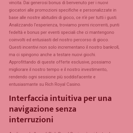
vincita. Dai generosi bonus di benvenuto per i nuovi
giocatori alle promozioni specifiche e personalizzate in
base alle nostre abitudini di gioco, ce n’è per tutti i gusti.
Analizzando l’esperienza, troviamo premi ricorrenti, punti
fedeltà e bonus per eventi speciali che ci mantengono
coinvolti ed entusiasti del nostro percorso di gioco.
Questi incentivi non solo incrementano il nostro bankroll,
ma ci spingono anche a testare nuovi giochi.
Approfittando di queste offerte esclusive, possiamo
migliorare il nostro tempo e il nostro investimento,
rendendo ogni sessione più soddisfacente e
entusiasmante su Rich Royal Casino.
Interfaccia intuitiva per una
navigazione senza
interruzioni