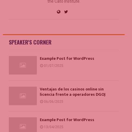
the Cato Institute.
SPEAKER'S CORNER
Example Post for WordPress
01/07/2025
Ventajas de los casinos online sin
licencia frente a operadores DGOJ
06/06/2025
Example Post for WordPress
13/04/2025