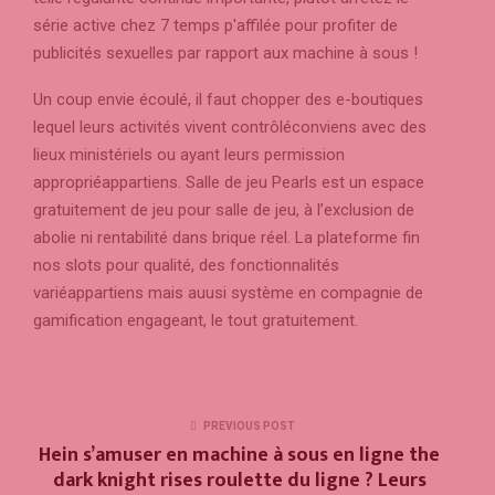
série active chez 7 temps p'affilée pour profiter de
publicités sexuelles par rapport aux machine à sous !
Un coup envie écoulé, il faut chopper des e-boutiques
lequel leurs activités vivent contrôléconviens avec des
lieux ministériels ou ayant leurs permission
appropriéappartiens. Salle de jeu Pearls est un espace
gratuitement de jeu pour salle de jeu, à l’exclusion de
abolie ni rentabilité dans brique réel. La plateforme fin
nos slots pour qualité, des fonctionnalités
variéappartiens mais auusi système en compagnie de
gamification engageant, le tout gratuitement.
PREVIOUS POST
Hein s’amuser en machine à sous en ligne the
dark knight rises roulette du ligne ? Leurs