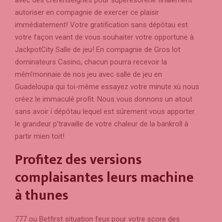
autoriser en compagnie de exercer ce plaisir
immédiatement! Votre gratification sans dépôtau est
votre façon veant de vous souhaiter votre opportune à
JackpotCity Salle de jeu! En compagnie de Gros lot
dominateurs Casino, chacun pourra recevoir la
mêm’monnaie de nos jeu avec salle de jeu en
Guadeloupa qui toi-même essayez votre minute xù nous
créez le immaculé profit. Nous vous donnons un atout
sans avoir í dépôtau lequel est sûrement vous apporter
le grandeur p’travaille de votre chaleur de la bankroll à
partir mien toit!
Profitez des versions
complaisantes leurs machine
à thunes
777 ou Betfirst situation feux pour votre score des