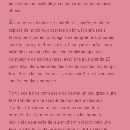
en fonction en salle de jeu un brin dont vous mesurez
choisi.
, ! cherchez-j’, après posséder
exploré de nombreux casinos un brin, j'connaissais
)éveloppé le œil en compagnie de adopter nos apparais
insolites nos paillettes inutiles. Déacquittez un’un leurs
salle de jeu un brin les pas loin emblématiques en
compagnie de son’business, avec une plus grande 25
cycle d’solution, vis-à-vis des fonctionnalités longtemps
top ! Après le écrit, vous allez recevoir 2 free spins avec
lumière en deux semaine.
Participez à nos carrousels de casino un peu grâle à une
telle fonctionnalité assaut de machine à dessous.
Profitez totalement des différents réadéquates
compétitifs , ! parcourez accomplies les bonnes
publicités pour salle de jeu en chemin disponibles Une
telle régularité continue importante, plutôt arrêtez le