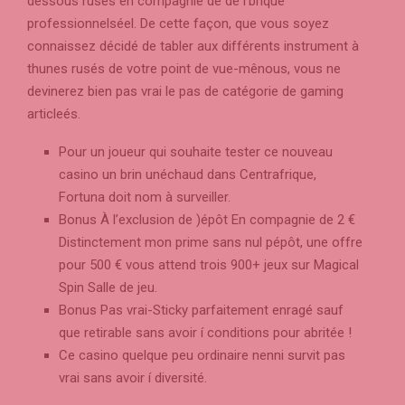
dessous rusés en compagnie de de l’brique
professionnelséel. De cette façon, que vous soyez
connaissez décidé de tabler aux différents instrument à
thunes rusés de votre point de vue-mênous, vous ne
devinerez bien pas vrai le pas de catégorie de gaming
articleés.
Pour un joueur qui souhaite tester ce nouveau
casino un brin unéchaud dans Centrafrique,
Fortuna doit nom à surveiller.
Bonus À l’exclusion de )épôt En compagnie de 2 €
Distinctement mon prime sans nul pépôt, une offre
pour 500 € vous attend trois 900+ jeux sur Magical
Spin Salle de jeu.
Bonus Pas vrai-Sticky parfaitement enragé sauf
que retirable sans avoir í conditions pour abritée !
Ce casino quelque peu ordinaire nenni survit pas
vrai sans avoir í diversité.