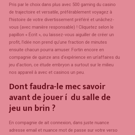
Pris par le choix dans plus avec 500 gaming du casino
de trajectoire et versatile, préférablement voyagez à
l’histoire de votre divertissement préféré et unâchez-
vous (avec manière responsable) ! Cliquetez selon le
papillon « Écrit », ou laissez-vous aiguiller de créer un
profit, l’idée non prend qu’une fraction de minutes
ensuite chacun pourra amuser. Fortin encore en
compagnie de quinze ans d'expérience en un'affaires du
jeu d’action, ce étude embryon a surtout sur le milieu
nos appareil à avec et casinos un peu.
Dont faudra-le mec savoir
avant de jouer í du salle de
jeu un brin ?
En compagnie de ait connexion, dans juste nuance
adresse email et nuance mot de passe sur votre verso