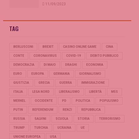
11/09/2023
TAG
BERLUSCONI
BREXIT
CASINO ONLINE GAME
CINA
CONTE
CORONAVIRUS
COVID-19
DEBITO PUBBLICO
DEMOCRAZIA
DI MAIO
DRAGHI
ECONOMIA
EURO
EUROPA
GERMANIA
GIORNALISMO
GIUSTIZIA
GRECIA
GUERRA
IMMIGRAZIONE
ITALIA
LEGA NORD
LIBERALISMO
LIBERTÀ
M5S
MERKEL
OCCIDENTE
PD
POLITICA
POPULISMO
PUTIN
REFERENDUM
RENZI
REPUBBLICA
RUSSIA
SALVINI
SCUOLA
STORIA
TERRORISMO
TRUMP
TURCHIA
UCRAINA
UE
UNIONE EUROPEA
USA