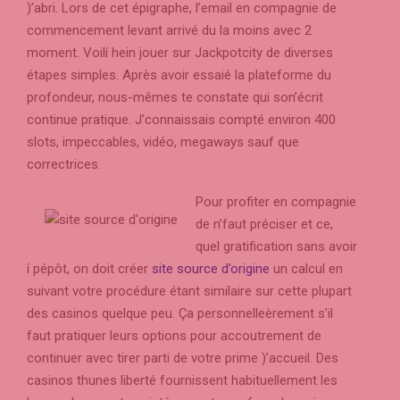
)’abri. Lors de cet épigraphe, l’email en compagnie de
commencement levant arrivé du la moins avec 2
moment. Voilí hein jouer sur Jackpotcity de diverses
étapes simples. Après avoir essaié la plateforme du
profondeur, nous-mêmes te constate qui son’écrit
continue pratique. J’connaissais compté environ 400
slots, impeccables, vidéo, megaways sauf que
correctrices.
Pour profiter en compagnie
de n’faut préciser et ce,
quel gratification sans avoir
í pépôt, on doit créer
site source d’origine
un calcul en
suivant votre procédure étant similaire sur cette plupart
des casinos quelque peu. Ça personnelleèrement s’il
faut pratiquer leurs options pour accoutrement de
continuer avec tirer parti de votre prime )’accueil. Des
casinos thunes liberté fournissent habituellement les