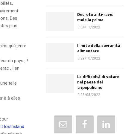
ilités,
inairement
Decreto anti-rave:
ions. Des
male la prima
istes plus
04/11/2022
Il mito della sovranità
ins qui’genre
alimentare
29/10/2022
eur du pays , !
erac , ! en
La difficoltà di votare
nel paese del
une telle
tripopulismo
25/08/2022
r à à elles
 pour
 lost island
 d’quelques