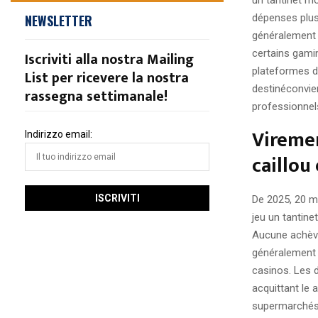
dépenses plus 
NEWSLETTER
généralement 
certains gami
Iscriviti alla nostra Mailing
plateformes d
List per ricevere la nostra
destinéconvien
rassegna settimanale!
professionnel
Viremen
Indirizzo email:
caillo
De 2025, 20 mi
jeu un tantine
Aucune achève
généralement e
casinos. Les d
acquittant le 
supermarchés) 