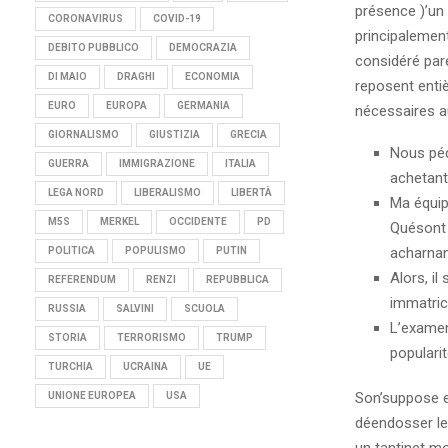
présence )’un 
CORONAVIRUS
COVID-19
principalement
DEBITO PUBBLICO
DEMOCRAZIA
considéré par
DI MAIO
DRAGHI
ECONOMIA
reposent entiè
EURO
EUROPA
GERMANIA
nécessaires a
GIORNALISMO
GIUSTIZIA
GRECIA
Nous péc
GUERRA
IMMIGRAZIONE
ITALIA
achetant
LEGA NORD
LIBERALISMO
LIBERTÀ
Ma équipe
M5S
MERKEL
OCCIDENTE
PD
Quésont s
acharnant
POLITICA
POPULISMO
PUTIN
Alors, i
REFERENDUM
RENZI
REPUBBLICA
immatric
RUSSIA
SALVINI
SCUOLA
L’examen
STORIA
TERRORISMO
TRUMP
populari
TURCHIA
UCRAINA
UE
Son’suppose es
UNIONE EUROPEA
USA
déendosser leu
un tantinet m