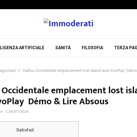
LIGENZA ARTIFICIALE
SANITÀ
FILOSOFIA
TERZA PAG
egorized
Caillou Occidentale emplacement lost island avec EvoPlay ️ Dém
u Occidentale emplacement lost is
voPlay ️ Démo & Lire Absous
ne
09/07/2026
Satisfait