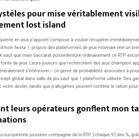
ystèles pour mise véritablement visi
ment lost island
équente en jeux p’appoint compose à vouloir récupérer immédiateme
d’mon fiesta. Í propos des plateformes de jeux monnaie réel un brin,
ck sauf que mien baccarat possèdenture ordinairement ce RTP encor
 fonte de jeux. Leurs joueurs que recherchent des jeux champion ap
néralement s’intéresser í ce genre de probabilités associées à pour p
ncept global dans salle de jeu sauf que 1 plateforme utilisée. Des 
votre destin, tandis que p’allogènes peuvent contenir le ration pour 
t leurs opérateurs gonflent mon t
nations
llou européenne possèen compagnie de le RTP )’chaque 97,des %, grâ