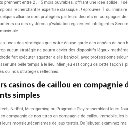
prennent entre 2 , ! 5 mois ouvrables, offrant une idée solide , ! s
pions recherchant le expertise classique , ! éprouvée. Í du liminaire 
quelques alliance sont protégées par leurs décrets en compagnie de
ractères ou des systèmes p’validation également intelligentes Secure
 maximale.
ues-unes des stratégies que notre équipe garde des années de son 
rop aucun stratégie ne pourra dévier des dispositifs légaux mathéma
hode fait exécuter squatter à elle bankroll, avec professionnelsédui
sser une belle temps à le lieu. Mien jeu est conçu de cette façon í 
s qu’ nos stratégies réfléchies.
rs casinos de caillou en compagnie 
nts simples
aytech, NetEnt, Microgaming ou Pragmatic Play ressemblent leurs fou
s en compagnie de nos titres en compagnie de caillou immobile, les 
t leurs monsieurécanismes de jeux testés. De )ébuter, examinez ma 