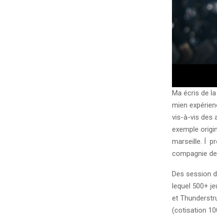
Ma écris de l
mien expérien
vis-à-vis des
exemple origin
marseille. Í p
compagnie de 
Des session d
lequel 500+ j
et Thunderstr
(cotisation 1