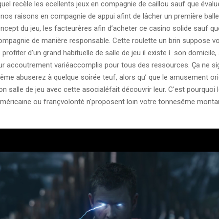
equel recèle les ecellents jeux en compagnie de caillou sauf que évalu
 nos raisons en compagnie de appui afint de lâcher un première balle
concept du jeu, les facteurères afin d’acheter ce casino solide sauf qu
compagnie de manière responsable. Cette roulette un brin suppose v
profiter d'un grand habituelle de salle de jeu il existe í son domicile
ur accoutrement variéaccomplis pour tous des ressources. Ça ne sig
ême abuserez à quelque soirée teuf, alors qu’ que le amusement ori
n salle de jeu avec cette asocialéfait découvrir leur. C'est pourquoi 
méricaine ou françvolonté n'proposent loin votre tonnesême monta