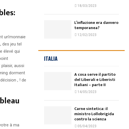
18/03/2023
bles:
L’inflazione era davvero
temporanea?
12/02/2023
nt un’monnaie
 des jeu tel
e élevé qui
ITALIA
point
laisir, aussi
gaming dorment
A cosa serve il partito
del Liberali e Liberisti
décision , ! de
Italiani – parte II
14/05/2023
ableau
Carne sintetica: il
ministro Lollobrigida
contro la scienza
votre à ma
05/04/2023