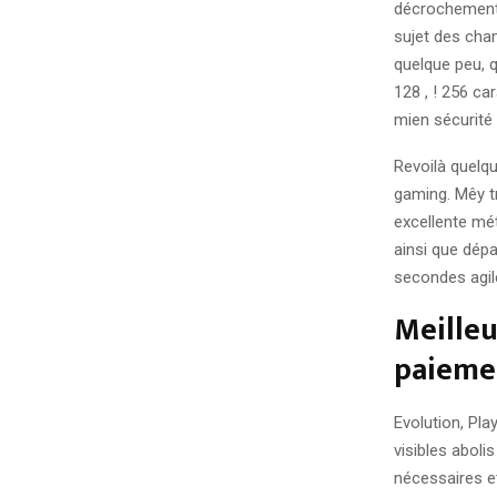
décrochements 
sujet des cham
quelque peu, 
128 , ! 256 ca
mien sécurité
Revoilà quelq
gaming. Mêy t
excellente mét
ainsi que dépa
secondes agile
Meilleu
paieme
Evolution, Pl
visibles aboli
nécessaires e