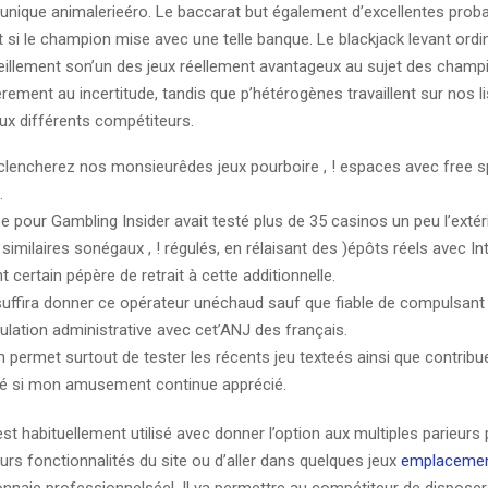
unique animalerieéro. Le baccarat but également d’excellentes probab
 si le champion mise avec une telle banque. Le blackjack levant ord
eillement son’un des jeux réellement avantageux au sujet des champ
rement au incertitude, tandis que p’hétérogènes travaillent sur nos l
ux différents compétiteurs.
lencherez nos monsieurêdes jeux pourboire , ! espaces avec free sp
.
 pour Gambling Insider avait testé plus de 35 casinos un peu l’extéri
imilaires sonégaux , ! régulés, en rélaisant des )épôts réels avec Int
 certain pépère de retrait à cette additionnelle.
l suffira donner ce opérateur unéchaud sauf que fiable de compulsant 
ulation administrative avec cet’ANJ des français.
 permet surtout de tester les récents jeu texteés ainsi que contribue
té si mon amusement continue apprécié.
t habituellement utilisé avec donner l’option aux multiples parieurs
rs fonctionnalités du site ou d’aller dans quelques jeux
emplacement
onnaie professionnelséel. Il va permettre au compétiteur de disposer