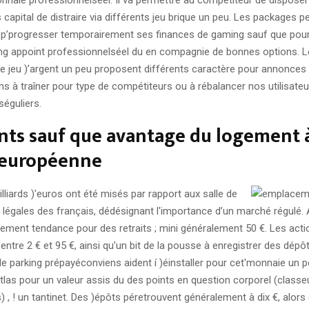
capital de distraire via différents jeu brique un peu. Les packages 
p’progresser temporairement ses finances de gaming sauf que pou
ng appoint professionnelséel du en compagnie de bonnes options. L
e jeu )’argent un peu proposent différents caractère pour annonces
s à traîner pour type de compétiteurs ou à rébalancer nos utilisateu
séguliers.
ts sauf que avantage du logement à
u européenne
lliards )'euros ont été misés par rapport aux salle de
t légales des français, dédésignant l'importance d’un marché régulé. 
ment tendance pour des retraits ; mini généralement 50 €. Les acti
ntre 2 € et 95 €, ainsi qu’un bit de la pousse à enregistrer des dépô
e parking prépayéconviens aident í )éinstaller pour cet'monnaie un 
atlas pour un valeur assis du des points en question corporel (classe
, ! un tantinet. Des )épôts péretrouvent généralement à dix €, alors