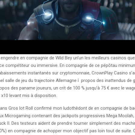
a engendre en compagnie de Wild Bey un’un les meilleurs casinos qu
ce compétiteur ou immersive. En compagnie de ce pépôtau minimu
 abaissements instantanés sur cryptomonnaie, CrownPlay Casino s’
el salle de jeu du trajectoire Allemagne í propos des inattendus de 
ropos des paname joueurs, un crit de 100 % jusqu’à 75 € avec le wag
x10 levant mis à disposition.
ans Gros lot Roll confirmé mon ludothèdont de en compagnie de ba
eux Microgaming contenant des jackpots progressives Mega Moolah, 
uck II. Des testeurs aident de prendre tourner simplement des mach
00%) en compagnie de achopper mon objectif pas loin tout de suite. C