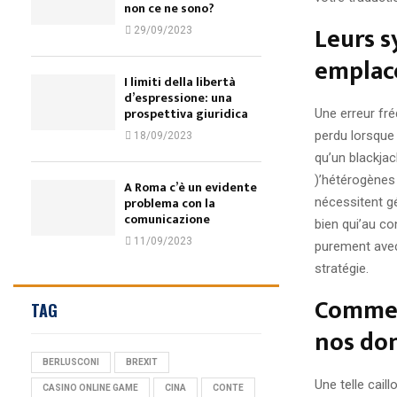
non ce ne sono?
Leurs s
29/09/2023
emplace
I limiti della libertà
d’espressione: una
prospettiva giuridica
Une erreur fr
perdu lorsque 
18/09/2023
qu’un blackja
)’hétérogènes
A Roma c’è un evidente
problema con la
nécessitent gé
comunicazione
bien qui’au co
11/09/2023
purement avec 
stratégie.
Commen
TAG
nos do
BERLUSCONI
BREXIT
Une telle cai
CASINO ONLINE GAME
CINA
CONTE