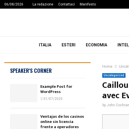
06/08/2026
La redazione
Contattaci
Manifesto
ITALIA
ESTERI
ECONOMIA
INTEL
Home
Uncat
SPEAKER'S CORNER
Uncategorized
Caillo
Example Post for
WordPress
avec E
01/07/2025
by
John Cochra
Ventajas de los casinos
online sin licencia
frente a operadores