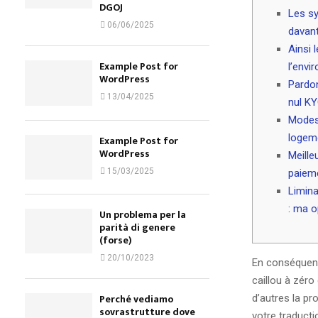
DGOJ
Les s
06/06/2025
davant
Ainsi 
Example Post for
l’envi
WordPress
Pardon
13/04/2025
nul K
Modes 
logeme
Example Post for
WordPress
Meille
15/03/2025
paiem
Limina
: ma o
Un problema per la
parità di genere
(forse)
20/10/2023
En conséquen
caillou à zéro
Perché vediamo
d’autres la p
sovrastrutture dove
votre traducti