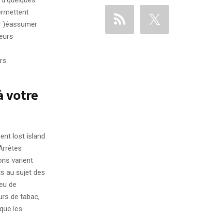
permettent
r )éassumer
eurs
rs
 votre
Arrêtes
ons varient
ts au sujet des
peu de
urs de tabac,
 que les