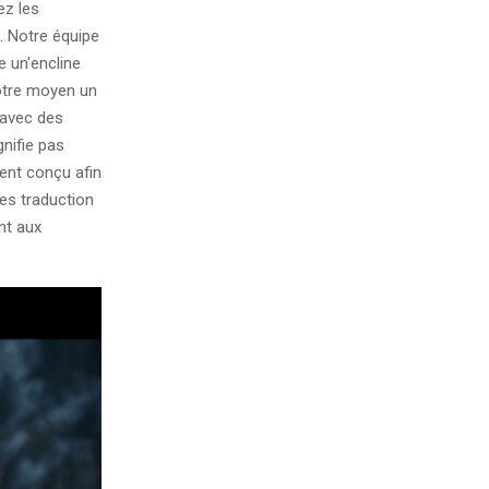
ez les
. Notre équipe
e un'encline
otre moyen un
, avec des
nifie pas
ent conçu afin
les traduction
nt aux