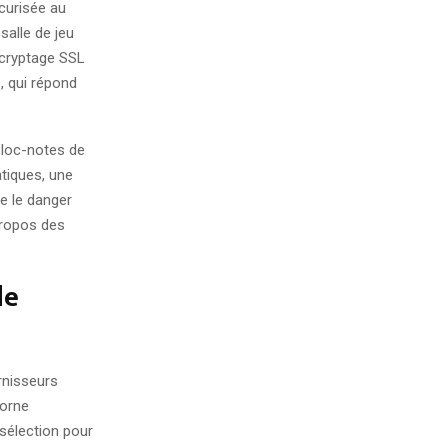
écurisée au
salle de jeu
 cryptage SSL
, qui répond
bloc-notes de
tiques, une
re le danger
propos des
de
rnisseurs
borne
sélection pour