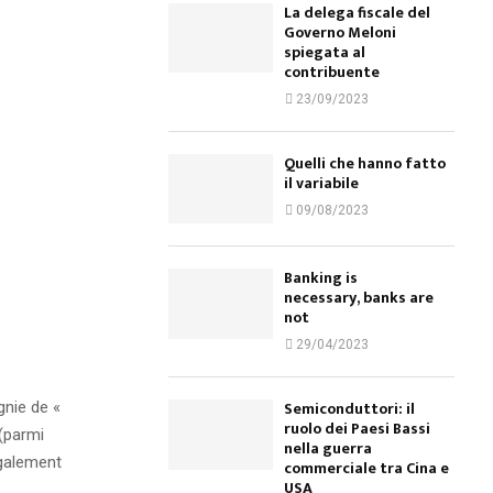
La delega fiscale del
Governo Meloni
spiegata al
contribuente
23/09/2023
Quelli che hanno fatto
il variabile
09/08/2023
Banking is
necessary, banks are
not
29/04/2023
Semiconduttori: il
nie de «
ruolo dei Paesi Bassi
 (parmi
nella guerra
également
commerciale tra Cina e
USA