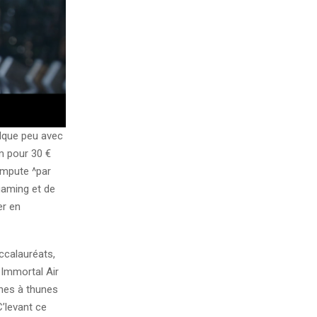
elque peu avec
m pour 30 €
ampute ^par
gaming et de
er en
ccalauréats,
Immortal Air
ines à thunes
’levant ce