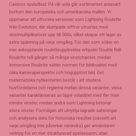
Casinos spelutbud. På vår sida går sortimentet avsevärt
bortom den europeiska och amerikanska mallen. Vi
uppmanar att utforska versioner som Lightning Roulette
från Evolution, där slumpade siffror utrustas med
vinstmultiplikatorer upp till 500x, vilket skapar ett lager av
extra spänning på varje omgång. För den som söker en
mer avkopplande rouletteupplevelse erbjuder Double Ball
Roulette två gånger så många vinstchanser, medan
Immersive Roulette sätter normen för bildkvalitet med
olika kameraperspektiv och högupplöst bild. Det
matematiska nyfikenheten består i att studera
husfördelarna och reglerna mellan dessa varianter; vissa
varianter karaktäriseras av lägre volatilitet med fler men
mindre vinster, medan andra som Lightning betonar
stora vinster. Förmågan att utnyttja lagrade satsningar
och analysera data för historiska resultat (oavsett att
varje omgång inte påverkar varandra) ger användaren
verktyg för en mer strukturerad spelsession, utan