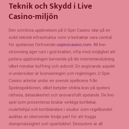
Teknik och Skydd i Live
Casino-miljön
Den sömlösa upplevelsen på U Spin Casino vilar på en
solid teknisk infrastruktur som vi betraktar vara central
för spelarnas förtroende
uspinscasino.com
. All live-
strömning äger rum i god kvalitet, ofta med möjlighet att
justera upplösningen beroende på din internetanslutning,
vilket minskar buffring och avbrott. En avgörande aspekt
vi undersöker är licensieringen och regleringen; U Spin
Casino arbetar under en svensk spellicens från
Spelinspektionen, vilket betyder strikta krav på spelers
rättvisa, datasäkerhet och ansvarsfullt spelande. De live-
spel som presenteras brukar verkliga kortlekar,
roulettehjul och kortblandare i studior som regelbundet
auditas av oberoende tredje part för att trygga
slumpmässighet och opartiskhet. Dessutom är all