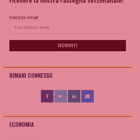
ricevere la nostra rassegna settimanale!
Indirizzo email:
RIMANI CONNESSO
ECONOMIA