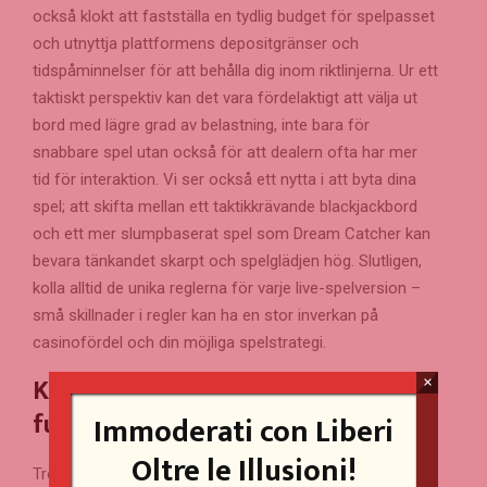
också klokt att fastställa en tydlig budget för spelpasset
och utnyttja plattformens depositgränser och
tidspåminnelser för att behålla dig inom riktlinjerna. Ur ett
taktiskt perspektiv kan det vara fördelaktigt att välja ut
bord med lägre grad av belastning, inte bara för
snabbare spel utan också för att dealern ofta har mer
tid för interaktion. Vi ser också ett nytta i att byta dina
spel; att skifta mellan ett taktikkrävande blackjackbord
och ett mer slumpbaserat spel som Dream Catcher kan
bevara tänkandet skarpt och spelglädjen hög. Slutligen,
kolla alltid de unika reglerna för varje live-spelversion –
små skillnader i regler kan ha en stor inverkan på
casinofördel och din möjliga spelstrategi.
Kan man hitta en strategi som
×
fungerar för Live Blackjack?
Immoderati con Liberi
Oltre le Illusioni!
Trots att inget lovar vinster, representerar