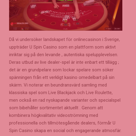
Då vi undersöker landskapet för onlinecasinon i Sverige,
uppträder U Spin Casino som en plattform som aktivt
inriktar sig på den levande , autentiska spelupplevelsen.
Deras utbud av live dealer-spel är inte enbart ett tillägg ;
det är en grundpelare som lockar spelare som söker
spänningen från ett verkligt kasino omedelbart på sin
skärm. Vi noterar en beundransvärd samling med
klassiska spel som Live Blackjack och Live Roulette,
men också en rad nyskapande varianter och specialspel
som bibehåller sortimentet aktuellt . Genom att
kombinera högkvalitativ videoströmning med
professionella och tillmötesgående dealers, förmår U
Spin Casino skapa en social och engagerande atmosfär.