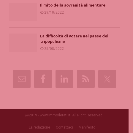
Il mito della sovranità alimentare
29/10/2022
La difficoltà di votare nel paese del
tripopulismo
25/08/2022
@2019 - www.immoderati.it. All Right Reserved.
La redazione
Contattaci
Manifesto