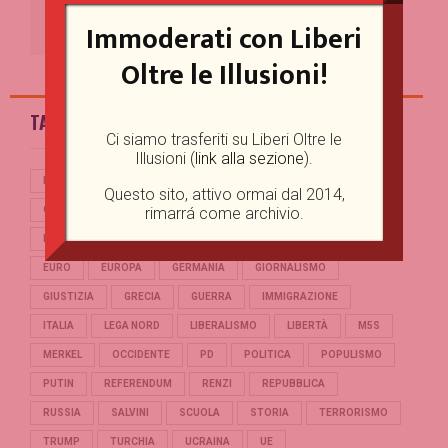
comunicazione
Immoderati con Liberi
11/09/2023
Oltre le Illusioni!
TAG
Ci siamo trasferiti su Liberi Oltre le
Illusioni (
link alla sezione
).
BERLUSCONI
BREXIT
CASINO ONLINE GAME
CINA
Questo sito, attivo ormai dal 2014,
rimarrá come archivio.
CONTE
CORONAVIRUS
COVID-19
DEBITO PUBBLICO
DEMOCRAZIA
DI MAIO
DRAGHI
ECONOMIA
EURO
EUROPA
GERMANIA
GIORNALISMO
GIUSTIZIA
GRECIA
GUERRA
IMMIGRAZIONE
ITALIA
LEGA NORD
LIBERALISMO
LIBERTÀ
M5S
MERKEL
OCCIDENTE
PD
POLITICA
POPULISMO
PUTIN
REFERENDUM
RENZI
REPUBBLICA
RUSSIA
SALVINI
SCUOLA
STORIA
TERRORISMO
TRUMP
TURCHIA
UCRAINA
UE