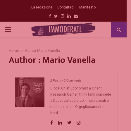
La redazione
Contattaci
Manifesto
Facebook
Twitter
Instagram
Linkedin
Email
PRIMARY
MENU
Home
Author
Mario Vanella
Author :
Mario Vanella
2 Posts
-
0 Comments
Global Chief Economist a Orient
Research Center, think tank con sede
a Dubai; collabora con multilaterali e
multinazionali. Orgogliosamente
Nerd.