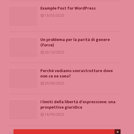
Example Post for WordPress
15/03/2025
Un problema per la parità di genere
(forse)
20/10/2023
Perché vediamo sovrastrutture dove
non ce ne sono?
29/09/2023
I limiti della libertà d’espressione: una
prospettiva giuridica
18/09/2023
×
A Roma c’è un evidente problema con la