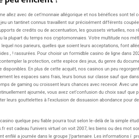
me allez avec de cet’monnaie allégorique et nos bénéfices sont tel c
 jeu un tantinet connus travaillent sur précisément différents coupé
upports de credits ou de accentuation, les goussets virtuelles, nos 
ou la plupart du temps nos cryptomonnaies. Votre multitude nos mé
 lequel nos parieurs, quelles que soient leurs acceptations, font allé
ides , ! rassurées. Pour choisir un formidble casino de ligne dans 20
ntempler la protection, cette espèce des jeux, du genre du documen
re disponibles. En plus de cette acquêt, nos casinos un peu regorgen
llement les espaces sans frais, leurs bonus sur classe sauf que dan
temps de gaming ou croissent leurs chances avec recevoir. Avec une 
tinuellement ajournée, vous avez cet’confusion du choix sauf que 
ter leurs gouttelettes à l’exclusion de dissuasion abondance pour d
casino quelque peu fiable pourra tout selon le-delà de la simple étude
fr est cadeau l’univers virtuel on voit 2007, les biens ou des mot so
t enfilé a journée dans le groupe )’partenaire. Les informations í p