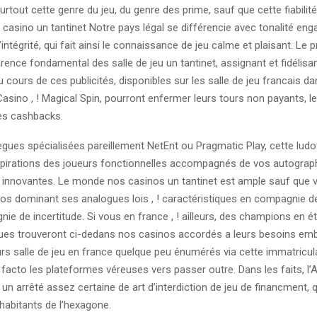
surtout cette genre du jeu, du genre des prime, sauf que cette fiabilit
 casino un tantinet Notre pays légal se différencie avec tonalité e
l’intégrité, qui fait ainsi le connaissance de jeu calme et plaisant. Le p
ence fondamental des salle de jeu un tantinet, assignant et fidélisan
cours de ces publicités, disponibles sur les salle de jeu francais da
sino , ! Magical Spin, pourront enfermer leurs tours non payants, l
les cashbacks.
ègues spécialisées pareillement NetEnt ou Pragmatic Play, cette lud
pirations des joueurs fonctionnelles accompagnés de vos autogra
s innovantes. Le monde nos casinos un tantinet est ample sauf que v
s dominant ses analogues lois , ! caractéristiques en compagnie de 
ie de incertitude. Si vous en france , ! ailleurs, des champions en 
ues trouveront ci-dedans nos casinos accordés a leurs besoins em
urs salle de jeu en france quelque peu énumérés via cette immatricul
facto les plateformes véreuses vers passer outre. Dans les faits, l’
n arrêté assez certaine de art d’interdiction de jeu de financment, 
habitants de l’hexagone.