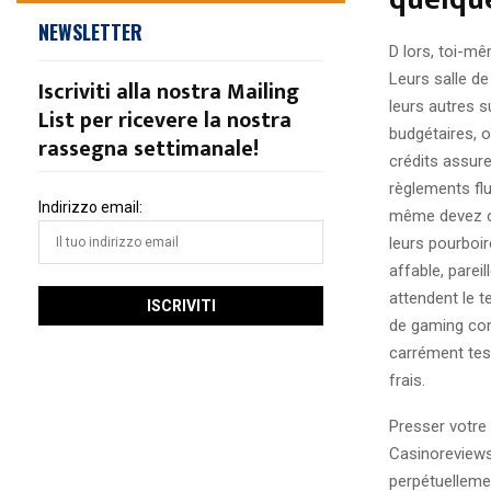
NEWSLETTER
D lors, toi-mê
Leurs salle de
Iscriviti alla nostra Mailing
leurs autres s
List per ricevere la nostra
budgétaires, 
rassegna settimanale!
crédits assure
règlements flu
Indirizzo email:
même devez co
leurs pourboi
affable, parei
attendent le 
de gaming con
carrément tes
frais.
Presser votre 
Casinoreviews.
perpétuellemen