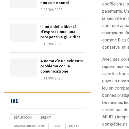
non ce ne sono?
coefficients, 
29/09/2023
paiements. Un
la sécurité et 
sont une appar
I limiti della libertà
d’espressione: una
champions. Au 
prospettiva giuridica
comme Bleu Ca
18/09/2023
conserve, et 
Avec des coll
A Roma c’è un evidente
problema con la
répond aux as
comunicazione
avec les truc
11/09/2023
pays en cosmo
jeu en compagn
bonnes pratiq
TAG
De minutie, le
seront pas de 
ARJEL) lampe u
BERLUSCONI
BREXIT
compétiteurs 
CASINO ONLINE GAME
CINA
CONTE