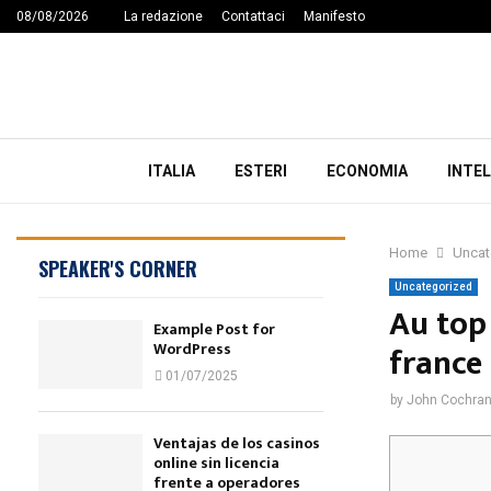
08/08/2026
La redazione
Contattaci
Manifesto
ITALIA
ESTERI
ECONOMIA
INTEL
Home
Uncat
SPEAKER'S CORNER
Uncategorized
Au top 
Example Post for
WordPress
france
01/07/2025
by
John Cochra
Ventajas de los casinos
online sin licencia
frente a operadores