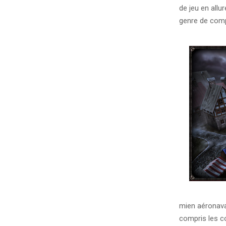
de jeu en allu
genre de compé
mien aéronaval
compris les 