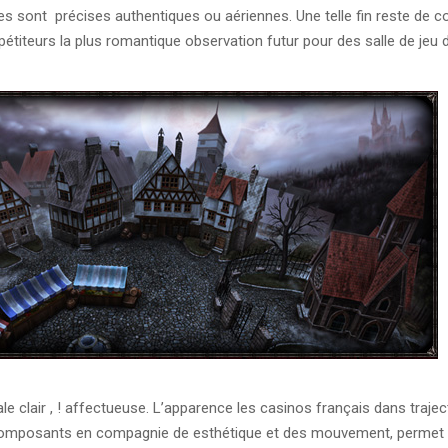
res sont précises authentiques ou aériennes. Une telle fin reste de c
titeurs la plus romantique observation futur pour des salle de jeu d
e clair , ! affectueuse. L’apparence les casinos français dans traject
composants en compagnie de esthétique et des mouvement, permet