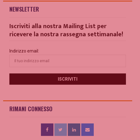
NEWSLETTER
Iscriviti alla nostra Mailing List per
ricevere la nostra rassegna settimanale!
Indirizzo email:
RIMANI CONNESSO