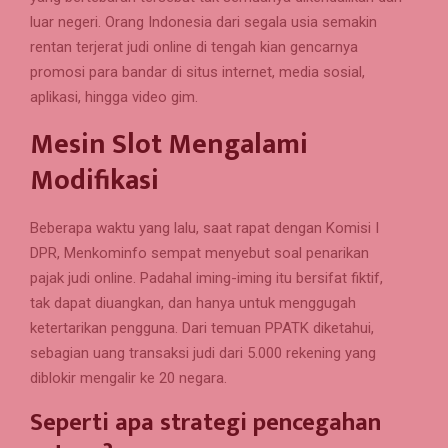
luar negeri. Orang Indonesia dari segala usia semakin
rentan terjerat judi online di tengah kian gencarnya
promosi para bandar di situs internet, media sosial,
aplikasi, hingga video gim.
Mesin Slot Mengalami
Modifikasi
Beberapa waktu yang lalu, saat rapat dengan Komisi I
DPR, Menkominfo sempat menyebut soal penarikan
pajak judi online. Padahal iming-iming itu bersifat fiktif,
tak dapat diuangkan, dan hanya untuk menggugah
ketertarikan pengguna. Dari temuan PPATK diketahui,
sebagian uang transaksi judi dari 5.000 rekening yang
diblokir mengalir ke 20 negara.
Seperti apa strategi pencegahan