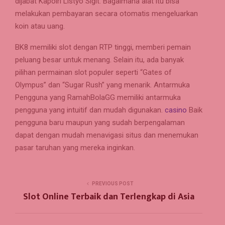
dijabat Kapolri Listyo Sigit. Bagaimana alat itu bisa
melakukan pembayaran secara otomatis mengeluarkan
koin atau uang.
BK8 memiliki slot dengan RTP tinggi, memberi pemain
peluang besar untuk menang. Selain itu, ada banyak
pilihan permainan slot populer seperti “Gates of
Olympus” dan “Sugar Rush” yang menarik. Antarmuka
Pengguna yang RamahBolaGG memiliki antarmuka
pengguna yang intuitif dan mudah digunakan.
casino
Baik
pengguna baru maupun yang sudah berpengalaman
dapat dengan mudah menavigasi situs dan menemukan
pasar taruhan yang mereka inginkan.
PREVIOUS POST
Slot Online Terbaik dan Terlengkap di Asia