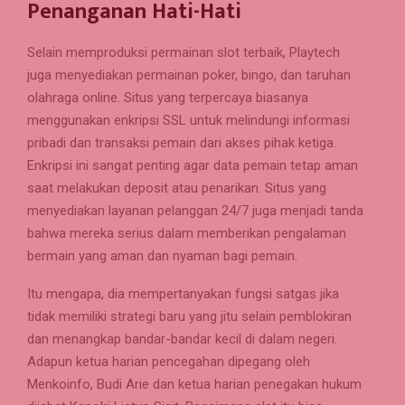
Penanganan Hati-Hati
Selain memproduksi permainan slot terbaik, Playtech
juga menyediakan permainan poker, bingo, dan taruhan
olahraga online. Situs yang terpercaya biasanya
menggunakan enkripsi SSL untuk melindungi informasi
pribadi dan transaksi pemain dari akses pihak ketiga.
Enkripsi ini sangat penting agar data pemain tetap aman
saat melakukan deposit atau penarikan. Situs yang
menyediakan layanan pelanggan 24/7 juga menjadi tanda
bahwa mereka serius dalam memberikan pengalaman
bermain yang aman dan nyaman bagi pemain.
Itu mengapa, dia mempertanyakan fungsi satgas jika
tidak memiliki strategi baru yang jitu selain pemblokiran
dan menangkap bandar-bandar kecil di dalam negeri.
Adapun ketua harian pencegahan dipegang oleh
Menkoinfo, Budi Arie dan ketua harian penegakan hukum